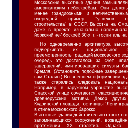
Московские высотные здания замышлялис
американским небоскрёбам. Они должн
менее грандиозными и величественны
очередной пример "успехов соци
строительства" в СССР. Высотка на Смо
даже в проекте изначально напоминала
йоркский не-' боскрёб 30-х гг. - госпиталь на
Но одновременно архитектура высо
подчёркивать их национальное 
преемственность традиций московского зо
очередь это достигалось за счёт шп
завершений, имитировавших силуэты ба
Кремля. (Установить подобные завершен
сам Сталин.) Во внешнем оформлении зд
также старались следовать национал
Например, в наружном убранстве высо
Спасской улице сочетаются классицистич
древнерусские мотивы. Декор други
Кудринской площади, гостиницы "Ленингра
в стиле московского барокко.
Высотные здания действительно относятся
запоминающихся сооружений, возведён
протяжении XX столетия. Однако и