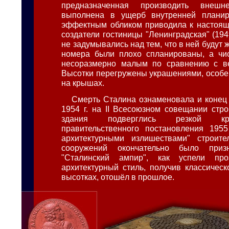
предназначенная производить внешне
выполнена в ущерб внутренней планир
эффектным обликом приводила к настояще
создатели гостиницы "Ленинградская" (1949
не задумывались над тем, что в ней будут ж
номера были плохо спланированы, а чис
несоразмерно малым по сравнению с ве
Высотки перегружены украшениями, особе
на крышах.
Смерть Сталина ознаменовала и конец 
1954 г. на II Всесоюзном совещании стр
здания подверглись резкой кр
правительственного постановления 1955
архитектурными излишествами" строите
сооружений окончательно было приз
"Сталинский ампир", как успели про
архитектурный стиль, получив классичес
высотках, отошёл в прошлое.