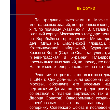
высотки
По традиции высотками в Москве
многоэтажных зданий, построенных в конце 
х гг. по прямому указанию И. В. Сталина
главный корпус Московского государствен
на Воробьёвых горах, здание Министерс
дел (МИД) на Смоленской площади,
Котельнической набережной, Кудринс
Красных Ворот (Садово-Спасская улица), 
"Ленинградская" и "Украина". Планиров
восемь высотных зданий, но последнее пос
На этом месте теперь расположена гостини
Решение о строительстве высотных до
в 1947 г. Они должны были оформить ар
Москвы, обозначив его восемью из
вертикалями (дома, по идее градостроите
сочетаться с главной вертикалью так и
Дворца Советов). Одновременно создан
своеобразным вызовом главному м
сопернику Советского Союза в послевое