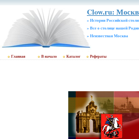
Clow.ru: Москв
» История Российской стол
» Все о столице нашей Роди
» Неизвестная Москва
Главная
В начало
Каталог
Рефераты