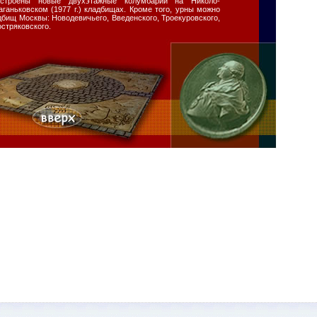
строены новые двухэтажные колумбарии на Николо-
Ваганьковском (1977 г.) кладбищах. Кроме того, урны можно
дбищ Москвы: Новодевичьего, Введенского, Троекуровского,
остряковского.