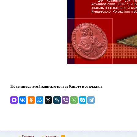
Для хранения урн по
Архангельском (1976 г.) и 
хранить в стенах шести кла
Кунцевского, Рогожского и В
Поделитесь этой записью или добавьте в закладки
Главная
Архивы