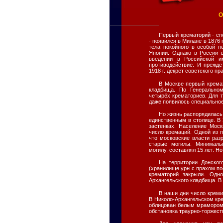
Первый крематорий - сп
- появился в Милане в 1876 г
тела покойного в особой п
Японии. Однако в России 
введении в Российской и
противодействие. И прежде
1918 г. декрет советского п
В Москве первый кремат
кладбища. По Генерально
четырёх крематориев. Для 
даже появилось специально
Но жизнь распорядилась 
единственным в столице. В 
застенках. Население Мос
число кремаций. Одной из п
что московские власти раз
старые могилы. Минималь
могилу, составлял 15 лет. Н
На территории Донског
(хранилище урн с прахом пос
крематорий закрыли. Одн
Архангельского кладбища. В
В наши дни число крем
В Николо-Архангельском кр
облицован белым мрамором,
обстановка траурно-торжест