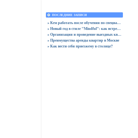
ПОСЛЕДНИЕ ЗАПИСИ
» Кем работать после обучения по специальности «Логистика»
» Новый год в стиле "Mindful": как встретить праздник, оставшись в сознании
» Организация и проведение выездных квизов
» Преимущества аренды квартир в Москве
» Как вести себя приезжему в столице?