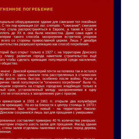
ОГНЕННОЕ ПОГРЕБЕНИЕ
ециально оборудованное здание для сжигания тел покойных
. С тех пор кремация (от лат. crematio - "сжигание"; сжигание
ечи) стала распространяться в Европе, а также в США и
вплоть до XX в. она была неизвестна. Даже сама идея о
мперии такого способа захоронения встретила упорное
 всего со стороны православной церкви. Лишь 7 декабря
равительства разрешил кремацию как способ погребения.
орий был открыт только в 1927 г. на территории Донского
му плану развития города наметили строительство ещё
того чтобы сделать кремацию популярной среди населения,
е общество.
иначе - Донской крематорий почти на полвека так и остался
30-40-х гг. здесь сжигали тела расстрелянных в сталинских
квы росло очень быстро, особенно после войны. Росло и
ричин такой популярности "огненного погребения" было то,
решили хоронить на старых городских кладбищах только в
ный срок, установленный между захоронениями в одну
о это не относилось к захоронению урн с прахом.
о крематория в 1931 и 1961 гг. открыли два колумбария
ле кремации). Но из-за близости к центру столицы в 1973 г.
овременно был открыт новый - на территории Николо-
 Донском сохранился лишь зал для прощания с умершими.
ированных составляет примерно 40 % количества умерших.
ематории открыто шесть залов для прощания. Фасад здания
 стены залов отделаны панелями из ценных пород дерева,
венная.