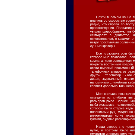
Почти в самом конце п
плелись со скоростью восем
радио, что справа по борту
происхождения. Пассажиры 
увидел шарообразную глыбу
семьдесят в диаметре, 
относительны), с какими-т
ветру простынями солнечны
лунные кратеры.
Все иллюминаторы были
которое мне показалось по
комната, ярко освещенная 
покрыта восточным ковром,
стоял широкий письменный 
телефонных аппаратов разно
другой - телевизор. Были
диван, журнальный столи
напоминало служебный кабин
кабинет довольно-таки нео
Мне сначала показалось
откуда-то из глубины вы
размеров рыба. Вернее, мн
рыба оказалась человекооб
котором были старые кеды,
плавниками рук, медленно 
иллюминатору, но не глядел
губами, видимо разговаривая 
Наша скорость относит
нулю, и поэтому было вид
хмурится и иногда кому-то н