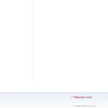
Обратная связь
© 2006-2026«
Clow.ru
»