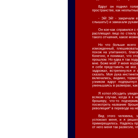
Вдруг он поднял голов
пространстве, как неопытны
- Эй! Эй! - закричали
слышать!) и замахали рукам
Он кое-как справился с 
расплющил лицо по стеклу
такого отчаяния, какое можн
Но что больше всего 
изможденный, плешивоват
похож на упитанного, благ
Конечно, я понимал, что эт
прошлом. Но едва я так поду
мне. Боже мой! У меня мура
я себе представить не мог,
задрожал, встрепенулся и 
сказать. Моя рука инстинкт
включились, видимо, тормо
узником вдруг подпрыгнул
уменьшаясь в размерах, ка
Я хотел обсудить увиден
всяком случае, когда я к 
брошюру, что-то подчерки
посмотреть название брошю
революция" в переводе на н
Вид этого человека,
успокоил меня, и я решил
примерещилось. Надеясь при
от него меня так развезло, 