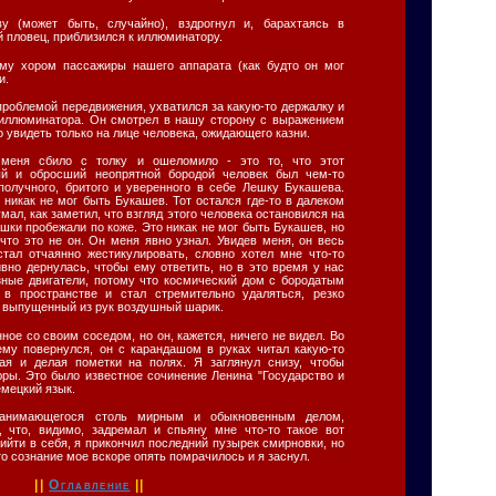
у (может быть, случайно), вздрогнул и, барахтаясь в
й пловец, приблизился к иллюминатору.
 ему хором пассажиры нашего аппарата (как будто он мог
и.
проблемой передвижения, ухватился за какую-то держалку и
 иллюминатора. Он смотрел в нашу сторону с выражением
о увидеть только на лице человека, ожидающего казни.
меня сбило с толку и ошеломило - это то, что этот
ый и обросший неопрятной бородой человек был чем-то
ополучного, бритого и уверенного в себе Лешку Букашева.
о никак не мог быть Букашев. Тот остался где-то в далеком
мал, как заметил, что взгляд этого человека остановился на
шки пробежали по коже. Это никак не мог быть Букашев, но
 что это не он. Он меня явно узнал. Увидев меня, он весь
стал отчаянно жестикулировать, словно хотел мне что-то
ивно дернулась, чтобы ему ответить, но в это время у нас
зные двигатели, потому что космический дом с бородатым
 в пространстве и стал стремительно удаляться, резко
к выпущенный из рук воздушный шарик.
ное со своим соседом, но он, кажется, ничего не видел. Во
нему повернулся, он с карандашом в руках читал какую-то
вая и делая пометки на полях. Я заглянул снизу, чтобы
ры. Это было известное сочинение Ленина "Государство и
емецкий язык.
 занимающегося столь мирным и обыкновенным делом,
, что, видимо, задремал и спьяну мне что-то такое вот
йти в себя, я прикончил последний пузырек смирновки, но
что сознание мое вскоре опять помрачилось и я заснул.
||
Оглавление
||