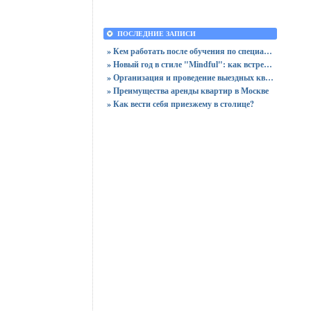
ПОСЛЕДНИЕ ЗАПИСИ
» Кем работать после обучения по специальности «Логистика»
» Новый год в стиле "Mindful": как встретить праздник, оставшись в сознании
» Организация и проведение выездных квизов
» Преимущества аренды квартир в Москве
» Как вести себя приезжему в столице?