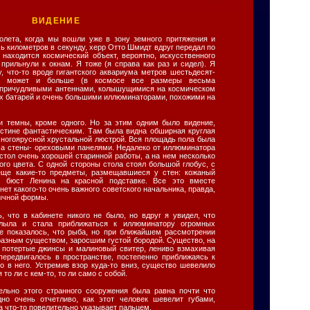
ВИДЕНИЕ
олета, когда мы вошли уже в зону земного притяжения и
ь километров в секунду, херр Отто Шмидт вдруг передал по
 находится космический объект, вероятно, искусственного
прильнули к окнам. Я тоже (я справа как раз и сидел). Я
, что-то вроде гигантского аквариума метров шестьдесят-
а может и больше (в космосе все размеры весьма
о причудливыми антеннами, колышущимися на космическом
х батарей и очень большими иллюминаторами, похожими на
 темны, кроме одного. Но за этим одним было видение,
истине фантастическим. Там была видна обширная круглая
многоярусной хрустальной люстрой. Вся площадь пола была
 а стены- ореховыми панелями. Недалеко от иллюминатора
стол очень хорошей старинной работы, а на нем несколько
го цвета. С одной стороны стола стоял большой глобус, с
 еще какие-то предметы, размещавшиеся у стен: кожаный
к, бюст Ленина на красной подставке. Все это вместе
ет какого-то очень важного советского начальника, правда,
бычной формы.
, что в кабинете никого не было, но вдруг я увидел, что
плыла и стала приближаться к иллюминатору огромных
е показалось, что рыба, но при ближайшем рассмотрении
разным существом, заросшим густой бородой. Существо, на
 потертые джинсы и малиновый свитер, лениво взмахивая
передвигалось в пространстве, постепенно приближаясь к
о в него. Устремив взор куда-то вниз, существо шевелило
то ли с кем-то, то ли само с собой.
ельно этого странного сооружения была равна почти что
но очень отчетливо, как этот человек шевелит губами,
а что-то повелительно указывает пальцем.