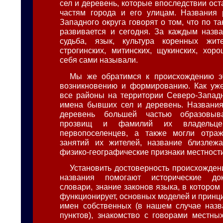
сел и деревень, которые впоследствии ос
частям города и его улицам. Названия 
Западного округа говорят о том, что по т
развивается и сегодня. За каждым назв
судьба, язык, культура коренных жит
строгинских, митинских, щукинских, хоро
себя сами называли.
Мы же обратимся к происхождению эт
возникновению и формированию. Как уже
все районы на территории Северо-Западн
имена бывших сел и деревень. Названия
деревень большей частью образовыв
прозвищ и фамилий их владельцев,
первопоселенцев, а также могли отраж
занятий их жителей, название близлеж
физико-географические признаки местност
Установить достоверность происхождени
названия помогают исторические док
словари, знание законов языка, в котором
функционирует, основных моделей и принц
имен собственных (в нашем случае назв
пунктов), знакомство с говорами местны