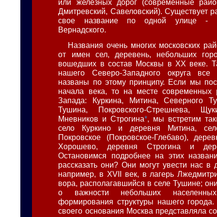
или железных дорог (современные райо
Дмитревский, Савеловский). Существует р
свое название по одной улице - р
Вернадского.
Названия очень многих московских ра
от имен сел, деревень, небольших горо
вошедших в состав Москвы в XX веке. Т
нашего Северо-Западного округа все
названы по этому принципу. Если мы по
начала века, то на месте современных 
Запада: Куркина, Митина, Северного 
Тушина, Покровского-Стрешнева, Щук
Мневников и Строгина
*
, мы встретим так
село Куркино и деревня Митина, сел
Покровское (Покровское-Глебаво), дере
Хорошево, деревня Строгина и дер
Остановимся подробнее на этих названи
рассказать они? Они могут увести нас в 
например, в XVII век, в лагерь Лжедмитри
вора, располагавшийся в селе Тушине; он
о важности небольших населенны
формирования структуры нашего города.
своего основания Москва представляла со