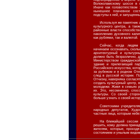
Волоколамскому шоссе в 
Иначе как головотяпством 
нынешнее плачевное сос
подступы к ней, и запущенны
Используя же памятник а
культурного центра, а так
районные власти способств
накоплению духовного капи
как рублями, так и валютой.
Сейчас, когда людям 
начинаем осознавать, сколь
архитектурный и культурн
должно быть безразлично, д
Министерством гражданской
здание и прилегающий па
Российского искусства, кот
за рубежом и в родном Оте
след в русской истории. П
Отчизну, наверняка согласят
создать культурный центр, 
молодежи. Живя в семьях р
их. Это, несомненно, спо
культуры. Со своей стор
больше узнать о своей исто
Советскими учредителя
народных депутатов, Худ
частные лица, которым небе
На ближайшей сессии 
решить, кому должна прина
жителям, которые, проход
состоянием и унылым видом