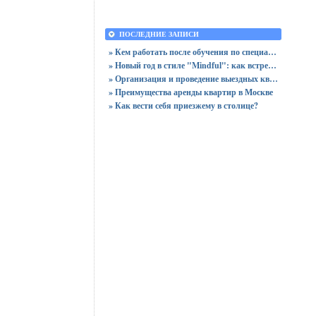
ПОСЛЕДНИЕ ЗАПИСИ
» Кем работать после обучения по специальности «Логистика»
» Новый год в стиле "Mindful": как встретить праздник, оставшись в сознании
» Организация и проведение выездных квизов
» Преимущества аренды квартир в Москве
» Как вести себя приезжему в столице?