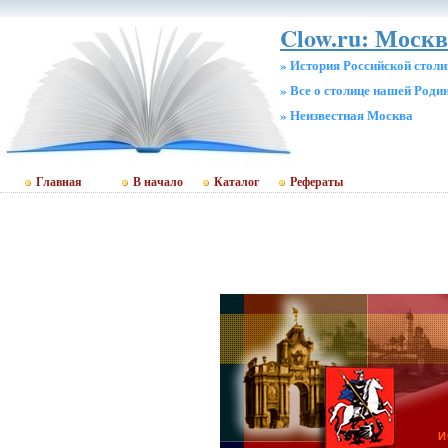
Clow.ru: Москв
» История Российской стол
» Все о столице нашей Роди
» Неизвестная Москва
Главная
В начало
Каталог
Рефераты
И