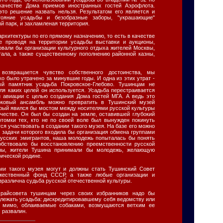
качестве Дома приемов иностранных гостей Аэрофлота.
это решение назвать нельзя. Результатом его является и
тояние усадьбы и безобразные заборы, "украшающие"
й парк, и захламленая территория.
рхитектуры по его прямому назначению, то есть в качестве
же проводя на территории усадьбы выставки и аукционы,
овали бы организации культурного отдыха жителей Москвы,
тала, а также существенному пополнению районной казны,
возвращается чувство собственного достоинства, мы
ко было утрачено за минувшие годы. И одна из этих утрат -
ый памятник усадьба Покровское-Глебово. Тушинцам не
ля каких целей он используется. Усадьба перестраивается
 авиации с целью создания Дома гостей МГА. А ведь это
рковый ансамбль можно превратить в Тушинский музей
орый явился бы мостом между носителями русской культуры
честве. Он был бы создан на земле, оставившей глубокий
отомки тех, кто не по своей воле был вынужден покинуть
ся участвовать в создании такого музея. На базе его можно
в задачи которого входила бы организация обмена группами
усских эмигрантов, наша молодежь попыталась бы понять
собствовало бы восстановлению преемственности русской
оны, жители Тушина принимали бы молодежь, желающую
рической родине.
ми такого музея могут и должны стать Тушинский Совет
ожественный фонд СССР, а также любые организации и
зразлична судьба русской отечественной культуры.
райсовета тушинцам через своих избранников надо бы
длежать усадьба: дискредитировавшему себя ведомству или
я мимо, облаиваемые собаками, возмущаются ветхим ее
 развалин.