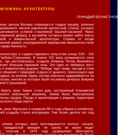
МЧУЖИНА АРХИТЕКТУРЫ
ГЕННАДИЙ БЕЗЧАСТНОВ
роны центра Москвы открывается гладью прудов, зеленью
временного жителя кирпичной крепостной стеной, которую
канчивается угловой сторожевой башней-часовней. Через
таринный дворец, в ансамбле которого можно найти черты
ковой и мавританской архитектуры. Справа от входа
инной церкви, изуродованной варварским вмешательством
и нравственность.
хитектуры и садово-паркового искусства конца XVII - XIX
Глебово-Стрешнево. В книгах XVI века упоминается село
е, где располагалась усадьба боярина Петра Ивановича
егает большая парковая зона. Это одно из любимых мест
 к знаменитому роднику "Лебедь" идут люди, находя в этом
го общения с природой, отдыха от дымного, грохочущего ада
ходишь по аллеям парка, взгляд невольно задерживается на
соснах, многие из которых были посажены дочерью боярина
овой-Стрешневой.
берегу реки Химки стоял дом, построенный Елизаветой
агался небольшой зверинец. Химка была перегорожена
епочку прудов. Пруды и прилегающая к роднику территория
а всего люда округи.
, река Чернушка в недавние 80-е годы убрана в коллектор,
ней усадьбы строго воспрещен. Уже более десяти лет под
в облике которых явно проглядывается волчье
*
начало,
ва гражданской авиации не шатко не валко ведет
оты, получив в 1974 году разрешение Моссовета,
978 года, об использовании усадьбы во владении № 52 по