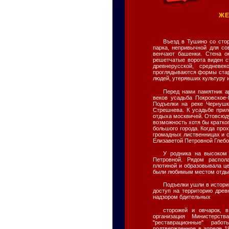
ЖЕ
Въезд в Тушино со сто
парка, непривычной для со
венчают башенки. Стена о
решетчатые ворота виден с
древнерусской, средневе
проглядываются формы стар
людей, утерявших культуру 
Перед нами памятник ар
веков усадьба Покровское-
Подъелки на реке Чернушк
Стрешнева. К усадьбе прил
отдыха москвичей. Отовсюду
возможность хотя бы кратко
большого города. Когда про
громадных лиственницах и 
Елизаветой Петровной Глеб
У родника на высоком 
Петровной. Рядом распол
плотиной и образовывала ц
были любимым местом отдых
Подъелки ушли в историю
доступ на территорию древ
надзором бдительных
сторожей и овчарок, 
организация Министерст
"реставрационные" раб
подтвержденное в апреле 1