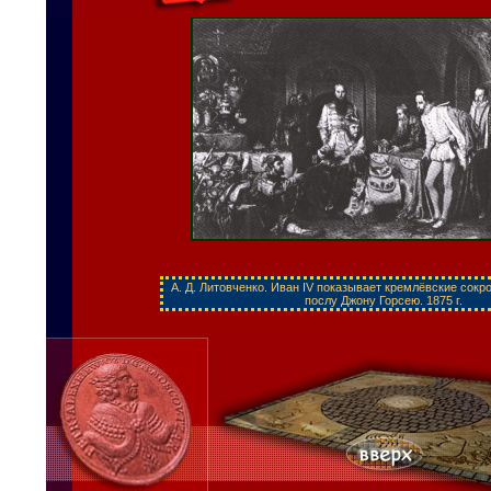
А. Д. Литовченко. Иван IV показывает кремлёвские сок
послу Джону Горсею. 1875 г.