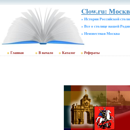
Clow.ru: Москв
» История Российской стол
» Все о столице нашей Роди
» Неизвестная Москва
Главная
В начало
Каталог
Рефераты