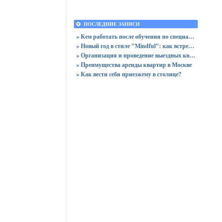
ПОСЛЕДНИЕ ЗАПИСИ
» Кем работать после обучения по специальности «Логистика»
» Новый год в стиле "Mindful": как встретить праздник, оставшись в сознании
» Организация и проведение выездных квизов
» Преимущества аренды квартир в Москве
» Как вести себя приезжему в столице?