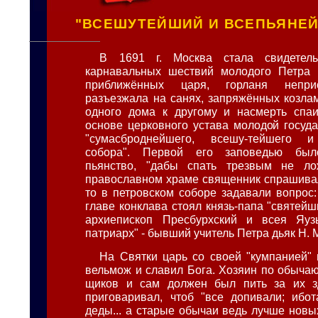
"ВСЕШУТЕЙШИЙ И ВСЕПЬЯНЕ
В 1691 г. Москва стала свидетель
карнавальных шествий молодого Петра I
приближённых царя, горланя непри
разъезжала на санях, запряжённых козлам
одного дома к другому и насмерть спаи
основе церковного устава молодой госуда
"сумасброднейшего, всешу-тейшего и
собора". Первой его заповедью был
пьянство, "дабы спать трезвым не ло
православном храме священник спрашивал
то в петровском соборе задавали вопрос:
главе конклава стоял князь-папа "святейш
архиепископ Пресбурхский и всея Яу
патриарх" - бывший учитель Петра дьяк Н. М
На Святки царь со своей "кумпанией"
вельмож и славил Бога. Хозяин по обычаю
щиков и сам должен был пить за их з
приговаривал, чтоб "все допивали; ибо
деды... а старые обычаи ведь лучше новы