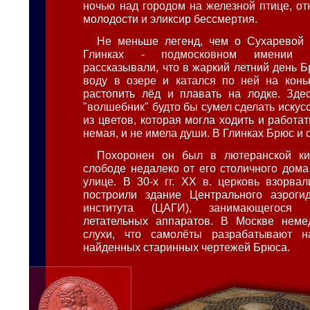
ночью над городом на железной птице, от
молодости и эликсир бессмертия.
Не меньше легенд, чем о Сухаревой 
Глинках - подмосковном имении 
рассказывали, что в жаркий летний день 
воду в озере и катался по ней на конь
растопить лёд и плавать на лодке. Зде
"волшебник" будто бы сумел сделать иску
из цветов, которая могла ходить и работат
немая, и не имела души. В Глинках Брюс и 
Похоронен он был в лютеранской к
слободе недалеко от его столичного дома
улице. В 30-х гг. XX в. церковь взорва
построили здание Центрального аэрогид
института (ЦАГИ), занимающегося п
летательных аппаратов. В Москве неме
слухи, что самолёты разрабатывают 
найденных старинных чертежей Брюса.