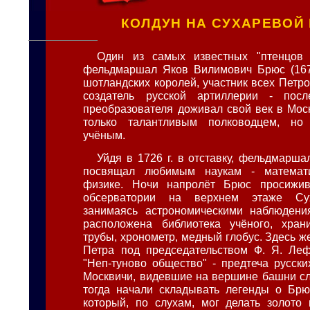
КОЛДУН НА СУХАРЕВОЙ
Один из самых известных "птенцов 
фельдмаршал Яков Вилимович Брюс (1670
шотландских королей, участник всех Петр
создатель русской артиллерии - пос
преобразователя доживал свой век в Мос
только талантливым полководцем, н
учёным.
Уйдя в 1726 г. в отставку, фельдмарша
посвящал любимым наукам - математи
физике. Ночи напролёт Брюс просижи
обсерватории на верхнем этаже Су
занимаясь астрономическими наблюдени
расположена библиотека учёного, хран
трубы, хронометр, медный глобус. Здесь 
Петра под председательством Ф. Я. Леф
"Неп-туново общество" - предтеча русски
Москвичи, видевшие на вершине башни сл
тогда начали складывать легенды о Брюс
который, по слухам, мог делать золото 