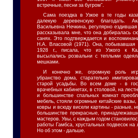
встречные, песни за бугром".
Сама поездка в Узкое в те годы каз
далекую деревенскую благодать. А
Васильевна Нечкина, регулярно ездившая в
рассказывала мне, что она добиралась с
санях. Это подтверждается и воспомина
Н.А. Власовой (1971). Она, побывавшая
1928 г., писала, что из Узкого к Ка
высылались розвальни с теплыми одея
мешками.
И конечно же, огромную роль игр
убранство дома, старательно имитирова
старой усадьбы. Во всем доме - в гост
врачебных кабинетах, в столовой, на лес
и большинстве спальных комнат преобл
мебель, стояли огромные китайские вазы,
ковры и всюду висели картины - разные, 
большинстве прекрасные, принадлежавши
мастеров. Увы, с каждым годом становило
работы Гамбса, хрустальных подвесок на 
Но об этом - дальше.