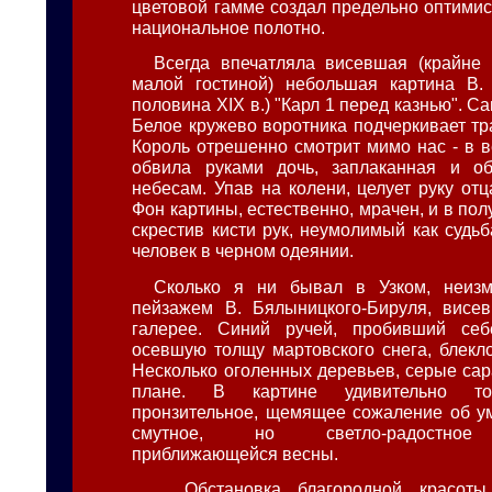
цветовой гамме создал предельно оптимис
национальное полотно.
Всегда впечатляла висевшая (крайне 
малой гостиной) небольшая картина В.
половина XIX в.) "Карл 1 перед казнью". Са
Белое кружево воротника подчеркивает тр
Король отрешенно смотрит мимо нас - в в
обвила руками дочь, заплаканная и о
небесам. Упав на колени, целует руку от
Фон картины, естественно, мрачен, и в полу
скрестив кисти рук, неумолимый как судь
человек в черном одеянии.
Сколько я ни бывал в Узком, неиз
пейзажем В. Бялыницкого-Бируля, висе
галерее. Синий ручей, пробивший себ
осевшую толщу мартовского снега, блекло
Несколько оголенных деревьев, серые сар
плане. В картине удивительно тон
пронзительное, щемящее сожаление об у
смутное, но светло-радостное 
приближающейся весны.
... Обстановка благородной красоты