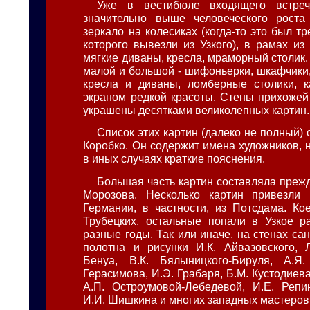
Уже в вестибюле входящего встреч
значительно выше человеческого роста 
зеркало на колесиках (когда-то это был тр
которого вывезли из Узкого), в рамах из
мягкие диваны, кресла, мраморный столик. 
малой и большой - шифоньерки, шкафчики
кресла и диваны, ломберные столики, к
экраном редкой красоты. Стены прихожей
украшены десятками великолепных картин.
Список этих картин (далеко не полный)
Коробко. Он содержит имена художников, 
в иных случаях краткие пояснения.
Большая часть картин составляла прежд
Морозова. Несколько картин привезли
Германии, в частности, из Потсдама. Кое
Трубецких, остальные попали в Узкое р
разные годы. Так или иначе, на стенах са
полотна и рисунки И.К. Айвазовского, Л
Бенуа, В.К. Бялыницкого-Бируля, А.Я.
Герасимова, И.Э. Грабаря, Б.М. Кустодиева
А.П. Остроумовой-Лебедевой, И.Е. Репи
И.И. Шишкина и многих западных мастеров