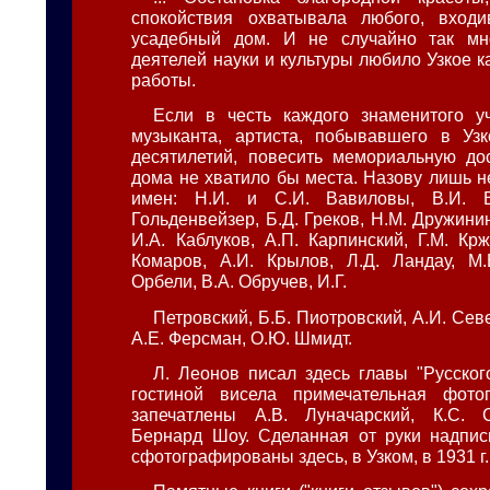
спокойствия охватывала любого, вход
усадебный дом. И не случайно так м
деятелей науки и культуры любило Узкое к
работы.
Если в честь каждого знаменитого уч
музыканта, артиста, побывавшего в Узк
десятилетий, повесить мемориальную дос
дома не хватило бы места. Назову лишь н
имен: Н.И. и С.И. Вавиловы, В.И. В
Гольденвейзер, Б.Д. Греков, Н.М. Дружинин
И.А. Каблуков, А.П. Карпинский, Г.М. Кр
Комаров, А.И. Крылов, Л.Д. Ландау, М.
Орбели, В.А. Обручев, И.Г.
Петровский, Б.Б. Пиотровский, А.И. Севе
А.Е. Ферсман, О.Ю. Шмидт.
Л. Леонов писал здесь главы "Русског
гостиной висела примечательная фот
запечатлены А.В. Луначарский, К.С. 
Бернард Шоу. Сделанная от руки надпись
сфотографированы здесь, в Узком, в 1931 г.