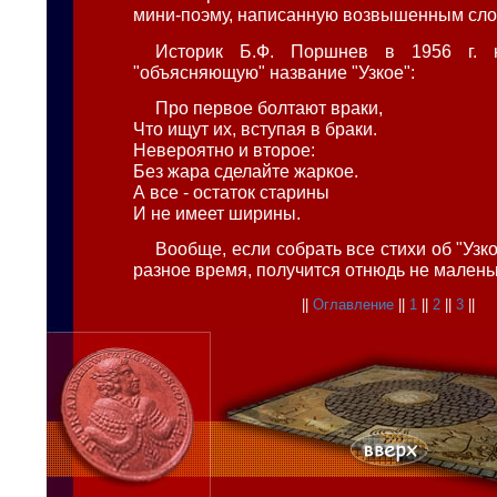
мини-поэму, написанную возвышенным сло
Историк Б.Ф. Поршнев в 1956 г. н
"объясняющую" название "Узкое":
Про первое болтают враки,
Что ищут их, вступая в браки.
Невероятно и второе:
Без жара сделайте жаркое.
А все - остаток старины
И не имеет ширины.
Вообще, если собрать все стихи об "Узк
разное время, получится отнюдь не малень
||
Оглавление
||
1
||
2
||
3
||