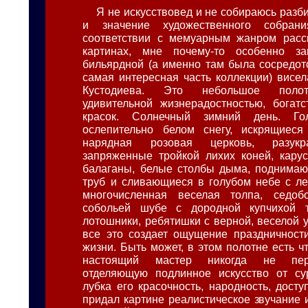
Я не искусствовед и не собираюсь разб
и значение художественного собра
соответствии с мемуарным жанром расск
картинах, мне почему-то особенно з
бильярдной (а именно там была сосредот
самая интересная часть коллекции) висел
Кустодиева. Это небольшое полот
удивительной жизнерадостностью, богат
красок. Солнечный зимний день. Г
ослепительно белом снегу, искрящиеся
нарядная розовая церковь, разукр
запряженные тройкой лихих коней, кару
балаганы, белые столбы дыма, поднимаю
труб и сливающиеся в голубом небе с ле
многочисленная веселая толпа, седо
собольей шубе с дородной купчихой 
лотошники, ребятишки с верной, веселой 
все это создает ощущение праздничности
жизни. Быть может, в этом полотне есть чт
настоящий мастер никогда не пере
отделяющую подлинное искусство от сур
лубка его красочность, народность, досту
придал картине реалистическое звучание 