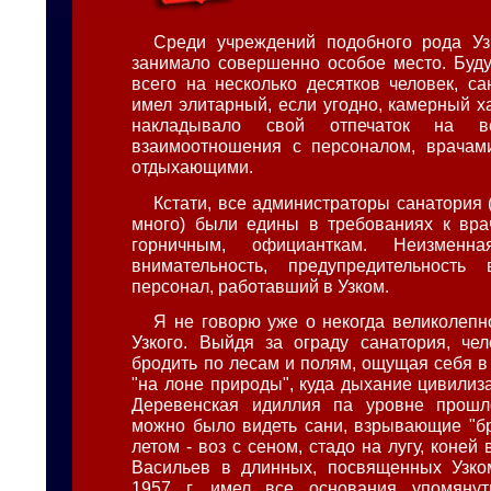
Среди учреждений подобного рода Уз
занимало совершенно особое место. Буд
всего на несколько десятков человек, са
имел элитарный, если угодно, камерный х
накладывало свой отпечаток на в
взаимоотношения с персоналом, врачам
отдыхающими.
Кстати, все администраторы санатория 
много) были едины в требованиях к вра
горничным, официанткам. Неизменная
внимательность, предупредительность 
персонал, работавший в Узком.
Я не говорю уже о некогда великолеп
Узкого. Выйдя за ограду санатория, че
бродить по лесам и полям, ощущая себя 
"на лоне природы", куда дыхание цивилиз
Деревенская идиллия па уровне прошл
можно было видеть сани, взрывающие "б
летом - воз с сеном, стадо на лугу, коней 
Васильев в длинных, посвященных Узко
1957 г. имел все основания упомяну