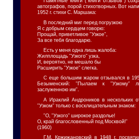
Памятные книги ("книги отзывов") сох
автографов, порой стихотворных. Вот нап
1952 г. стихи С. Маршака:
В последний миг перед погрузкою
Я с добрым сердцем говорю:
Прощай, приветливое "Узкое",
За все тебя благодарю.
Есть у меня одна лишь жалоба:
Жилплощадь "Узкого" узка,
И, вероятно, не мешало бы
Расширить "Узкое" слегка.
С еще большим жаром отзывался в 1957 
Безыменский: "Пылаем к "Узкому" л
заслуженною им".
А Ираклий Андроников в нескольких о
"Узком" только с восклицательным знаком:
"О, "Узкого" широкое раздолье!
О, край благословенный под Москвой!"
(1960)
Г.М. Кржижановский в 1948 г. посвяти