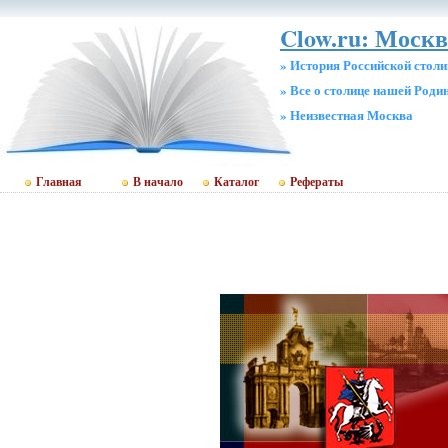
Clow.ru: Москв
» История Российской стол
» Все о столице нашей Роди
» Неизвестная Москва
Главная
В начало
Каталог
Рефераты