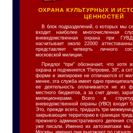
ОХРАНА КУЛЬТУРНЫХ И ИСТ
ЦЕННОСТЕЙ
В блок подразделений, о которых мы се
входит наиболее многочисленная сл
вневедомственная охрана при ГУВ
насчитывает около 22000 аттестованны
представляет четверть личного сос
московской милиции.
Предлог “при” обозначает, что хотя 
охрана и подчиняется “Петровке, 38”, а со
форме и экипировке не отличаются от мил
менее, эта служба имеет одно принципиал
ее деятельность оплачивается не из ф
местного бюджетов, а за счет денег, зар
милиционерами. Всего в структу
вневедомственной охраны (УВО) входит 5
Это, прежде всего, тридцать три межмуни
закрывающие территорию в границах тридц
прежнего административного деления ст
уже писали. Именно их автоэкипажи мы 
Москвы, именно они выезжают по сигналу “