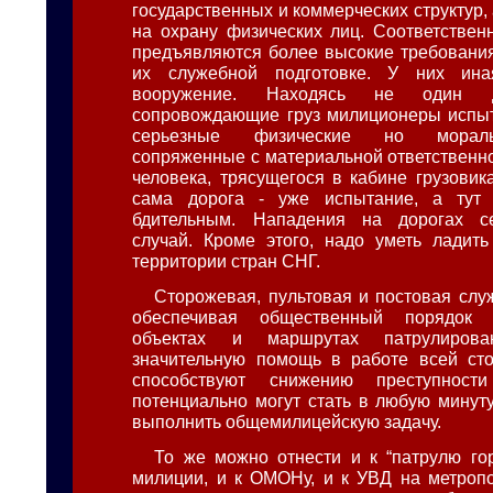
государственных и коммерческих структур, 
на охрану физических лиц. Соответственн
предъявляются более высокие требования
их служебной подготовке. У них ина
вооружение. Находясь не один 
сопровождающие груз милиционеры испыт
серьезные физические но мораль
сопряженные с материальной ответственно
человека, трясущегося в кабине грузовик
сама дорога - уже испытание, а тут
бдительным. Нападения на дорогах с
случай. Кроме этого, надо уметь ладит
территории стран СНГ.
Сторожевая, пультовая и постовая сл
обеспечивая общественный порядок
объектах и маршрутах патрулирова
значительную помощь в работе всей сто
способствуют снижению преступнос
потенциально могут стать в любую минут
выполнить общемилицейскую задачу.
То же можно отнести и к “патрулю гор
милиции, и к ОМОНу, и к УВД на метропо