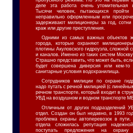
деле эта работа очень утомительная и
Тысячи человек, пытающихся пройти
неправильно оформленным или просроче
задерживают милиционеры за год, сотни
краж или другие преступления.
Одними из самых важных объектов ж
города, которые охраняют милиционер
плотины Акуловского гидроузла, сложной 
и каналов. Именно из таких систем Москв
Страшно представить, что может быть, если
будет совершена диверсия или кем-то
санитарные условия водохранилища.
Сотрудников милиции по охране гид
надо путать с речной милицией (с линейн
речном транспорте, который входит в стру
УВД на воздушном и водном транспорте М
Отличным от других подразделений У
отдел. Создан он был недавно, в 1993 год
проблема охраны автоперевозок в пути. 
отдела сложилась репутация надежно
поступать предложения на охрану 