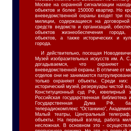
Москве на охранной сигнализации наход
объектов и более 150000 квартир. Но кр
вневедомственной охраны входят три по
милиции, содержащиеся на договорной
средств ведомств и организаций, обесп
объектов жизнеобеспечения города,
объектов, а также исторических и кул
города.
И действительно, посещая Новодевич
Музей изобразительных искусств им. А. С
догадываемся, что охраняют и
вневедомственной охраны. В отличие от 
отделов они не занимаются патрулировани
только охраняют объекты. Среди них: 
исторический музей, резервуары чистой вод
Конституционный суд РФ, ювелирный за
Российская государственная библиотека и
Государственная Дума РФ, бан
телерадиокомплекс “Останкино”, Академия
Малый театры, Центральный телеграф
объекты. На первый взгляд, работа ми
несложная. В основном это - осуществл
пропускного режима. Но это на первый 