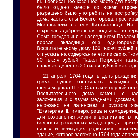
вышеописанное казенное место для постр
было отдано вместе со всеми строен
разрешено было употребить на постройку
дома часть стены Белого города, простир
Москвы-реки к стене Китай-города. На 
открылась добровольная подписка по церк
Сама государыня с наследником Павлом 
первая вкладчица: она единовреме
Воспитательному дому 100 тысяч рублей, 
отпускать на содержание его из своих "ко
50 тысяч рублей. Павел Петрович назна
своих же денег по 20 тысяч рублей ежегодн
21 апреля 1764 года, в день рождения
громе пушек состоялась закладка зд
фельдмаршал П. С. Салтыков первый пол
Воспитательного дома камень с на
заложения и с двумя медными досками, 
вырезано на латинском и русском яз
"Екатерина II, императрица и самодержиц
для сохранения жизни и воспитания в п
бедности рожденных младенцев, а прито
сирых и неимущих родильниц, повелел
здание, которое заложено 1764 года апреля 