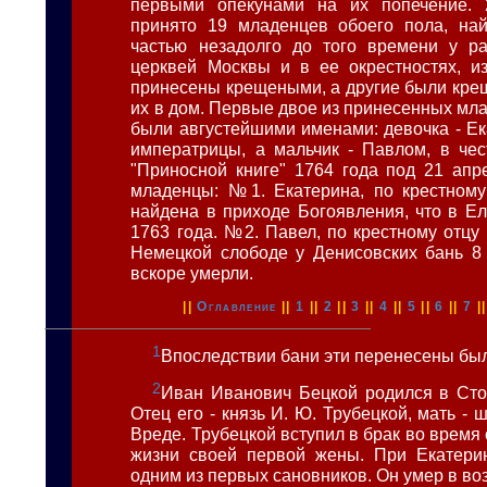
первыми опекунами на их попечение.
принято 19 младенцев обоего пола, на
частью незадолго до того времени у ра
церквей Москвы и в ее окрестностях, и
принесены крещеными, а другие были кре
их в дом. Первые двое из принесенных мл
были августейшими именами: девочка - Ек
императрицы, а мальчик - Павлом, в чес
"Приносной книге" 1764 года под 21 апр
младенцы: №1. Екатерина, по крестному
найдена в приходе Богоявления, что в Ел
1763 года. №2. Павел, по крестному отцу
Немецкой слободе у Денисовских бань 8
вскоре умерли.
||
Оглавление
||
1
||
2
||
3
||
4
||
5
||
6
||
7
|
1
Впоследствии бани эти перенесены был
2
Иван Иванович Бецкой родился в Сток
Отец его - князь И. Ю. Трубецкой, мать - 
Вреде. Трубецкой вступил в брак во время 
жизни своей первой жены. При Екатерин
одним из первых сановников. Он умер в воз