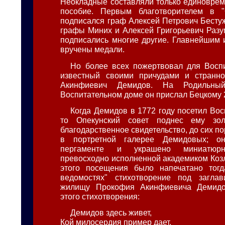
Неокладные составляли только единовре
пособие. Первым благотворителем в "
подписался граф Алексей Петрович Бесту
графы Миних и Алексей Григорьевич Разу
подписались многие другие. Главнейшим 
вручены медали.
Но более всех пожертвовал для Восп
известный своими причудами и странн
Акинфиевич Демидов. На Родильный
Воспитательном доме он прислал Бецкому 
Когда Демидов в 1772 году посетил Вос
то Опекунский совет поднес ему зо
благодарственное свидетельство, до сих 
в портретной галерее Демидовых; о
пергаменте и украшено миниатюрн
превосходно исполненной академиком Коз
этого посещения было напечатано тогд
ведомостях" стихотворение под загла
жилищу Прокофия Акинфиевича Демидо
этого стихотворения:
Демидов здесь живет,
Кой милосердия пример дает,