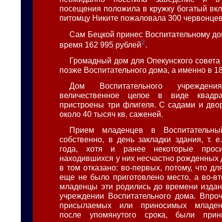
посещения положила в кружку богатый вкл
питомцу Никите пожаловала 300 червонцев
Сам Бецкой принес Воспитательному дом
2
время 162 995 рублей
.
Громадный дом для Опекунского совета 
позже Воспитательного дома, а именно в 18
Дом Воспитательного учреждения
величественное целое в виде квадра
пристроены три флигеля. С садами и дво
около 40 тысяч кв. саженей.
Прием младенцев в Воспитательны
собственно, в день закладки здания, т. 
года, хотя и ранее некоторые прос
находившихся у них несчастно рожденных 
в том отказано: во-первых, потому, что д
еще не было приготовлено место, а во-вт
младенцы эти родились до времени изда
учреждении Воспитательного дома. Впроч
присылаемых или приносимых младен
после упомянутого срока, были при