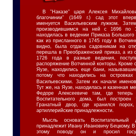
В "Наказе" царя Алексея Михайлов
благочинии" (1649 г.) сад этот впе
именуется Васильевским лужком. Зате
производившимся на ней с 1696 по 1
находилась в ведении Приказа Большого 
как из присланного в 1745 году в Вотчин
видно, была отдана садовникам на отк
перешла в Преображенский приказ, а из о
1726 года в разные ведения, поступ
распоряжение Вотчинной конторы. Кроме са
Яузе, находились еще бани, называвшие
потому что находились на островках
Васильевскими. Затем их начали именов
Тут же, на Яузе, находилась и казенная м
Федоре Алексеевиче там, где теперь
Воспитательного дома, был построен
Гранатный двор, где хранился порох
артиллерийские принадлежности.
Мысль основать Воспитательный
принадлежит Ивану Ивановичу Бецкому. В 
этому поводу он и просил госу