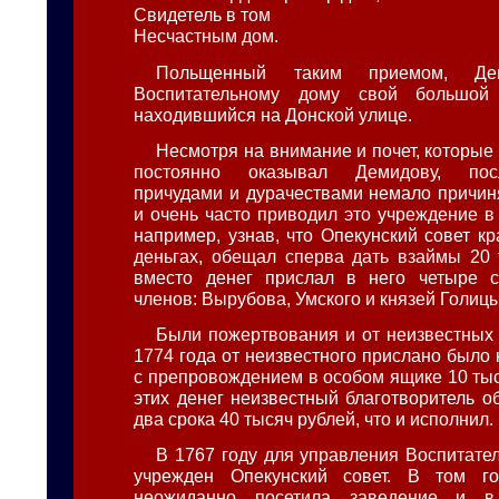
Свидетель в том
Несчастным дом.
Польщенный таким приемом, Де
Воспитательному дому свой большой
находившийся на Донской улице.
Несмотря на внимание и почет, которые
постоянно оказывал Демидову, пос
причудами и дурачествами немало причин
и очень часто приводил это учреждение в
например, узнав, что Опекунский совет к
деньгах, обещал сперва дать взаймы 20 
вместо денег прислал в него четыре с
членов: Вырубова, Умского и князей Голицы
Были пожертвования и от неизвестных л
1774 года от неизвестного прислано было
с препровождением в особом ящике 10 тыс
этих денег неизвестный благотворитель о
два срока 40 тысяч рублей, что и исполнил.
В 1767 году для управления Воспитат
учрежден Опекунский совет. В том го
неожиданно посетила заведение и в