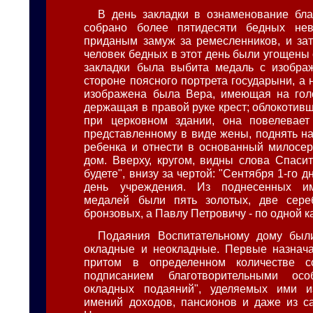
В день закладки в ознаменование бл
собрано более пятидесяти бедных не
приданым замуж за ремесленников, и за
человек бедных в этот день были угощены
закладки была выбита медаль с изобра
стороне поясного портрета государыни, а 
изображена была Вера, имеющая на гол
держащая в правой руке крест; облокотив
при церковном здании, она повелевает
представленному в виде жены, поднять на
ребенка и отнести в основанный милосе
дом. Вверху, кругом, видны слова Спаси
будете", внизу за чертой: "Сентября 1-го дня
день учреждения. Из поднесенных им
медалей были пять золотых, две сер
бронзовых, а Павлу Петровичу - по одной к
Подаяния Воспитательному дому были
окладные и неокладные. Первые назнача
притом в определенном количестве с
подписанием благотворительными ос
окладных подаяний", уделяемых ими 
имений доходов, пансионов и даже из с