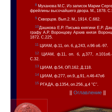
8
Муханова М.С. Из записок Марии Серг
фрейлины высочайшего двора. М., 1878. С.
9
Скворцов. Вып.2. М., 1914. С.682.
10
Дашкова Е.Р. Письма княгини Е.Р. Да
графу А.Р. Воронцову Архив князя Воронцов
1872. С.225.
11
ЦИАМ, ф.11, оп. б, д.243, л.96 о6.-97.
12
ЦИАМ, ф.11, оп. б, д.377, л.101о6.
С.32.
13
ЦИАМ, ф.54, ОП.162, Д.118.
14
ЦИАМ, ф.277, оп.9, д.91, л.46-47о6
15
РГАДА, ф.1354, оп.256, д.4 "С".
||
Оглавление
||