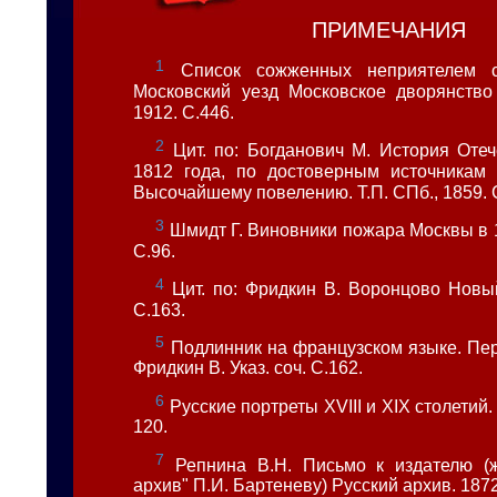
ПРИМЕЧАНИЯ
1
Список сожженных неприятелем с
Московский уезд Московское дворянство 
1912. С.446.
2
Цит. по: Богданович М. История Оте
1812 года, по достоверным источникам 
Высочайшему повелению. Т.П. СПб., 1859. 
3
Шмидт Г. Виновники пожара Москвы в 18
С.96.
4
Цит. по: Фридкин В. Воронцово Новый
С.163.
5
Подлинник на французском языке. Пере
Фридкин В. Указ. соч. С.162.
6
Русские портреты XVIII и XIX столетий. 
120.
7
Репнина В.Н. Письмо к издателю (ж
архив" П.И. Бартеневу) Русский архив. 1872.