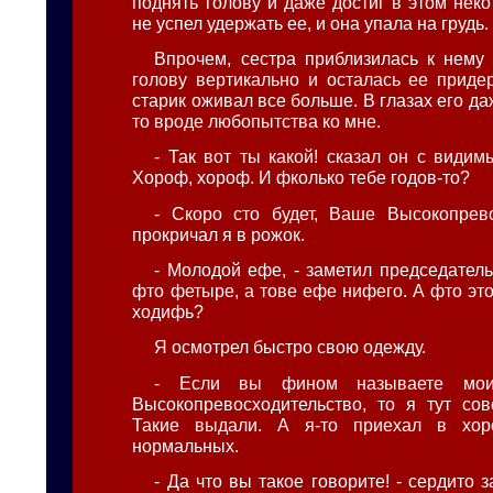
поднять голову и даже достиг в этом неко
не успел удержать ее, и она упала на грудь.
Впрочем, сестра приблизилась к нему 
голову вертикально и осталась ее придер
старик оживал все больше. В глазах его да
то вроде любопытства ко мне.
- Так вот ты какой! сказал он с видим
Хороф, хороф. И фколько тебе годов-то?
- Скоро сто будет, Ваше Высокопрево
прокричал я в рожок.
- Молодой ефе, - заметил председатель
фто фетыре, а тове ефе нифего. А фто эт
ходифь?
Я осмотрел быстро свою одежду.
- Если вы фином называете мо
Высокопревосходительство, то я тут со
Такие выдали. А я-то приехал в хор
нормальных.
- Да что вы такое говорите! - сердито 