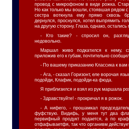
провод с микрофоном в виде рожка. Стари
Но как только мы вошли, стоявшая рядом 
сестра воткнула ему прямо сквозь б
дернулся, проснулся, хотел выпрямить гол
на другую сторону. Глаза, однако, остались
- Кто такие? - спросил он, разгл
недовольно.
Маршал живо подкатился к нему, с
приложив его к губам, почтительно сообщил
- По вашему приказанию Классика к вам 
- Ага, - сказал Горизонт, еле ворочая язы
подойди, Клафик, подойди-ка фюда.
Я приблизился и взял из рук маршала ро
- Здравствуйте! - прокричал я в рожок.
- А нифего, - прошамкал председател
фуфствую. Видифь, у меня тут два фла
первифный продукт подается, а по кра
отфафываетфя, так что органивм действует.