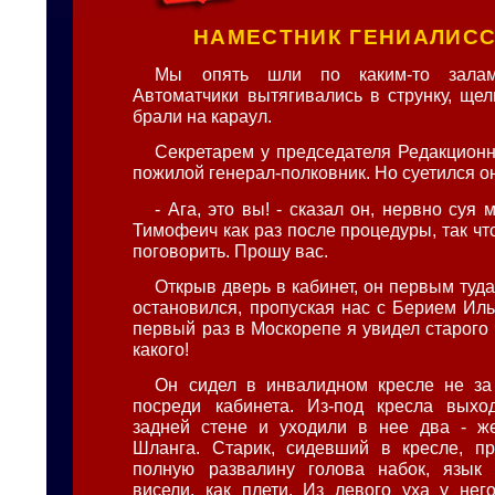
НАМЕСТНИК ГЕНИАЛИС
Мы опять шли по каким-то залам
Автоматчики вытягивались в струнку, щел
брали на караул.
Секретарем у председателя Редакцион
пожилой генерал-полковник. Но суетился он
- Ага, это вы! - сказал он, нервно суя 
Тимофеич как раз после процедуры, так чт
поговорить. Прошу вас.
Открыв дверь в кабинет, он первым туда
остановился, пропуская нас с Берием Иль
первый раз в Москорепе я увидел старого
какого!
Он сидел в инвалидном кресле не за
посреди кабинета. Из-под кресла выход
задней стене и уходили в нее два - ж
Шланга. Старик, сидевший в кресле, пр
полную развалину голова набок, язык 
висели, как плети. Из левого уха у нег