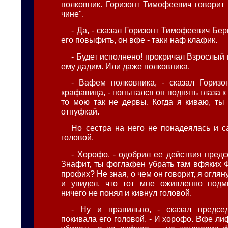
полковник. Горизонт Тимофеевич говорит 
чине".
- Да, - сказал Горизонт Тимофеевич Бер
его повыфить, он вфе - таки наф клафик.
- Будет исполнено! прокричал Взрослый 
ему дадим. Или даже полковника.
- Вафем полковника, - сказал Горизон
крафавица, - попытался он поднять глаза к 
то мою так не дервы. Когда я киваю, ты
отпуфкай.
Но сестра на него не понадеялась и с
головой.
- Хорофо, - одобрил ее действия предсе
Знафит, ты фоглафен убрать там вфяких Ф
профих? Не зная, о чем он говорит, я оглян
и увидел, что тот мне оживленно подми
ничего не понял и кивнул головой.
- Ну и правильно, - сказал председ
покивала его головой. - И хорофо. Вфе л