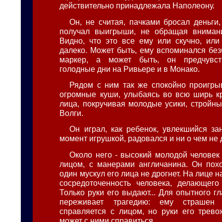
действительно принадлежала Наполеону.
Он, не считая, пачками бросал деньги,
получал выигрыши, не обращая вниман
Видно, что это все ему или скучно, ил
далеко. Может быть, ему вспоминался бе
маркер, а может быть, он предчувст
голодные дни на Ривьере и в Монако.
Рядом с ним так же спокойно проигр
огромные куши, улыбаясь во всю ширь кр
лица, покручивая молодые усики, стройны
Волги.
Он играл, как ребенок, увлекшийся за
момент игрушкой, радовался и ни о чем не 
Около него - высокий молодой человек
лицом, с манерами англичанина. Он пох
один мускул его лица не дрогнет. На лице 
сосредоточенность человека, делающего
Только руки его выдают... Для опытного гл
переживает трагедию: ему страшен 
справляется с лицом, но руки его трево
может с ними справиться...