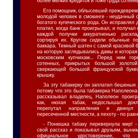
более мелких кредиток и тоже груда сотенн
Его помощник, облысевший преждеврем
молодой человек в смокинге - неудачный о
богатого купеческого рода. Он исправлял 
платил, когда банк проигрывал, и получа
каждой получки аккуратненько раскла
сортируя их. Кругом сидели обычные по
баккара. Темный шатен с самой красивой 
на которую заглядывались дамы и которая
московским купчихам... Перед ним гор
сотенных, прикрытых большой золотой
сверкающей большой французской бук
крышку.
За эту табакерку он заплатил бешеные 
потому что это была табакерка Наполеона I.
рассказывал владелец, Наполеон проигр
как, нюхая табак, недослышал докл
перепутал направления и двинул
пересеченной местности, а пехоту - по рав
- Понюшка табаку перевернула мир! -
свой рассказ и показывал друзьям, выни
официальное удостоверение, что 