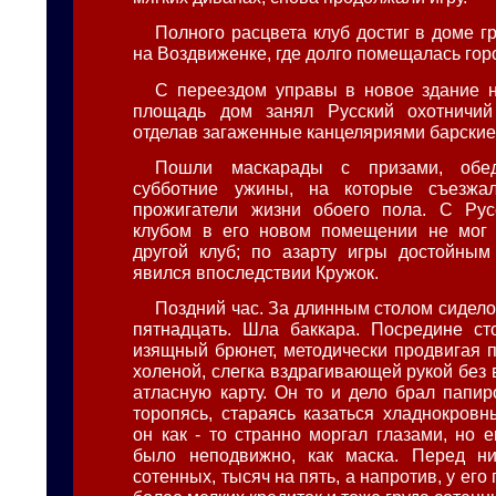
Полного расцвета клуб достиг в доме 
на Воздвиженке, где долго помещалась гор
С переездом управы в новое здание 
площадь дом занял Русский охотничий
отделав загаженные канцеляриями барские
Пошли маскарады с призами, обе
субботние ужины, на которые съезжа
прожигатели жизни обоего пола. С Рус
клубом в его новом помещении не мог 
другой клуб; по азарту игры достойным
явился впоследствии Кружок.
Поздний час. За длинным столом сидело
пятнадцать. Шла баккара. Посредине ст
изящный брюнет, методически продвигая п
холеной, слегка вздрагивающей рукой без
атласную карту. Он то и дело брал папир
торопясь, стараясь казаться хладнокров
он как - то странно моргал глазами, но 
было неподвижно, как маска. Перед н
сотенных, тысяч на пять, а напротив, у его