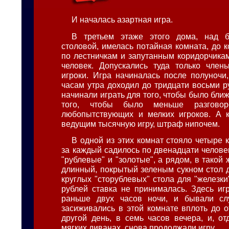
И началась азартная игра.
В третьем этаже этого дома, над 
столовой, имелась потайная комната, до 
по лестничкам и запутанным коридорчикам
человек. Допускались туда только член
игроки. Игра начиналась после полуночи
часам утра доходил до тридцати восьми р
начинали играть для того, чтобы было ближ
того, чтобы было меньше разгово
любопытствующих и мелких игроков. А к
ведущим тысячную игру, штраф нипочем.
В одной из этих комнат стояло четыре к
за каждый садилось по двенадцати челове
"рублевые" и "золотые", а рядом, в такой 
длинный, покрытый зеленым сукном стол д
круглых "сторублевых" стола для "железки
рублей ставка не принималась. Здесь иг
раньше двух часов ночи, и бывали слу
засиживались в этой комнате вплоть до о
другой день, в семь часов вечера, и, от
мягких диванах, снова продолжали игру.