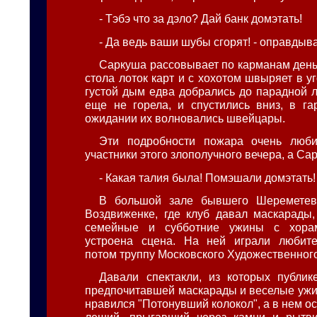
- Тэбэ что за дэло? Дай банк домэтать!
- Да ведь ваши шубы сгорят! - оправдыв
Саркуша рассовывает по карманам деньг
стола лоток карт и с хохотом швыряет в уг
густой дым едва добрались до парадной л
еще не горела, и спустились вниз, в га
ожидании их волновались швейцары.
Эти подробности пожара очень люби
участники этого злополучного вечера, а Са
- Какая талия была! Помэшали домэтать!
В большой зале бывшего Шереметев
Воздвиженке, где клуб давал маскарады
семейные и субботние ужины с хора
устроена сцена. На ней играли любите
потом труппу Московского Художественного
Давали спектакли, из которых публике
предпочитавшей маскарады и веселые ужи
нравился "Потонувший колокол", а в нем 