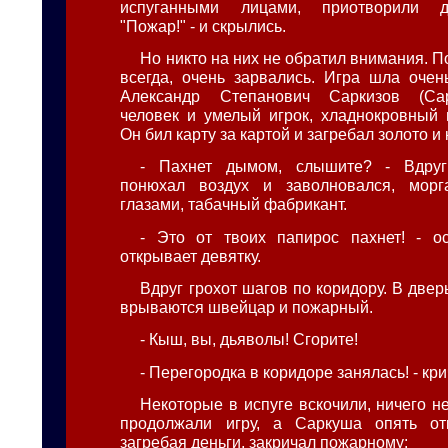
испуганными лицами, приотворили дв
"Пожар!" - и скрылись.
Но никто на них не обратил внимания. По
всегда, очень зарвались. Игра шла очен
Александр Степанович Саркизов (Сар
человек и умелый игрок, хладнокровный 
Он бил карту за картой и загребал золото и 
- Пахнет дымом, слышите? - Вдруг
понюхал воздух и заволновался, мор
глазами, табачный фабрикант.
- Это от твоих папирос пахнет! - о
открывает девятку.
Вдруг грохот шагов по коридору. В две
врываются швейцар и пожарный.
- Кыш, вы, дьяволы! Сгорите!
- Перегородка в коридоре занялась! - кр
Некоторые в испуге вскочили, ничего н
продолжали игру, а Саркуша опять от
загребая деньги, закричал пожарному: