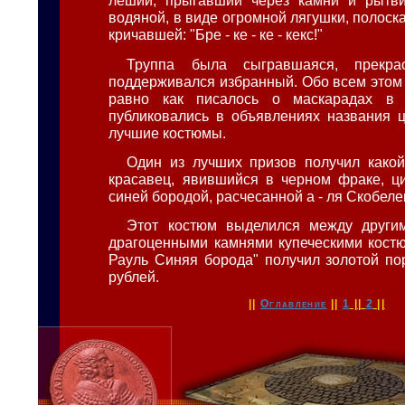
леший, прыгавший через камни и рытв
водяной, в виде огромной лягушки, полоск
кричавшей: "Бре - ке - ке - кекс!"
Труппа была сыгравшаяся, прекрас
поддерживался избранный. Обо всем этом 
равно как писалось о маскарадах в 
публиковались в объявлениях названия 
лучшие костюмы.
Один из лучших призов получил какой
красавец, явившийся в черном фраке, ци
синей бородой, расчесанной а - ля Скобеле
Этот костюм выделился между други
драгоценными камнями купеческими костю
Рауль Синяя борода" получил золотой пор
рублей.
||
Оглавление
||
1
||
2
||