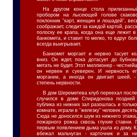
На другом конце стола прилизанны
пробором на лысеющей голове скаково
поклонник "карт, женщин и лошадей", вес
соображает, следит за каждой картой, рас
полоску ее крапа, когда она еще лежит в
банкомета, и ставит то мелко, то вдруг бо
всегда выигрывает.
Банкомет моргает и нервно тасует ко
вниз. Он ждет, пока дотасует до бубнов
метать не будет. Этот миллионер - честнейш
он нервен и суеверен. И нервность е
моргании, а иногда он двигает шеей, -
степень нервности.
В дом Шереметева клуб переехал после
случился в доме Спиридонова поздней 
публика из нижних зал разошлась и только
комнате, играли в "железку" человек десять
Сюда не доносился шум из нижнего этажа
пожарного рожка сквозь глухие ставни. 
первым появлением дыма ушла из дому. К
вбежал мальчуган - карточник и за н