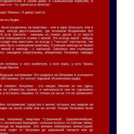
поздравителей в своем доме, в Свиньинском переулке, в
ал что - то, трепетал и лепетал:
Федот Иваныч. И давал триста.
ни его будки.
 были разделены на квартиры - или в одну большую, или в
ами, иногда двухэтажными, где ночевали бездомники без
 В углу комнаты - каморка из тонких досок, а то просто
орой помещаются хозяин с женой. Это всегда какой - нибудь
 солдат или крестьян, но всегда с "чистым" паспортом, так
право быть съемщиком квартиры. Съемщик никогда не бывал
с женой и никогда - с законной. Законных жен съемщики
есь заводили сожительниц, аборигенок Хитровки, нередко
я публика: у кого грабители, у кого воры, у кого "рвань
нищая братия.
 будущие каторжники. Кто родился на Хитровке и ухитрился
 обстановки, тот кончит тюрьмой. Исключения редки.
й элемент Хитровки - это нищие. Многие из них здесь
ли по убожеству своему и никчемности они не сделались
ак и остались нищими, то теперь уж ни на что не променяют
айно потерявшие средства к жизни, которых мы видели на
 едва на кусок хлеба или на ночлег. Нищие Хитровки были
а, например, квартира "странников". Здоровеннейшие,
ы с косматыми бородами; сальные волосы по плечам лежат,
икогда не видывали. Это монахи небывалых монастырей,
свой ходят от Хитровки до церковной паперти или до
ратно.