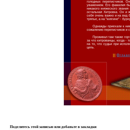
голодных переписчиков. Он
уважением. Его фамилия бы
никакого княжеского звания 
остальная Хитровка. Он и 
себя очень важно и на вид 
тряпье, а на "княгине" - бу
Однажды приехали к ним 
сожалению переписчиков и с
Проживал там также гор
за что хитрованцы, когда - 
на то, что судьи при испо
цепь.
||
Оглавл
Поделитесь этой записью или добавьте в закладки