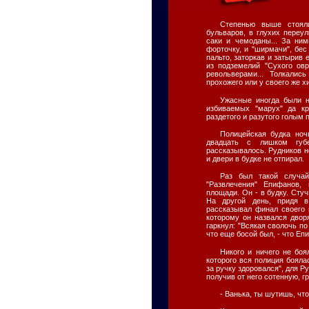
Степенью выше стояли
бульваров, в глухих переу
саки и чемоданы... За ним
форточку, и "ширмачи", бе
пальто, заторкав и затырив 
из подземелий "Сухого ов
револьверами... Толкалис
прохожего или у своего же х
Ужасные иногда были н
избиваемых "марух" да кр
раздетого и разутого голым п
Полицейская будка ноч
двадцать с лишком губе
рассказывалось. Рудников 
и двери в будке не отпирал.
Раз был такой случай
"Развлечения" Епифанов,
площади. Он - в будку. Стуч
На другой день, придя в
рассказывал финал своего 
которому он назвался двор
гаркнул: "Всякая сволочь по
что еще босой был, - что Епи
Никого и ничего не бо
которого вся полиция бояла
за ручку здоровался", для Р
получив от него сотенную, г
- Ванька, ты шутишь, что