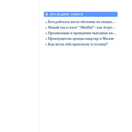
ПОСЛЕДНИЕ ЗАПИСИ
» Кем работать после обучения по специальности «Логистика»
» Новый год в стиле "Mindful": как встретить праздник, оставшись в сознании
» Организация и проведение выездных квизов
» Преимущества аренды квартир в Москве
» Как вести себя приезжему в столице?