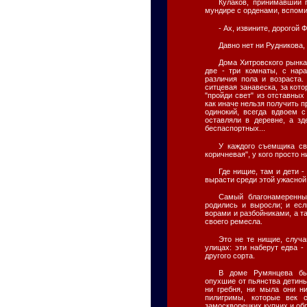
Кулаков, принимавший 
мундире с орденами, вспомин
- Ах, извините, дорогой 
Давно нет ни Рудникова, 
Дома Хитровского рынка
две - три комнаты, с нар
различия пола и возраста.
ситцевая занавеска, за кот
"пройди свет" из отставных
как иначе нельзя получить 
одинокий, всегда вдвоем 
оставляли в деревне, а зд
беспаспортных...
У каждого съемщика сво
коричневая", у кого просто 
Где нищие, там и дети -
вырасти среди этой ужасной
Самый благонамеренны
родились и выросли; и ес
ворами и разбойниками, а т
своего ремесла.
Это не те нищие, случ
улицах: эти наберут едва -
другого сорта.
В доме Румянцева был
опухшие от пьянства детин
ни гребня, ни мыла они н
пилигримы, которые век 
замоскворецких купчих и об