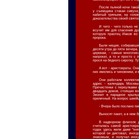
После пьяной ночи такой
у съемщика стакан сивухи,
набитый тряпьем, на голов
доказательства своей святос
И чего - чего только не
всучит им для спасения душ
которую праотец Иаков во
пророка.
Были нищие, собиравшие
десяти утра до пяти вечера.
церквам, - самые многочис
напрокат, а то и просто с 
прося на бедного сиротку. Т
А вот - аристократы. Он
них имелись и чиновники, и 
Они работали коллекти
адрес - календарь Москвы
Пречистенки с переулками и
двадцать домов, стоящих вн
Звонит в парадное крыльц
приличный. На вопрос швейц
- Вчера было послано пис
Выносят пакет, а в нем 
В надворном флигеле 
считалась самой аристокра
годах здесь жили даже "кня
которой он диктовал, иног
знакомым, и получал иног