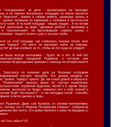
 "поездошники", их дело - выхватывать на проездах
лках и на темных вокзальных площадях из верха пролетки
и "фортачи", ловкие и гибкие ребята, умеющие лазить в
с - шумно лазившие по карманам у человека в застегнутом
его в толпе. И по всей площади - нищие, нищие... А по ночам
рага" выползали на фарт "деловые ребята" с фомками и
ь и "портяночники", не брезговавшие сорвать шапку с
итрована - нищего отнять суму с куском хлеба.
очи на этой площади, где сливались пьяные песни, визг
ики "караул". Но никто не рисковал пойти на помощь:
устят да еще изобьют за то, чтобы не лез куда не следует.
ью была всегда молчалива - будто ее и нет. В ней лет
рнаторствовал городовой Рудников, о котором уже
ночными бездоходными криками о помощи не интересовался
. Запутался по пьяному делу на Хитровке сотрудник
 вздумавший изучать трущобы. Его донага раздели на
ит, гремит, "караул" кричит. Да так голый домой и вернулся.
 "Развлечение" просить аванс по случаю ограбления,
путешествия: огромный будочник, босой и в одном белье,
янином, выскочил из будки, повернул его к себе спиной и
 ночам будет беспокоить!" - и так наподдал ногой - спасибо,
фанов отлетел далеко в лужу...
ялся Рудников. Даже сам Кулаков, со своими миллионами,
сь, потому что "с Иваном Петровичем генерал - губернатор
удникова был ничто. Он прямо являлся к нему на праздник и,
ремел:
 ли? Аль забыл? А?..