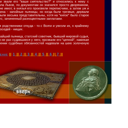
и звали его "ваше сиятельство?" и относились к нему с
ла Львов, по документам он значился просто дворянином,
не имел; в князья его произвели переписчики, а затем уж и
жена - запойные пьяницы, но когда были трезвые, держали
были весьма представительны, хотя на "князе" было старое
рнус, зачиненный разноцветными заплатами.
родственники откуда - то с Волги и увезли их, к крайнему
оседей - нищих.
чайший пьяница, статский советник, бывший мировой судья,
то не раз судившиеся у него, прозвали его "цепной", намекая
лнении судебных обязанностей надевали на шею золоченую
ение
||
1
||
2
||
3
||
4
||
5
||
6
||
7
||