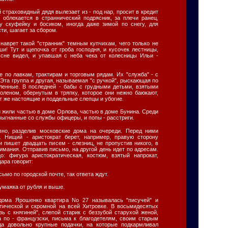
 страховидный дядя вылезает из - под нар, просит в кредит
 облекается в страннический подрясник, за плечи ранец,
у скуфейку и босиком, иногда даже зимой по снегу, для
ти, шагает за сбором.
 наврет такой "странник" темным купчихам, чего только не
и! Тут и щепочка от гроба господня, и кусочек лестницы,
 сне видел, и упавшая с неба чека от колесницы Ильи -
 по лавкам, трактирам и торговым рядам. Их "служба" - с
 Эта группа и другая, называемая "с ручкой", рыскающая по
ленные. В последней - бабы с грудными детьми, взятыми
поленом, обернутым в тряпку, которое они нежно баюкают,
ут же настоящие и поддельные слепцы и убогие.
и жили частью в доме Орлова, частью в доме Бунина. Среди
выгнанные со службы офицеры, и попы - расстриги.
вно, разделив московские дома на очереди. Перед ними
. Нищий - аристократ берет, например, правую сторону
 пишет двадцать писем - слезниц, не пропустив никого, в
имания. Отправив письмо, на другой день идет по адресам.
о: фигура аристократическая, костюм, взятый напрокат,
ара говорит:
ьмо по городской почте, так ответа ждут.
бумажка от рубля и выше.
дома Ярошенко квартира No 27 называлась "писучей" и
тической и скромной на всей Хитровке. В восьмидесятых
зь с княгиней", слепой старик с беззубой старухой женой,
да по - французски, письма к благодетелям, своим старым
да довольно крупные подачки, на которые подкармливал