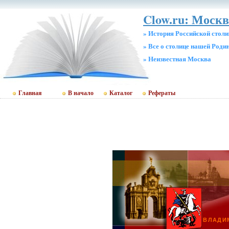
Clow.ru: Москв
» История Российской стол
» Все о столице нашей Роди
» Неизвестная Москва
Главная
В начало
Каталог
Рефераты
ВЛАДИ