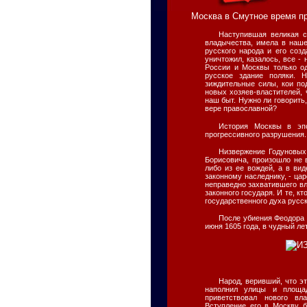
Москва в Смутное время п
Наступившая великая с
владычества, имела в наше
русского народа и его со
уничтожил, казалось, все - 
России и Москвы только од
русское здание поляки.
зиждительные силы, кои по
новых хозяев-властителей, 
наш быт. Нужно ли говорить
вере православной?
История Москвы в эп
прогрессивного разрушения.
Низвержение Годуновых
Борисовича, произошло не 
либо из ее вождей, а в ви
законному наследнику, - ца
неправедно захватившего в
законного государя. И те, к
государственного духа русс
После убиения Феодора 
июня 1605 года, в чудный л
Народ, веривший, что э
наполнил улицы и площа
приветствовал нового вл
Вступление его в Москву 