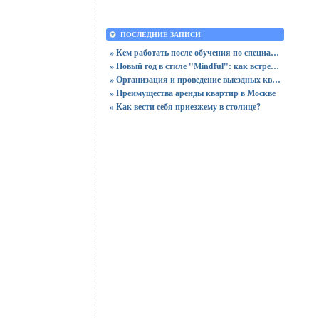
ПОСЛЕДНИЕ ЗАПИСИ
» Кем работать после обучения по специальности «Логистика»
» Новый год в стиле "Mindful": как встретить праздник, оставшись в сознании
» Организация и проведение выездных квизов
» Преимущества аренды квартир в Москве
» Как вести себя приезжему в столице?