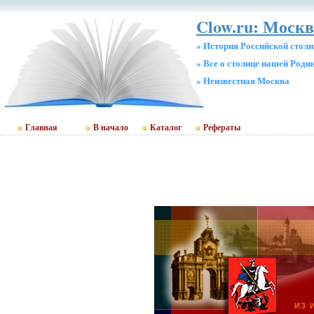
Clow.ru: Москв
» История Российской стол
» Все о столице нашей Роди
» Неизвестная Москва
Главная
В начало
Каталог
Рефераты
ИЗ 