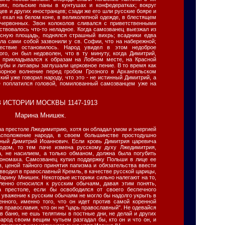
ях, польские паны в кунтушах и конфедератках; вокруг
ев и других иностранцев; сзади же его шли русские бояре и
 ехал на белом коне, в великолепной одежде, в блестящем
 червонных. Звон колоколов сливался с приветственными
ствовалось что-то неладное. Когда самозванец выезжал из
асную площадь, поднялся страшный вихрь; всадники едва
ла сами собой зазвонили у св. Софии, что на набережной;
ествие остановилось. Народ увидел в этом недоброе
ого, он был недоволен, что в ту минуту, когда Димитрий,
, прикладывался к образам на Лобном месте, на Красной
убы и литавры заглушали церковное пение. В то время как
ворное волнение перед гробом Грозного в Архангельском
кий уже говорил народу, что это - не истинный Димитрий, а
е поплатился головой, помилованный самозванцем уже на
Марина Мнишек.
на престоле Лжедимитрию, хотя он обладал умом и энергией
асположение народа, в своем большинстве простодушно
нный Димитрий Иоаннович. Если кровь Димитрия царевича
родом, то тем паче измена русскому духу Лжедимитрия,
а, не насилием, а только обманом, должна была погубить
Мономаха. Самозванец купил поддержку Польши в лице ее
в, ценой тайного принятия папизма и обязательства ввести
н вводил в православный Кремль, в качестве русской царицы,
Марину Мнишек. Некоторые историки сильно налегают на то,
ленно относился к русским обычаям, давая этим понять,
 престоле, если бы освободился от своего беспечного
 уважение к русским обычаям не могло бы надолго укрыть в
нного, именно того, что он идет против самой коренной
в православия, что он не "царь православный". Не одевайся
 в баню, не ешь телятины в постные дни, не делай и других
арод своим вещим чутьем разгадал бы, кто он и что он, и