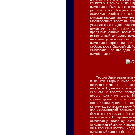
крылатых шлемах и панцир
самозванца было много немц
русские полки. Лжедимитрий
ожерелье ценой в 150 000
кликами народа; но уже чув
Москворецких ворот на Кр
усидели на лошадях; колоко
покрытое тучами пыли ш
предзнаменование. Кроме т
встреченный духовенством
площади гремела музыка: тр
самозванец проявлял прит
соборе, князь Василий Шуйс
самозванец, за что едва н
самой плахе.
Трудно было держаться 
и на его стороне было р
верившего, что он - подли
погубила Годунова с его 
севшего на престол, правд
нового похитителя шапки 
короля, духовенства и пано
его в России. Кроме того, о
католичку, польскую панну 
что Лжедимитрий легкомыс
будто он удержался бы на
легкомыслия. Но притворное
самозванце более существе
основы нашей жизни, - проти
он в польский костюм, ходи
нарушений нашего быта, - н