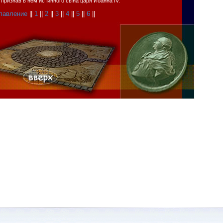
 признав в нем истинного сына царя Иоанна IV.
лавление
||
1
||
2
||
3
||
4
||
5
||
6
||