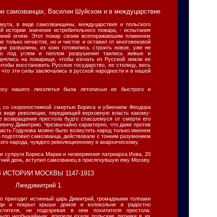
ри самозванцах, Василии Шуйском и в междуцарствие
мута, в виде самозванщины, междуцарствия и польского
й истории значение истребительного пожара, - испытания
зданий огнем. Этот пожар своим всепоражаюшим пламенем
не только нечистое, но и чистое и оставил от многовековой
ни развалины, из коих готовились строить новое, уже не
 Но под углем и пеплом разрушения таились живые и
днялись на пожарище, чтобы изгнать из Русской земли ее
чтобы восстановить Русское государство, ее столицу, весь
, что эти силы заключались в русской народности и в нашей
оху нашего лихолетья была летописью ее быстрого и
, со скоропостижной смертью Бориса и убиением Феодора
в виде революции, передающей верховную власть какому-
де возвращения престола будто спасшемуся от смерти его
ревичу Димитрию. Чрезвычайно характерно, что даже против
ласть Годунова можно было возмутить народ только именем
то подготовил самозванца, действовали с тонким разумением
кого народа, чуждого революционному и анархическому.
и супруги Бориса Марии и низвержения патриарха Иова, 20
етний день, вступил самозванец в присягнувшую ему Москву.
Лжедимитрий 1.
то приходит истинный царь Димитрий, громадными толпами
ди и покрыл крыши домов и колокольни и радостно
астителя, не подозревая в нем похитителя престола.
было необычайным: впереди ехали польские латники в их