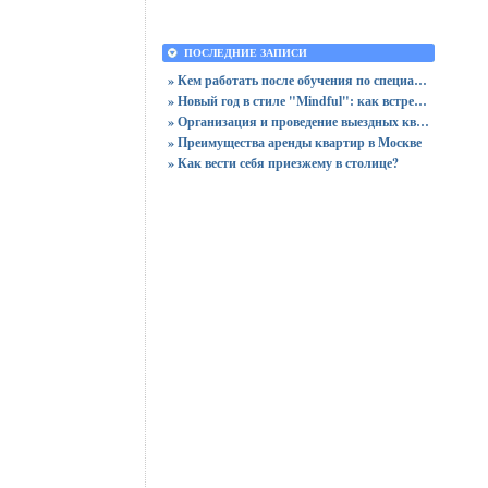
ПОСЛЕДНИЕ ЗАПИСИ
» Кем работать после обучения по специальности «Логистика»
» Новый год в стиле "Mindful": как встретить праздник, оставшись в сознании
» Организация и проведение выездных квизов
» Преимущества аренды квартир в Москве
» Как вести себя приезжему в столице?