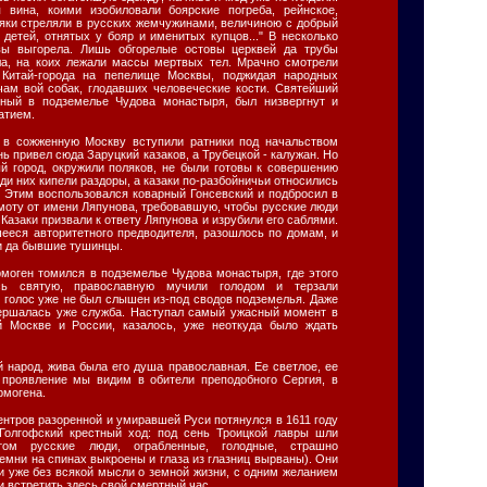
 вина, коими изобиловали боярские погреба, рейнское,
ляки стреляли в русских жемчужинами, величиною с добрый
 детей, отнятых у бояр и именитых купцов..." В несколько
вы выгорела. Лишь обгорелые остовы церквей да трубы
ла, на коих лежали массы мертвых тел. Мрачно смотрели
 Китай-города на пепелище Москвы, поджидая народных
чам вой собак, глодавших человеческие кости. Святейший
нный в подземелье Чудова монастыря, был низвергнут и
атием.
 в сожженную Москву вступили ратники под начальством
ь привел сюда Заруцкий казаков, а Трубецкой - калужан. Но
ый город, окружили поляков, не были готовы к совершению
еди них кипели раздоры, а казаки по-разбойничьи относились
. Этим воспользовался коварный Гонсевский и подбросил в
моту от имени Ляпунова, требовавшую, чтобы русские люди
. Казаки призвали к ответу Ляпунова и изрубили его саблями.
ееся авторитетного предводителя, разошлось по домам, и
и да бывшие тушинцы.
моген томился в подземелье Чудова монастыря, где этого
сь святую, православную мучили голодом и терзали
 голос уже не был слышен из-под сводов подземелья. Даже
вершалась уже служба. Наступал самый ужасный момент в
й Москве и России, казалось, уже неоткуда было ждать
 народ, жива была его душа православная. Ее светлое, ее
 проявление мы видим в обители преподобного Сергия, в
рмогена.
ентров разоренной и умиравшей Руси потянулся в 1611 году
 Голгофский крестный ход: под сень Троицкой лавры шли
ом русские люди, ограбленные, голодные, страшно
емни на спинах выкроены и глаза из глазниц вырваны). Они
и уже без всякой мысли о земной жизни, с одним желанием
и встретить здесь свой смертный час.