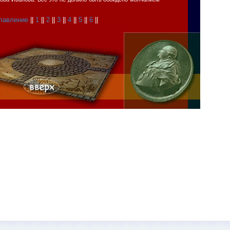
лавление
||
1
||
2
||
3
||
4
||
5
||
6
||