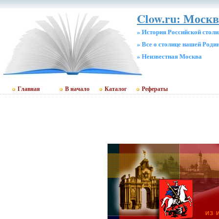
Clow.ru: Москв
» История Российской стол
» Все о столице нашей Роди
» Неизвестная Москва
Главная
В начало
Каталог
Рефераты
ИЗ 