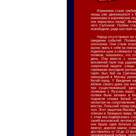
Изменники стали требов
назад уже двинувшееся к 
изменники и королевские лю
они вернулись назад". Вел
него Салтыков. Поляки ста
освободили, ради шествия на
Народ отсутствовал на 
ожидании событий. Поляки
ополчения. Они стали втас
рынок звать к себе на помо
поднялся шум и сбежался г
поляков, показалось, что э
день. Они вместе с поля
москвичей пали под ударам
энергичной защите: улицы
горожанам выходили ратные
горяч был бой на Сретенк
пришедший в Москву ранее 
Китай-город. У Введения н
вблизи своего дома (на ме
при существовавшей здес
поляками у Яузских ворот
поляки были загнаны в Ки
подожгли сперва Белый го
несмотря на сопротивление 
местах. Польский отряд сре
тыл. Этот защитник Москвы 
отвезен в Троицкую лавру. 
с этим она подвергалась стр
своей московской летописи Б
они брали одне богатыя од
жемчуг, дорогие камни; сни
доставалось от 10 до 12 фун
окровавленной рубахи, тепе