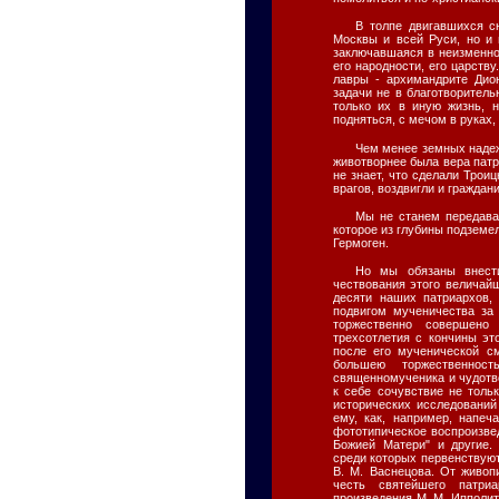
В толпе двигавшихся с
Москвы и всей Руси, но и 
заключавшаяся в неизменно
его народности, его царству
лавры - архимандрите Дио
задачи не в благотворител
только их в иную жизнь, 
подняться, с мечом в руках,
Чем менее земных надеж
животворнее была вера патр
не знает, что сделали Трои
врагов, воздвигли и граждан
Мы не станем передава
которое из глубины подзем
Гермоген.
Но мы обязаны внест
чествования этого величай
десяти наших патриархов,
подвигом мученичества за
торжественно совершено 
трехсотлетия с кончины эт
после его мученической с
большею торжественнос
священномученика и чудотво
к себе сочувствие не толь
исторических исследований
ему, как, например, напеч
фототипическое воспроизве
Божией Матери" и другие.
среди которых первенствую
В. М. Васнецова. От живоп
честь святейшего патри
произведения М. М. Ипполи