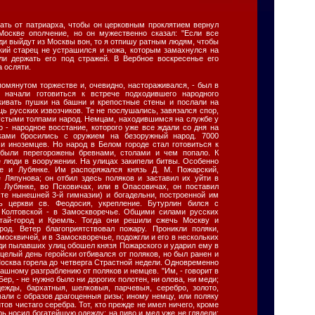
ать от патриарха, чтобы он церковным проклятием вернул
Москве ополчение, но он мужественно сказал: "Если все
ди выйдут из Москвы вон, то я отпишу ратным людям, чтобы
икий старец не устрашился и ножа, которым замахнулся на
ли держать его под стражей. В Вербное воскресенье его
 осляти.
помянутом торжестве и, очевидно, настораживался, - был в
 начали готовиться к встрече подходившего народного
кивать пушки на башни и крепостные стены и послали на
щь русских извозчиков. Те не послушались, завязался спор,
устыми толпами народ. Немцам, находившимся на службе у
то - народное восстание, которого уже все ждали со дня на
ками бросились с оружием на безоружный народ. 7000
и иноземцев. Но народ в Белом городе стал готовиться к
 были перегорожены бревнами, столами и чем попало. К
 люди в вооружении. На улицах закипели битвы. Особенно
е и Лубянке. Им распоряжался князь Д. М. Пожарский,
Ляпунова; он отбил здесь поляков и заставил их уйти в
а Лубянке, во Псковичах, или в Опасовичах, он поставил
сте нынешней 3-й гимназии) и богадельни, построенной им
ь церкви св. Феодосия, укрепление. Бутурлин бился с
, Колтовской - в Замоскворечье. Общими силами русских
тай-город и Кремль. Тогда они решили сжечь Москву и
род. Ветер благоприятствовал пожару. Проникли поляки,
москвичей, и в Замоскворечье, подожгли и его в нескольких
ди пылавших улиц обошел князя Пожарского и ударил ему в
целый день геройски отбивался от поляков, но был ранен и
Москва горела до четверга Страстной недели. Одновременно
ашному разграблению от поляков и немцев. "Им, - говорит в
ер, - не нужно было ни дорогих полотен, ни олова, ни меди;
ежды, бархатныя, шелковыя, парчевыя, серебро, золото,
мали с образов драгоценныя ризы; иному немцу, или поляку
тов чистаго серебра. Тот, кто прежде не имел ничего, кроме
рь носил богатейшую одежду; на пиво и мед уже не глядели: