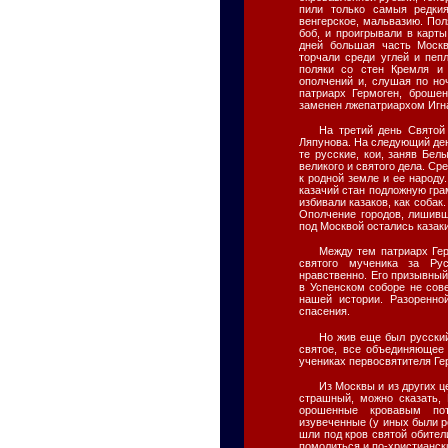
пили только самыя редкия
венгерское, мальвазию. По
боб, и проигрывали в карты
дней большая часть Моск
торчали среди углей и пеп
поляки со стен Кремля и
ополчений и, слушая по но
патриарх Гермоген, броше
заменен лжепатриархом Игн
На третий день Святой
Ляпунова. На следующий ден
те русские, кои, заняв Бел
великого и святого дела. Ср
к родной земле и ее народу
казачий стан подложную гра
избивали казаков, как собак
Ополчение городов, лишивш
под Москвой остались казак
Между тем патриарх Гер
святого мученика за Ру
нравственно. Его призывный
в Успенском соборе не со
нашей истории. Разоренно
спасения.
Но жив еще был русский
святое, все объединяющее
учениках первосвятителя Ге
Из Москвы и из других ц
страшный, можно сказать,
орошенные кровавым пот
изувеченные (у иных были р
шли под кров святой обител
помолиться и по-христианск