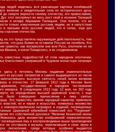
юда людей виделась вся ужасающая картина погибавшей
все величие и зиждительная сила ее исторического духа,
й до смерти верности своему отечеству, его православию,
. Дух этот воспрянул во весь рост свой в игумене Троицкой
нисии и келаре Авраамии Палицыне. Они поняли, что их
ьности только измученным русским людям, не в напутствии
но в призыве всех русских людей, кто в силах, еще раз
 на спасение отечества.
д на это представляла окружающая действительность, тем
иотов, что рука Божия не оставила Россию на погибель. Кто
цкие грамоты, как воскресили они всю Русь, ополчили ее на
ина Минина, и князя Пожарского, и их сподвижников.
ть известных подробностей об этом народном ополчении,
елья благословил умиравший в Чудовом монастыре патриарх
и здесь в летопись Москвы недавние знаменательные
шего из русских патриотов и самого выдающегося из числа
 запечатлевшего высокую святость своей жизни великим
 веру и отечество. 17 февраля 1912 года в Москве было
церковное, государственное и народное чествование
ого иерарха. В следующем 1913 году 12 мая, на 302 году
мерти, по определению высшей церковной власти, с еще
тью было совершено причисление к лику святых
рца. Это торжество, приняв народный характер, привлекло
ко властей, но и науки и искусства: появилось множество
 о новопрославленном патриархе и изданий, посвященных
атанные Церковной юбилейной комиссией его "Творения",
дение его собственной рукописи "Явление Казанской иконы
 Живопись дала множество изображений первосвятителя,
т посвященные ему и воспроизводимые выше произведения
иси не отставала и музыка, перелагавшая в свои звуки в
арха песнопения, среди которых особенно выдаются
това-Иванова. Все это не должно быть обойдено молчанием