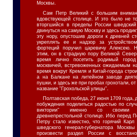
Москвы.
Сам Петр Великий с большим вниман
вдовствующей столице. И это было не тол
вторгшийся в пределы России шведский
двинуться на самую Москву и здесь продик
эту нору, опустошив дороги к древней ст
укреплять ее и надзор за устройством
фортеций поручил царевичу Алексею. Н
этим, он в страдную пору Великой Севе
время лично посетить родимый город
москвичей, встревоженных ожидаемым на
время вокруг Кремля и Китай-города стро
а на Балкане на литейном заводе деяте
пушки, и здесь же при пробах грохотали, от
название "Грохольской улицы".
Полтавская победа, 27 июня 1709 года,
побуждения поделиться радостью по случ
виктории" именно со своими 
древнепрестольной столице. Ибо перед П
Петру стало известно, что горячий Карл 
шведского генерал-губернатора Москвы
произвести раздел России с восстан