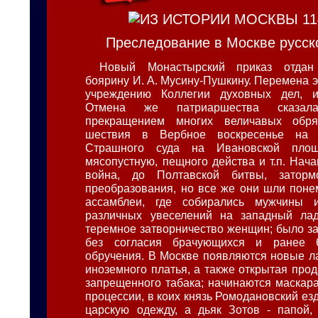
Преследование в Москве русск
Новый Монастырский приказ отдан
боярину И. А. Мусину-Пушкину. Перемена э
учреждению Коллегии духовных дел, 
Отмена же патриаршества сказа
прекращением многих величавых обря
шествия в Вербное воскресенье на о
Страшного суда на Ивановской пло
мясопустную, пещного действа и т.п. Нач
война, до Полтавской битвы, заторм
преобразования, но все же они шли поне
ассамблеи, где собирались мужчины
различных увеселений на западный лад
теремное затворничество женщин; было з
без согласия брачующихся и ранее 
обручения. В Москве появляются новые л
иноземного платья, а также открытая про
запрещенного табака; начинаются маскар
процессии, в коих князь Ромодановский ез
царскую одежду, а дьяк Зотов - папой,