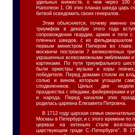
удельных княжеств, о чем через 100 
Наполеон 1. Об этих планах шведа царь с
битвой осведомить своих генералов.
Этим объясняется, почему именно 
триумфом в декабре этого года всту
сопровождении гвардии, армии и пяти с
пленных шведов, с их фельдмаршалом
первым министром Пипером во главе.
москвичи построили 7 великолепных три
украшенных всевозможными эмблемами и 
картинами. По пути триумфального шест
были оркестры музыки и хоры певчих
победителя. Перед домами стояли их вла
солью и вином, которым угощали сам
сподвижников. Целых две недели
празднества с обедами, фейерверками и у
и народа. Перед началом этих празд
родилась царевна Елизавета Петровна.
В 1712 году царская семья окончательн
Москвы в Петербург, и с этого времени по п
церквах на ектеньях стали возглаш
царствующем граде С.-Петербурге". В 1