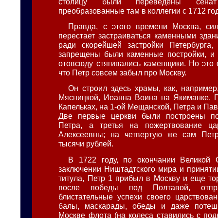
столицу были переведены сена
преобразованные там в коллегии с 1712 го
Правда, с этого времени Москва, си
перестает застраиваться каменными здани
ради скорейшей застройки Петербурга,
запрещены были каменные постройки, и 
отовсюду стягивались каменщики. Но это 
что Петр совсем забыл про Москву.
Он строил здесь храмы, как, например
Мясницкой, Иоанна Воина на Якиманке, 
Капельках, на 1-ой Мещанской, Петра и Па
Две первые церкви были построены п
Петра, а третья на пожертвование ц
Алексеевны; на четвертую же сам Пет
тысячи рублей.
В 1722 году, по окончании Великой 
заключении Ништадтского мира и приняти
титула, Петр 1 прибыл в Москву и еще то
после победы под Полтавой, отпра
блистательные успехи своего царствован
балы, маскарады, обеды и даже потеш
Москве флота (на колеса ставились с по