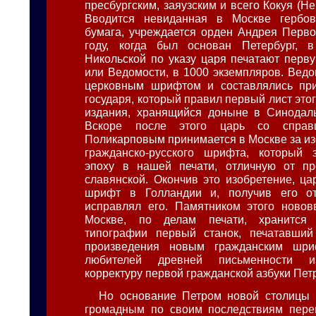
пресбургским, заяузским и всего Кокуя (Н
Вводится невиданная в Москве гербо
бумага, учреждается орден Андрея Перво
году, когда был основан Петербург, 
Никольской по указу царя печатают перву
или Ведомости, в 1000 экземпляров. Ведо
церковным шрифтом и составлялись при
государя, который правил первый лист это
издания, хранящийся доныне в Синодаль
Вскоре после этого царь со справ
Поликарповым принимается в Москве за из
гражданско-русского шрифта, который 
эпоху в нашей печати, отличную от пр
славянской. Окончив это изобретение, ца
шрифт в Голландии и, получив его от
исправлял его. Памятником этого новов
Москве, по делам печати, хранится
типографии первый станок, печатавший
произведения новым гражданским шри
любителей древней письменности изд
корректуру первой гражданской азбуки Пет
Но основание Петром новой столицы 
громадным по своим последствиям пере