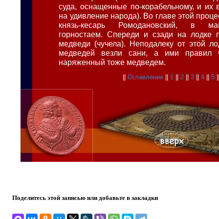
суда, оснащенные по-корабельному, и их 
на удивление народа). Во главе этой проце
князь-кесарь Ромодановский, в ма
горностаем. Спереди и сзади на лодке 
медведи (чучела). Неподалеку от этой л
медведей везли сани, а ими правил ч
наряженный тоже медведем.
||
Оглавление
||
1
||
2
||
3
||
4
||
5
|
Поделитесь этой записью или добавьте в закладки