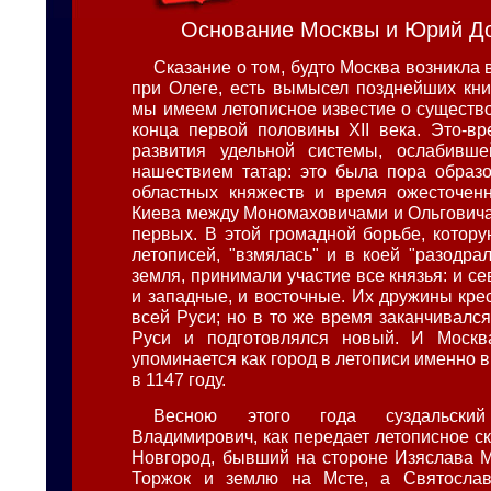
Основание Москвы и Юрий Д
Сказание о том, будто Москва возникла в
при Олеге, есть вымысел позднейших кн
мы имеем летописное известие о существ
конца первой половины XII века. Это-в
развития удельной системы, ослабивш
нашествием татар: это была пора образ
областных княжеств и время ожесточенн
Киева между Мономаховичами и Ольговича
первых. В этой громадной борьбе, котор
летописей, "взмялась" и в коей "разодра
земля, принимали участие все князья: и с
и западные, и восточные. Их дружины кре
всей Руси; но в то же время заканчивалс
Руси и подготовлялся новый. И Моск
упоминается как город в летописи именно в 
в 1147 году.
Весною этого года суздальск
Владимирович, как передает летописное с
Новгород, бывший на стороне Изяслава М
Торжок и землю на Мсте, а Святослав