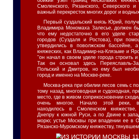
Смоленского, Рязанского, Северского и
важный перекресток многих дорог и водных
Первый суздальский князь Юрий, получи
Владимира Мономаха Залесье, должен бы
что ему недостаточно в его уделе стар
городов (Суздаля и Ростова), при помо
утвердились в поволжском бассейне, 
княжеских, как Владимир-на-Клязьме и Яр
"он начал в своем уделе города строить и
Так он основал здесь Переяславль-За
Польский и Дмитров, но ему был необ
город и именно на Москве-реке.
Москва-река при обилии лесов семь с п
тому назад, многоводная и судоходная, п
место, где в живом соприкосновении сходи
очень многое. Начало этой реки, 
находилось в Смоленском княжестве,
Днепру к южной Руси, а по Двине к запа
морю; устье Москвы при впадении ее в 
Рязанско-Муромскому княжеству, тянувшему