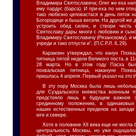
Владимира Святославича; Олег же еха нап
ему пардус (барса). И при-еха по нем оте
тако любезно целовастася в день пяток н
Богородице и быша весели. На другой же 
устроить обед силен, и створи честь
Святославу дары многи с любовию и сыно
Владимиру Святославичу (Рязанскому), и 
учреди и тако отпусти и". (П.С.Р.Л. II, 29).
Карамзин утверждал, что канун Похв
пятница пятой недели Великого поста, в 11
28 марта. Но в этом году Пасха бы
похвальская пятница, накануне Похв
пришлась 4 апреля. Первый указал на это И
В эту пору Москва была лишь неболь
для Суздальского княжества военным пу
предстояло лишь в будущем важное з
срединному положению, в одинаковых
наших естественных пределов на западе 
юге и севере.
Хотя в половине XII века еще не могла 
центральность Москвы, но уже ощущалос
бойкий узел границ нескольких княжест