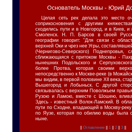
Основатель Москвы - Юрий До
Целая сеть рек делала это место о
соприкосновения с другими княжества
сходились пути и в Новгород, и в Киев, и
Смоленск. Н. П. Барсов в своей Русск
географии говорит: "Для связи с облас
верхней Оки и чрез нее Угры, составлявшей
(Чернигово-Северского) Поднепровья, с
сближающаяся с притоком Москвы - Пахр
нынешних Подольского и Серпуховског
более Протва, которая своими верхо
непосредственно к Москве-реке (в Можайск
мы видим, в первой половине XII века, ст
Вышегород и Лобыньск. С другой сторо
связывалась с верхним Поволжьем правы
Рузою и Ламою, вместе с Шошею, влива
Здесь - известный Волок-Ламский. В обл
пути по Сходне, впадающей в Москву-реку
по Яузе, которая по обилию воды была с
ныне.
||
Оглавление
||
1
||
2
||
3
||