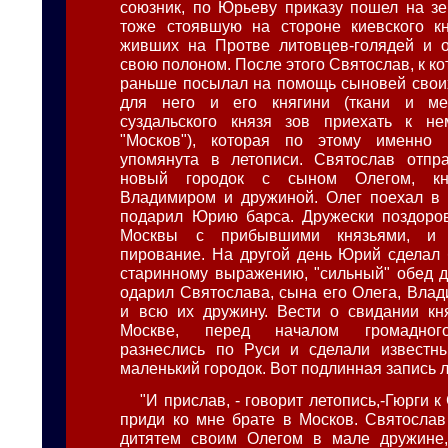
союзник, по Юрьеву приказу пошел на з
тоже стоявшую на стороне киевского кн
живших на Протве литовцев-голядей и о
свою полоном. После этого Святослав, к 
раньше посылал на помощь сыновей свои
для него и его княгини (ткани и ме
суздальского князя зов приехать к н
"Москов"), которая по этому именно
упомянута в летописи. Святослав отпр
новый городок с сыном Олегом, кн
Владимиром и дружиной. Олег поехал в 
подарил Юрию барса. Дружески поздоров
Москвы с прибывшими князьями, и 
пирование. На другой день Юрий сделал 
старинному выражению, "сильный" обед дл
одарил Святослава, сына его Олега, Влад
и всю их дружину. Вести о свидании кн
Москве, перед началом громадного
разнеслись по Руси и сделали известн
маленький городок. Вот подлинная запись 
"И прислав, - говорит летопись,-Гюрги к
приди ко мне брате в Москов. Святослав
дитятем своим Олегом в мале дружине