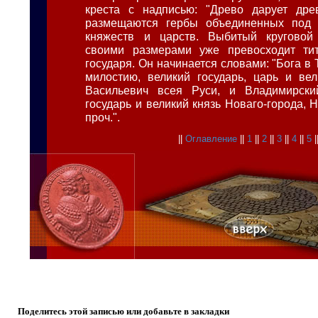
креста с надписью: "Древо дарует древ
размещаются гербы объединенных под
княжеств и царств. Выбитый круговой
своими размерами уже превосходит ти
государя. Он начинается словами: "Бога в
милостию, великий государь, царь и ве
Васильевич всея Руси, и Владимирски
государь и великий князь Новаго-города, 
проч.".
||
Оглавление
||
1
||
2
||
3
||
4
||
5
|
Поделитесь этой записью или добавьте в закладки