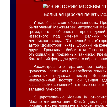
Большая царская печать Иоа
У нас была своя образованность. Пр
были ученый Максим-грек, митрополит Мак
громадного сборника произведений
известного под именем "Великих Че
летописного свода - "Степенной книги") пр
автор "Домостроя", князь Курбский, на коне
другие. Громадная библиотека Грозного
отыскивали в подземных тайниках Кремл
богатейший фонд для русского образовани
Рассмотрев это драгоценное собр
греческом, латинском и еврейском языках
сводчатых подвалах немец Ветте
неизъяснимый восторг: он увидел зд
классических сочинений, которые совсем 
западной учености.
К царствованию Иоанна IV относит
Москве книгопечатания. Юный царь еще в
Иоанну Шлитте привезти в Москву из-за 