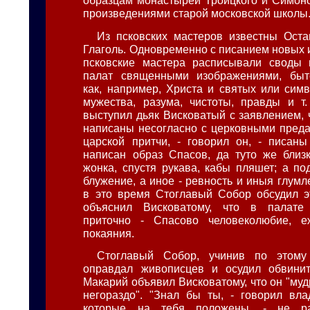
образцам монастырей Троицкого и Симон
произведениями старой московской школы
Из псковских мастеров известны Оста
Глаголь. Одновременно с писанием новых 
псковские мастера расписывали своды 
палат священными изображениями, быт
как, например, Христа и святых или симв
мужества, разума, чистоты, правды и т
выступил дьяк Висковатый с заявлением, 
написаны несогласно с церковными преда
царской притчи, - говорил он, - писан
написан образ Спасов, да туто же близ
жонка, спустя рукава, кабы пляшет; а по
блужение, а иное - ревность и иныя глум
в это время Стоглавый Собор обсудил э
объяснил Висковатому, что в палате
приточно - Спасово человеколюбие, 
покаяния.
Стоглавый Собор, учинив по этому
оправдал живописцев и осудил обвинит
Макарий объявил Висковатому, что он "муд
негораздо". "Знал бы ты, - говорил вла
которые на тебя положены, - не ра