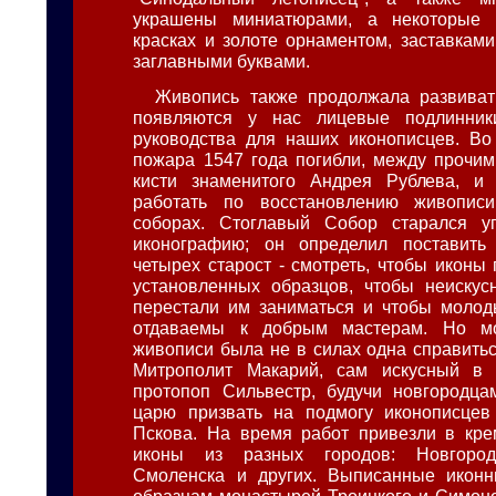
украшены миниатюрами, а некоторые 
красках и золоте орнаментом, заставкам
заглавными буквами.
Живопись также продолжала развиват
появляются у нас лицевые подлинник
руководства для наших иконописцев. Во
пожара 1547 года погибли, между прочим
кисти знаменитого Андрея Рублева, и
работать по восстановлению живопис
соборах. Стоглавый Собор старался у
иконографию; он определил поставить
четырех старост - смотреть, чтобы иконы
установленных образцов, чтобы неискус
перестали им заниматься и чтобы молод
отдаваемы к добрым мастерам. Но мо
живописи была не в силах одна справитьс
Митрополит Макарий, сам искусный в 
протопоп Сильвестр, будучи новгородца
царю призвать на подмогу иконописцев
Пскова. На время работ привезли в кре
иконы из разных городов: Новгорода
Смоленска и других. Выписанные иконн