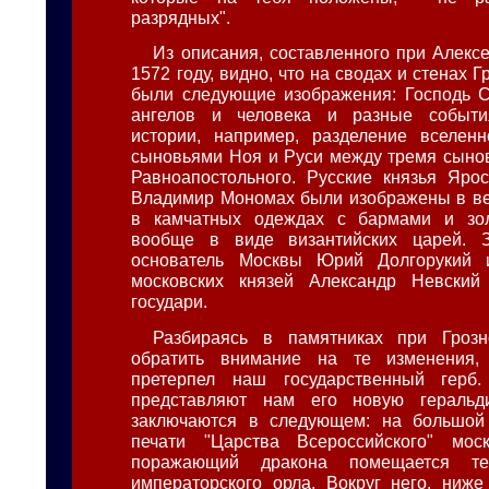
разрядных".
Из описания, составленного при Алекс
1572 году, видно, что на сводах и стенах 
были следующие изображения: Господь С
ангелов и человека и разные событи
истории, например, разделение вселен
сыновьями Ноя и Руси между тремя сыно
Равноапостольного. Русские князья Яро
Владимир Мономах были изображены в ве
в камчатных одеждах с бармами и зо
вообще в виде византийских царей. 
основатель Москвы Юрий Долгорукий 
московских князей Александр Невски
государи.
Разбираясь в памятниках при Гроз
обратить внимание на те изменения,
претерпел наш государственный герб
представляют нам его новую геральд
заключаются в следующем: на большой 
печати "Царства Всероссийского" моск
поражающий дракона помещается те
императорского орла. Вокруг него, ниже