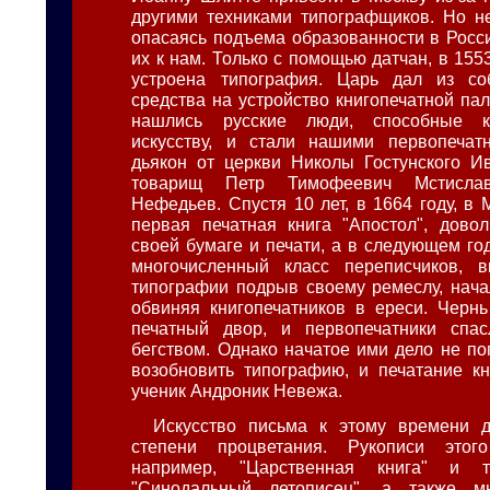
другими техниками типографщиков. Но н
опасаясь подъема образованности в Росси
их к нам. Только с помощью датчан, в 1553
устроена типография. Царь дал из со
средства на устройство книгопечатной па
нашлись русские люди, способные к
искусству, и стали нашими первопечат
дьякон от церкви Николы Гостунского И
товарищ Петр Тимофеевич Мстисл
Нефедьев. Спустя 10 лет, в 1664 году, в
первая печатная книга "Апостол", дово
своей бумаге и печати, а в следующем го
многочисленный класс переписчиков, 
типографии подрыв своему ремеслу, нача
обвиняя книгопечатников в ереси. Черн
печатный двор, и первопечатники спа
бегством. Однако начатое ими дело не по
возобновить типографию, и печатание к
ученик Андроник Невежа.
Искусство письма к этому времени д
степени процветания. Рукописи этог
например, "Царственная книга" и 
"Синодальный летописец", а также м