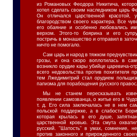
из Романовых Феодора Никитича, которог
хотел сделать своим наследником царь Ф
Он отличался царственной красотой,
благородством своего характера. Все чув
его обаяние и особенно любовались им,
верхом. Этого-то боярина и его супр
постричь в монашество и отправил в заточ
ничто не помогало.
Сам царь и народ в тяжком предчувстви
грозы, и она скоро воплотилась в сам
возникло орудие кары убийце царевича-от
всего недовольства против похитителя пр
тем Лжедимитрий стал орудием польщизн
папизма для порабощения русского правос
Мы не станем пересказывать изв
появлении самозванца, о житье его в Чуд
т. д. Его сила заключалась не в нем с
польской поддержке, а в слабости Бори
которая крылась в его душе, запятна
царственной кровью. Эта смута охвати
русский. "Шатость" в умах, сомнение, н
против законного и прирожденного своег