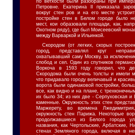
по ветхости были разобраны при импера
Петровне. Екатерина II приказала зар
вокруг стен ров и на его месте устрои
постройке стен в Белом городе было н
мест, кои образовали площади, как, нап
Охотном ряду), где был Моисеевский мона
между Варваркой и Ильинкой.
Скородом (от легких, скорых построе
город, представлял круг неправ
охватывавший саму Москву, за исключен
слобод и сел. Один из спутников германс
Воркоча в 1593 году говорил, что д
Скородома были очень толсты и имели м
что придавало городу величавый и красив
ворота были одинаковой постройки, больш
все, как видно и на плане, с трехконечн
их было 34; из них две - Серпуховская и
каменные. Окружность этих стен предста
Маржерету, во времена Лжедимитрия
окружность стен Парижа. Некоторые вор
продолжавшиеся из Белого города ул
названия, как Чертольские, Арбатские, Ни
стенах Земляного города, включая в не