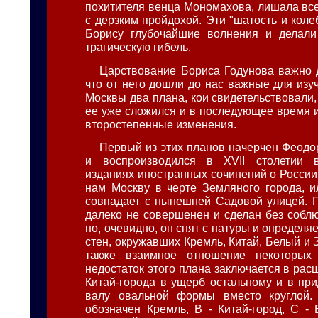
похитителя венца Мономахова, лишала все
с дерзким пройдохой. Эти "шатость и кол
Борису глубочайшие волнения и делали
трагическую гибель.
Царствование Бориса Годунова важно д
что от него дошли до нас важные для изу
Москвы два плана, кои свидетельствовали,
ее уже сложился и в последующее время 
второстепенные изменения.
Первый из этих планов начерчен Феод
и воспроизводился в XVII столетии 
изданиях иностранных сочинений о России
нам Москву в черте Земляного города, и
совпадает с нынешней Садовой улицей. П
далеко не совершенен и сделан без собл
но, очевидно, он снят с натуры и определя
стен, окружавших Кремль, Китай, Белый и 
также взаимное отношение некоторых
недостаток этого плана заключается в ра
Китай-города в ущерб остальному и в пр
валу овальной формы вместо круглой.
обозначен Кремль, В - Китай-город, С - 