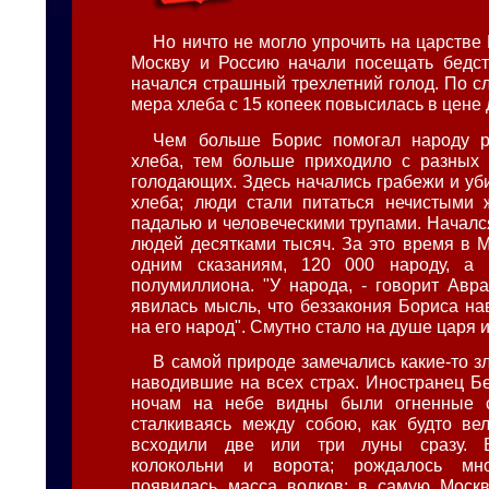
Но ничто не могло упрочить на царстве 
Москву и Россию начали посещать бедст
начался страшный трехлетний голод. По с
мера хлеба с 15 копеек повысилась в цене 
Чем больше Борис помогал народу р
хлеба, тем больше приходило с разных 
голодающих. Здесь начались грабежи и уби
хлеба; люди стали питаться нечистыми 
падалью и человеческими трупами. Началс
людей десятками тысяч. За это время в М
одним сказаниям, 120 000 народу, а
полумиллиона. "У народа, - говорит Авр
явилась мысль, что беззакония Бориса на
на его народ". Смутно стало на душе царя и
В самой природе замечались какие-то з
наводившие на всех страх. Иностранец Бе
ночам на небе видны были огненные с
сталкиваясь между собою, как будто ве
всходили две или три луны сразу. Б
колокольни и ворота; рождалось мно
появилась масса волков; в самую Москв