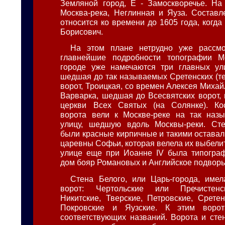
Земляной город, Е - Замоскворечье. На
Москва-река, Неглинная и Яуза. Составл
относится ко времени до 1605 года, когд
Борисович.
На этом плане нетрудно уже рассмо
главнейшие подробности топографии М
городе уже намечаются три главных ули
шедшая до так называемых Сретенских (те
ворот, Троицкая, со времен Алексея Михай
Варварка, шедшая до Всесвятских ворот, 
церкви Всех Святых (на Солянке). Ко
ворота вели к Москве-реке на так наз
улицу, шедшую вдоль Москвы-реки. Сте
были красные кирпичные и такими оставал
царевны Софьи, которая велела их выбели
улице еще при Иоанне IV была типограф
дом бояр Романовых и Английское подворь
Стена Белого, или Царь-города, име
ворот: Чертольские или Пречистенск
Никитские, Тверские, Петровские, Сретен
Покровские и Яузские. К этим воро
соответствующих названий. Ворота и сте