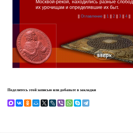
Москвой-рекой, находились разные слобо
их урочищам и определявшие их быт.
||
Оглавление
||
1
||
2
||
3
||
4
||
Поделитесь этой записью или добавьте в закладки