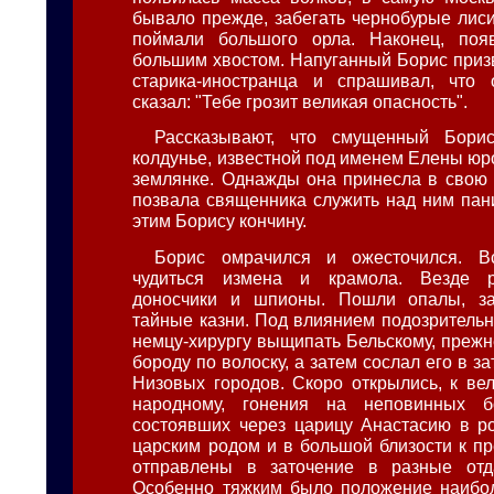
бывало прежде, забегать чернобурые лис
поймали большого орла. Наконец, поя
большим хвостом. Напуганный Борис призв
старика-иностранца и спрашивал, что 
сказал: "Тебе грозит великая опасность".
Рассказывают, что смущенный Бори
колдунье, известной под именем Елены юр
землянке. Однажды она принесла в свою
позвала священника служить над ним пан
этим Борису кончину.
Борис омрачился и ожесточился. В
чудиться измена и крамола. Везде р
доносчики и шпионы. Пошли опалы, з
тайные казни. Под влиянием подозрительн
немцу-хирургу выщипать Бельскому, прежн
бороду по волоску, а затем сослал его в за
Низовых городов. Скоро открылись, к ве
народному, гонения на неповинных б
состоявших через царицу Анастасию в р
царским родом и в большой близости к пр
отправлены в заточение в разные отд
Особенно тяжким было положение наибол