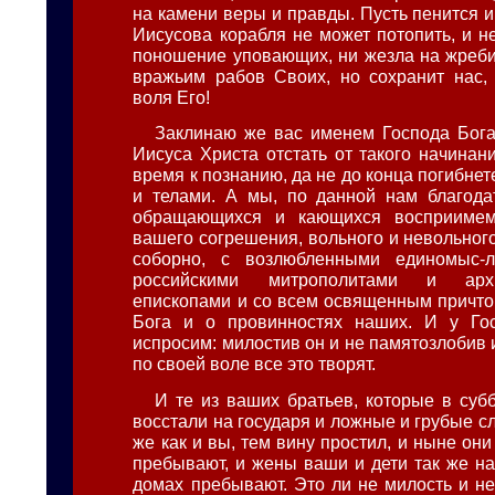
на камени веры и правды. Пусть пенится и
Иисусова корабля не может потопить, и н
поношение уповающих, ни жезла на жреби
вражьим рабов Своих, но сохранит нас, 
воля Его!
Заклинаю же вас именем Господа Бог
Иисуса Христа отстать от такого начинан
время к познанию, да не до конца погибн
и телами. А мы, по данной нам благода
обращающихся и кающихся восприиме
вашего согрешения, вольного и невольног
соборно, с возлюбленными единомыс-
российскими митрополитами и арх
епископами и со всем освященным причт
Бога и о провинностях наших. И у Го
испросим: милостив он и не памятозлобив и 
по своей воле все это творят.
И те из ваших братьев, которые в суб
восстали на государя и ложные и грубые сл
же как и вы, тем вину простил, и ныне он
пребывают, и жены ваши и дети так же на
домах пребывают. Это ли не милость и не