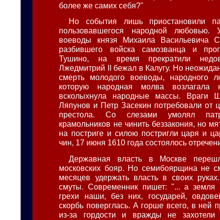
более же самих себя?"
Но события лишь приостановили па
пользовавшегося народной любовью. 
воеводы князя Михаила Васильевича Ск
разбившего войска самозванца и про
Тушино, на время прекратили недов
Лжедмитрий II бежал в Калугу. Но неожида
смерть молодого воеводы, народного л
которую народная молва возлагала 
всколыхнула народные массы. Враги Ш
Ляпунов и Петр Засекин потребовали от ц
престола. Со слезами умолял патр
крамольников не чинить беззакония, но м
на постриге и силою постригли царя и ца
чин, 17 июня 1610 года состоялось отречен
Державная власть в Москве переш
московских бояр. Но семибоярщина не с
месяцев удержать власть в своих руках
смуты. Современник пишет: "... а земля
грехи наши, без них, государей, овдов
скорбь поверглась. А горше всего, в ней 
из-за гордости и вражды не захотели