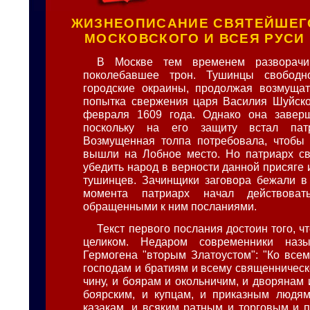
ЖИЗНЕОПИСАНИЕ СВЯТЕЙШЕГ
МОСКОВСКОГО И ВСЕЯ РУСИ
В Москве тем временем разворачив
поколебавшее трон. Тушинцы свободн
городские окраины, продолжая возмущат
попытка свержения царя Василия Шуйско
февраля 1609 года. Однако она заверш
поскольку на его защиту встал патр
Возмущенная толпа потребовала, чтобы 
вышли на Лобное место. Но патриарх св
убедить народ в верности данной присяге 
тушинцев. Зачинщики заговора бежали в
момента патриарх начал действова
обращенными к ним посланиями.
Текст первого послания достоин того, ч
целиком. Недаром современники назы
Гермогена "вторым Златоустом": "Ко вс
господам и братиям и всему священническ
чину, и боярам и окольничим, и дворянам 
боярским, и купцам, и приказным людям
казакам, и всяким ратным и торговым и