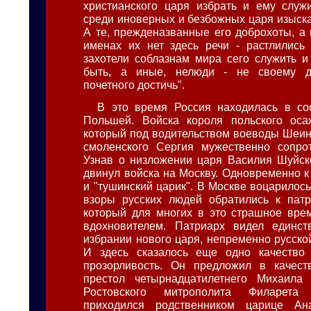
христианского царя избрать и ему служ
среди иноверных и безбожных царя изыска
А те, прежденазванные его доброхоты, а 
именах их нет здесь речи - растлились
захотели соблазнам мира сего служить и
быть, а иные, нелюди - не своему д
почетного достичь".
В это время Россия находилась в со
Польшей. Войска короля польского оса
который под водительством воеводы Шеин
смоленского Сергия мужественно сопрот
Узнав о низложении царя Василия Шуйског
двинул войска на Москву. Одновременно к
и "тушинский царик". В Москве воцарилос
взоры русских людей обратились к патр
который для многих в это страшное вре
вдохновителем. Патриарх видел единс
избрании нового царя, непременно русско
И здесь сказалось еще одно качество 
прозорливость. Он предложил в качест
престол четырнадцатилетнего Михаила
Ростовского митрополита Филарета
приходился родственником царице Ана