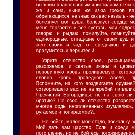
бывшим православным христианам всякого
же и сана, ныне же из-за грехов ва
обретающихся, не знаю как вас назвать - не
болезнует моя душа, болезнует сердце мо
меня терзается и все суставы мои содрог
говорю, и рыдаю: помилуйте, помилуйте
единородные, отпад-шие от своих душ и 
жен своих и чад, от средников и дру
вразумитесь и вернитесь!
Узрите отечество свое, расхищае
разоряемое, и святые иконы и церкв
неповинную кровь проливаемую, которая
словно кровь праведного Авеля, п
Вспомните, на кого воздвигаете оружие
сотворившего вас, не на жребий ли велик
Пречистой Богородицы, не на свою ли
братию? Не свое ли отечество разоряет
многие орды иноплеменных изумлялись,
ругаемое и попираемое?..
Не бойся, малое мое стадо, поскольку 
Мой дать вам царство. Если и среди м
потопление, но не бойтесь погрязновения