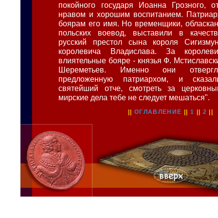
покойного государя Иоанна Грозного, о
нравом и хорошим воспитанием. Патриар
боярам его имя. Но временщики, обласк
польских воевод, выставили в качест
русский престол сына короля Сигизмунд
королевича Владислава. За королеви
влиятельные бояре - князья Ф. Мстиславски
Шереметьев. Именно они отвергли
предложенную патриархом, и сказал
святейший отче, смотреть за церковн
мирские дела тебе не следует мешаться".
||
ОГЛАВЛЕНИЕ
||
1
||
2
||