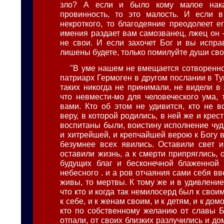
зло? А если и было кому малое нака
провинность, то это малость. И если 
некроткого, то благодеяние преодолеет е
имения раздает вам самозванец, лжец он -
не свои. И если захочет Бог и вы исправ
лишены будете, только помилуйте души сво
"В уме нашем не вмещается сотворенное
патриарх Гермоген в другом послании в Ту
таких никогда не принимали, не видели в 
что невмести-мо для человеческого ума, 
вами. Кто об этом не удивится, кто не в
веру, в которой родились, в ней же и крест
воспитаны были, воистину исполнение чуд
и хитрейшей, и крепчайшей верою к Богу 
безумнее всех явились. Оставили свет и
оставили жизнь, а к смерти припряглись,
будущих благ и бесконечной блаженной 
небесного . и а ров отчаяния сами себя вв
живы, то мертвы. К тому же и в удивление
что кто и когда так немилосерд был к свои
к себе, и к женам своим, и к детям, и к дом
кто по собственному желанию от славы 
отпали, от своих близких разлучились и до