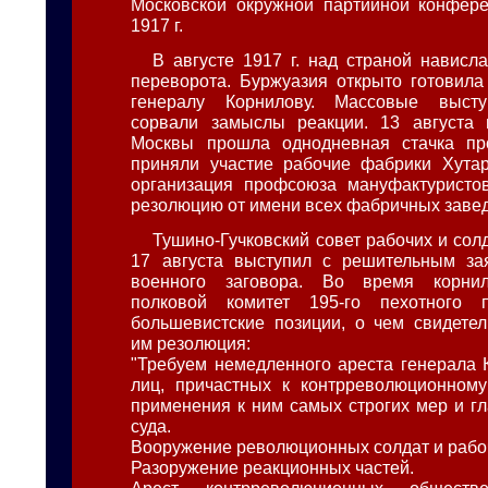
Московской окружной партийной конфере
1917 г.
В августе 1917 г. над страной нависла
переворота. Буржуазия открыто готовила
генералу Корнилову. Массовые высту
сорвали замыслы реакции. 13 августа 
Москвы прошла однодневная стачка про
приняли участие рабочие фабрики Хутар
организация профсоюза мануфактуристо
резолюцию от имени всех фабричных заве
Тушино-Гучковский совет рабочих и сол
17 августа выступил с решительным за
военного заговора. Во время корнил
полковой комитет 195-го пехотного 
большевистские позиции, о чем свидетел
им резолюция:
"Требуем немедленного ареста генерала 
лиц, причастных к контрреволюционному
применения к ним самых строгих мер и гл
суда.
Вооружение революционных солдат и рабо
Разоружение реакционных частей.