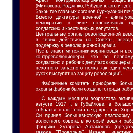
Арест контрреволюционных обществ
(Милюкова, Родзянко, Рябушинского и т.д.).
Закрытие главных органов буржуазной печа
Вместо диктатуры военной - диктатур
демократии в лице полномочных ор
солдатских и крестьянских депутатов.
Центральные органы революционной демо
в своих действиях на Советы, всегд
поддержку в революционной армии.
Пусть знают мятежники-корниловцы и вс
контрреволюционеры, что по первом
солдатских и рабочих депутатов офицеры 
пехотного запасного полка как один чел
руках выступят на защиту революции".
Фабричные комитеты приобрели больш
охраны фабрик были созданы отряды рабо
С каждым месяцем возрастала активн
августе 1917 г. в Губайлове, в большо
собрался волостной съезд крестьян Хоро
Он принял большевистскую платформу 
волостного совета, в который вошли раб
фабрики Хутарева Артамонов (председ
завода "Проводник" Иванов, участник