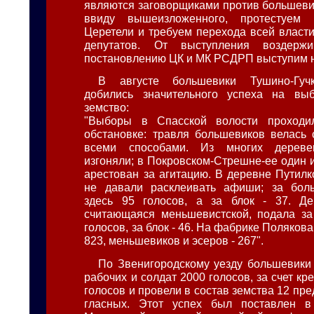
являются заговорщиками против большеви
ввиду вышеизложенного, протестуем 
Церетели и требуем перехода всей власти
депутатов. От выступления воздерж
постановлению ЦК и МК РСДРП выступим 
В августе большевики Тушино-Гучк
добились значительного успеха на вы
земство:
"Выборы в Спасской волости проходи
обстановке: травля большевиков велась 
всеми способами. Из многих дереве
изгоняли; в Покровском-Стрешне-ее один 
арестован за агитацию. В деревне Путил
не давали расклеивать афиши; за бол
здесь 95 голосов, а за блок - 37. Де
считающаяся меньшевистской, подала за
голосов, за блок - 46. На фабрике Полякова
823, меньшевиков и эсеров - 267".
По Звенигородскому уезду большевики 
рабочих и солдат 2000 голосов, за счет кр
голосов и провели в состав земства 12 пре
гласных. Этот успех был поставлен 