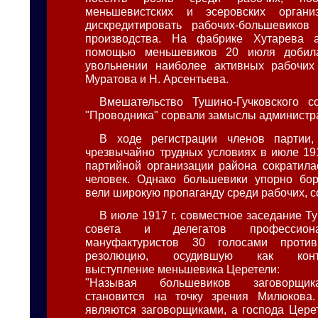
меньшевистских и эсеровских органи
дискредитировать рабочих-большевиков
производства. На фабрике Хутарева 
помощью меньшевиков 20 июля добил
увольнении наиболее активных рабочих 
Муратова и Н. Арсентьева.
Вмешательство Тушино-Гучковского с
"Проводника" сорвали замыслы администр
В ходе регистрации членов партии
чрезвычайно трудных условиях в июле 191
партийной организации района сократила
человек. Однако большевики упорно бор
вели широкую пропаганду среди рабочих, со
В июле 1917 г. совместное заседание Т
совета и делегатов профессион
мануфактуристов 30 голосами проти
резолюцию, осудившую как контр
выступление меньшевика Церетели:
"Называя большевиков заговорщик
становится на точку зрения Милюкова
являются заговорщиками, а господа Цер