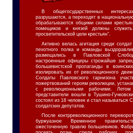
В общегосударственных интере
разрушаются, а переходят в национальную
обрабатываются общими силами крестьян
помещиков и князей должны служить 
просветительской цели крестьян".
Активно велась агитация среди солдат 
пехотного полка и команды выздоравли
размещались в Павловской Слобод
настроенные офицеры строжайше запре
большевистской пропаганды в воинских
изолировать их от революционного движ
Солдаты Павловского гарнизона учас
пожертвований героям революции, устана
с революционными рабочими. Летом
представители вошли в Тушино-Гучковски
состоял из 18 человек и стал называться 
солдатских депутатов.
После контрреволюционного переворот
буржуазное Временное правительст
ожесточенную травлю большевиков. Фабр
посеять рознь среди рабочих, поо