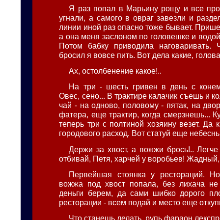
Я раз попал в Марьину рощу и все про
угнали, а самого в овраг завезли и разд
линии иной раз опасно тоже бывает. Прише
а она меня заслоном по головешке и водой
Потом бабку приводила наговаривать. 
бросил я вовсе пить. Вот дела какие, голова.
Ах, остолбенение какое!..
На три - шесть гривен в день с коне
Овес, сено... В трактире калачик съешь и к
чай - на одново, половому - пятак, на двор
фатера, еще трактир, когда смерзнешь... Ку
теперь три с полтиной хозяину везет. Да
городового расход. Вот статуй еще небесны
Держи за хвост, а вожжи брось!.. Легче 
отбивай, Петя, харчей у воробьев! Жадный, 
Первейшая стоянка у рестораций. Но
вожжа под хвост попала, без лихача не
деньги берем, да сами шибко дорого пл
ресторации - всем подай и место еще откуп
Что станешь делать, рупь фараон лекспр