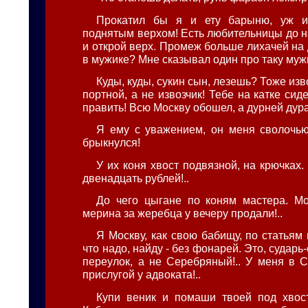
Прокатил бы я и ету барыню, уж и
поднятым верхом! Есть любительницы до н
и открой верх. Промеж больше лихачей на д
в мужике? Мне сказывал один про таку муж
Куды, куды, сукин сын, лезешь? Тоже изво
портной, а не извозчик! Тебе на катке сид
править! Всю Москву обошел, а дурней дура
Я ему с уважением, он меня сволочью
брыкнулся!
У их коня хвост подвязной, на крючках.
двенадцать рублей!..
До чего цыгане по коням мастера. М
мерина за жеребца у вечеру продали!..
Я Москву, как свою бабищу, по статьям
что надо, найду - без фонарей. Это, сударь
переулок, а не Серебряный!.. У меня в 
прислугой у адвоката!..
Купи веник и помаши твоей под хвос