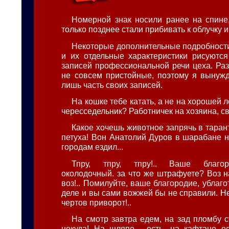
Номерной знак носили ранее на спине,
только позднее стали прибивать к облучку и
Некоторые дополнительные подробности
и их отдельные характеристики рисуютс
записей профессиональной речи цеха. Раз
не совсем пристойные, поэтому я вынуж
лишь часть своих записей.
На кошке тебе катать, а не на хорошей л
чересседельник? Работничек на хозяина, св
Какое хочешь животное запрячь в таран
петуха! Вон Анатолий Дуров в шарабане н
городам ездил...
Тпру, тпру, тпру!.. Ваше благор
околодочный. за что же штрафуете? Воз н
воз!.. Помилуйте, ваше благородие, ублагот
деле и вы сами вожжей бы не справили. Не
чертов приворот!..
На смотр завтра едем, на зад пломбу с
некуда! На шляпе - есть, на кафтане ес