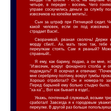
четыре, в передке - восемь. Чего гоня
управе соскучились деньги за службу пол
извозчиков на копейки метить!..
Сын за штраф при Пятницкой сидит. Че
какой человек, если он под извозчика
страдает Вася!..
Сворачивай, рваная сволочь! Держи 
морду сбил!.. Ах, мать твою так, тебе
переулкам стоять. Сам я рваный? Може
справный!..
Я ему, как барину, подаю, а он мне, х
"Извозчик, вокруг фонарного столба и о
подождать!" Я осерчал и отвечаю: "Поче
мне серебряну полтину, вокруг тумбы прокач
Хорошо отработал? Он и номера-то зап
Перед барыней ему больно стыдно было. А
"ха-ха".,. Вот как бывает в езде!..
Уважь, почтенный служивый, возьми трид
сработал! Завсегда я к городовым уважит
переулке. В другой раз больше попользуешь