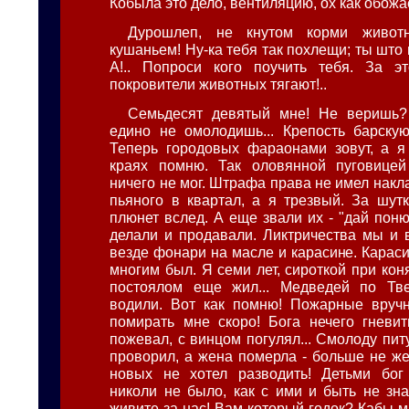
Кобыла это дело, вентиляцию, ох как обожае
Дурошлеп, не кнутом корми живот
кушаньем! Ну-ка тебя так похлещи; ты што
А!.. Попроси кого поучить тебя. За э
покровители животных тягают!..
Семьдесят девятый мне! Не веришь?
едино не омолодишь... Крепость барскую
Теперь городовых фараонами зовут, а я
краях помню. Так оловянной пуговицей
ничего не мог. Штрафа права не имел накла
пьяного в квартал, а я трезвый. За шутк
плюнет вслед. А еще звали их - "дай понюх
делали и продавали. Ликтричества мы и в
везде фонари на масле и карасине. Караси
многим был. Я семи лет, сироткой при кон
постоялом еще жил... Медведей по Тве
водили. Вот как помню! Пожарные вручн
помирать мне скоро! Бога нечего гневит
пожевал, с винцом погулял... Смолоду пит
проворил, а жена померла - больше не же
новых не хотел разводить! Детьми бог 
николи не было, как с ими и быть не зна
живите за нас! Вам который годок? Кабы мн