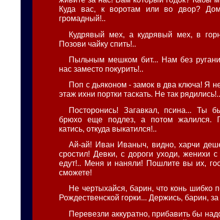
Куда вас, к воротам или во двор? Дом
громадный!..
Кудрявый мех, а кудрявый мех, в го
Позови чайку спить!..
Пыльным мешком бит... Нам без ругани 
нас заместо покурить!..
Поп с дьяконом - замок в два ключа! Я н
этаж ихни портки таскать. Не так рядились!.
Посторонись! Загавкал, псина... Ты 
брюхо еще подлез, а потом жалился. 
катись, откуда выкатился!..
Ай-ай! Иван Иваныч, видно, харчи деш
сростил! Девки, с дороги уходи, женихи 
едут!.. Меня и наняли! Пошлите вы их, го
сможете!
Не чертыхайся, барин, что конь шибко по
Рождественской горки... Держись, барин, за 
Перевезли аккуратно, прибавить бы надо