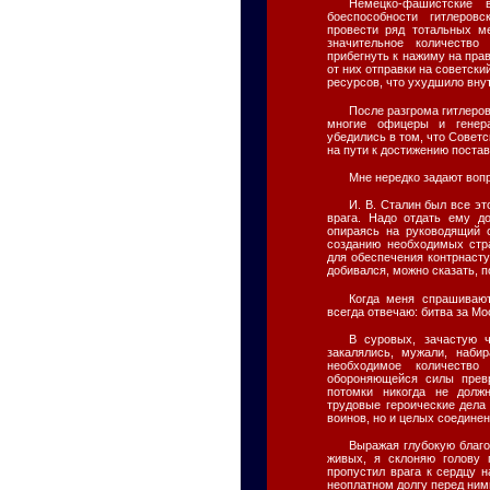
Немецко-фашистские 
боеспособности гитлеров
провести ряд тотальных м
значительное количеств
прибегнуть к нажиму на пра
от них отправки на советск
ресурсов, что ухудшило вну
После разгрома гитлеров
многие офицеры и генера
убедились в том, что Сове
на пути к достижению поста
Мне нередко задают вопр
И. В. Сталин был все эт
врага. Надо отдать ему д
опираясь на руководящий 
созданию необходимых стра
для обеспечения контрнаст
добивался, можно сказать, п
Когда меня спрашивают
всегда отвечаю: битва за Мо
В суровых, зачастую 
закалялись, мужали, наби
необходимое количество
обороняющейся силы прев
потомки никогда не долж
трудовые героические дела
воинов, но и целых соедине
Выражая глубокую благо
живых, я склоняю голову 
пропустил врага к сердцу 
неоплатном долгу перед ним