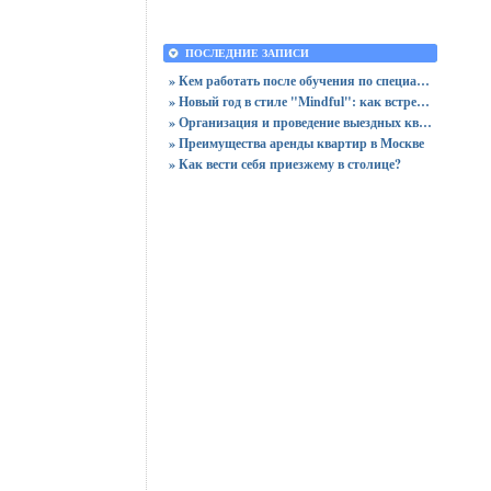
ПОСЛЕДНИЕ ЗАПИСИ
» Кем работать после обучения по специальности «Логистика»
» Новый год в стиле "Mindful": как встретить праздник, оставшись в сознании
» Организация и проведение выездных квизов
» Преимущества аренды квартир в Москве
» Как вести себя приезжему в столице?