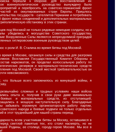
войска перешли к обороне. Для восстановления их
ское военнополитическое руководство вынуждено было
ероприятий и перебросить на советско-германский фронт
о частей из оккупированных стран Европы. Пришлось
вительства государств - сателлитов Германии и потребовать
ий фронт новых соединений и дополнительных материальных
триполитическую обстановку в этих странах.
цев под Москвой не только рядовые немецкие солдаты, но и
лы убедились в могуществе Советского государства,
тские Вооруженные Силы являются непреодолимой преградой
вленных гитлеровским военным руководством целей.
ос о роли И. В. Сталина во время битвы под Москвой.
о время в Москве, организуя силы и средства для разгрома
олжное. Возглавляя Государственный Комитет Обороны и
состав наркоматов, он проделал колоссальную работу по
тегических резервов и материально-технических средств
упления под Москвой. Своей жесткой требовательностью он
очти невозможного.
, что больше всего запомнилось из минувшей войны, я
скву.
чрезвычайно сложных и трудных условиях наши войска
рались опыта и, получив в свои руки даже минимально
 боевых и материальных средств, из отступающей,
ращались в мощную наступательную силу. Благодарные
ны забывать огромную организаторскую работу партии,
 советского народа и боевые подвиги не только отдельных
ний в этот труднейший для нашей страны период.
дарность всем участникам битвы за Москву, оставшимся в
перед светлой памятью тех, кто стоял насмерть, но не
нашей Родины, ее столице, городу-герою Москве. Мы все в
и!