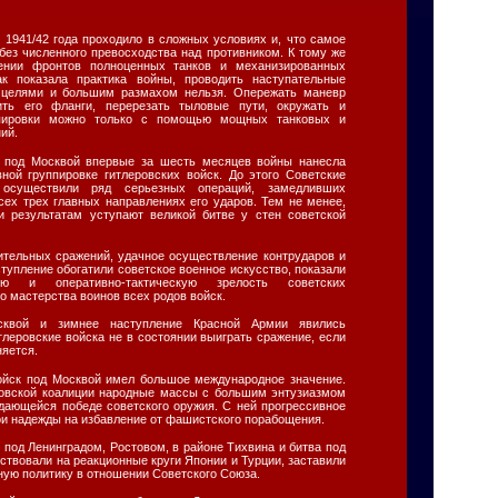
 1941/42 года проходило в сложных условиях и, что самое
, без численного превосходства над противником. К тому же
нии фронтов полноценных танков и механизированных
ак показала практика войны, проводить наступательные
 целями и большим размахом нельзя. Опережать маневр
ить его фланги, перерезать тыловые пути, окружать и
ппировки можно только с помощью мощных танковых и
ий.
 под Москвой впервые за шесть месяцев войны нанесла
ной группировке гитлеровских войск. До этого Советские
существили ряд серьезных операций, замедливших
сех трех главных направлениях его ударов. Тем не менее,
 результатам уступают великой битве у стен советской
ительных сражений, удачное осуществление контрударов и
тупление обогатили советское военное искусство, показали
ую и оперативно-тактическую зрелость советских
о мастерства воинов всех родов войск.
квой и зимнее наступление Красной Армии явились
итлеровские войска не в состоянии выиграть сражение, если
яется.
войск под Москвой имел большое международное значение.
ровской коалиции народные массы с большим энтузиазмом
ыдающейся победе советского оружия. С ней прогрессивное
и надежды на избавление от фашистского порабощения.
 под Ленинградом, Ростовом, в районе Тихвина и битва под
твовали на реакционные круги Японии и Турции, заставили
ную политику в отношении Советского Союза.