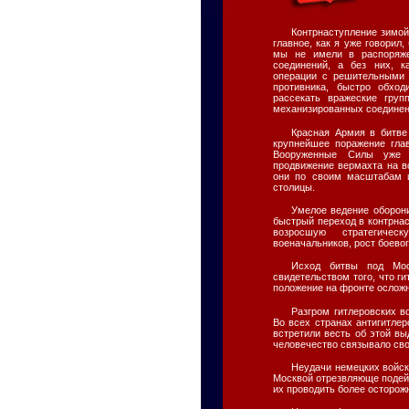
Контрнаступление зимой
главное, как я уже говорил
мы не имели в распоряже
соединений, а без них, к
операции с решительными
противника, быстро обход
рассекать вражеские гру
механизированных соединен
Красная Армия в битве
крупнейшее поражение глав
Вооруженные Силы уже о
продвижение вермахта на в
они по своим масштабам и
столицы.
Умелое ведение оборон
быстрый переход в контрнас
возросшую стратегическ
военачальников, рост боевог
Исход битвы под Мос
свидетельством того, что г
положение на фронте осложн
Разгром гитлеровских 
Во всех странах антигитле
встретили весть об этой в
человечество связывало сво
Неудачи немецких войск
Москвой отрезвляюще подейс
их проводить более осторож