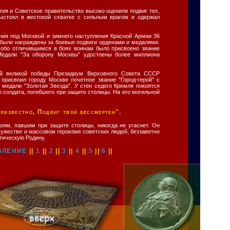
тия и Советское правительство высоко оценили подвиг тех,
выстоял в жестокой схватке с сильным врагом и одержал
ния под Москвой и зимнего наступления Красной Армии 36
 были награждены за боевые подвиги орденами и медалями.
собо отличившимся в боях воинам было присвоено звание
Медали "За оборону Москвы" удостоены более миллиона
й великой победы Президиум Верховного Совета СССР
 присвоил городу Москве почетное звание "Город-герой" с
 медали "Золотая Звезда". У стен седого Кремля покоятся
о солдата, погибшего при защите столицы. На его могильной
еизвестно, Подвиг твой бессмертен".
оям, павшим при защите столицы, никогда не угаснет. Он
мужестве и массовом героизме советских людей, беззаветно
ическую Родину.
ВЛЕНИЕ
||
1
||
2
||
3
||
4
||
5
||
6
||