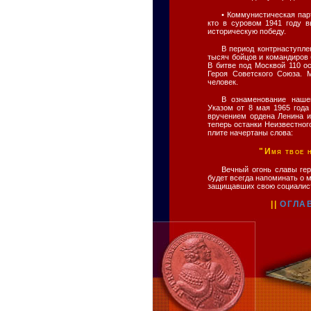
• Коммунистическая пар
кто в суровом 1941 году 
историческую победу.
В период контрнаступле
тысяч бойцов и командиров
В битве под Москвой 110 о
Героя Советского Союза. 
человек.
В ознаменование наше
Указом от 8 мая 1965 года
вручением ордена Ленина и
теперь останки Неизвестног
плите начертаны слова:
"Имя твое н
Вечный огонь славы гер
будет всегда напоминать о 
защищавших свою социалист
||
ОГЛА