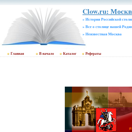
Clow.ru: Москв
» История Российской стол
» Все о столице нашей Роди
» Неизвестная Москва
Главная
В начало
Каталог
Рефераты
И