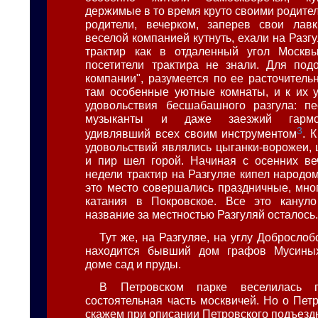
держимые в то время круто своими родител
родители, вечерком, заперев свои лав
веселой компанией кутнуть, ехали на Разг
трактир как в отдаленный угол Москвы
посетители трактира не знали. Для под
компании", разумеется по ее расточитель
там особенные уютные комнаты, и к их 
удовольствия бесшабашного разгула: пе
музыканты и даже заезжий гармони
3
удивлявший всех своим инструментом
. 
удовольствий являлись цыганки-ворожеи, 
и пир шел горой. Начиная с осенних ве
недели трактир на Разгуляе кипел народом
это место совершались праздничные, мн
катания в Покровское. Все это кануло
название за местностью Разгуляй осталось
Тут же, на Разгуляе, на углу Доброслоб
находится бывший дом графов Мусины
доме сад и пруды.
В Петровском парке веселилась п
состоятельная часть москвичей. Но о Пет
скажем при описании Петровского подъезд