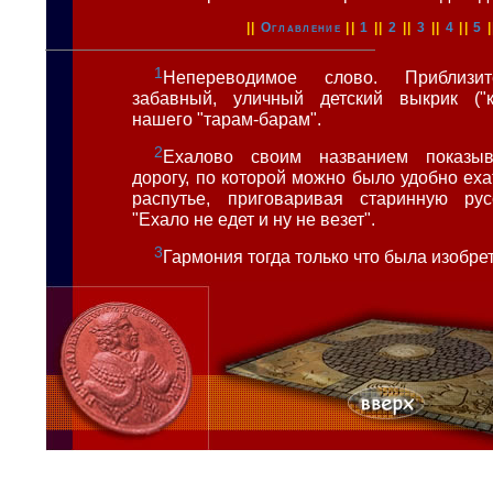
||
Оглавление
||
1
||
2
||
3
||
4
||
5
|
1
Непереводимое слово. Приблизит
забавный, уличный детский выкрик ("к
нашего "тарам-барам".
2
Ехалово своим названием показыв
дорогу, по которой можно было удобно ехат
распутье, приговаривая старинную рус
"Ехало не едет и ну не везет".
3
Гармония тогда только что была изобре