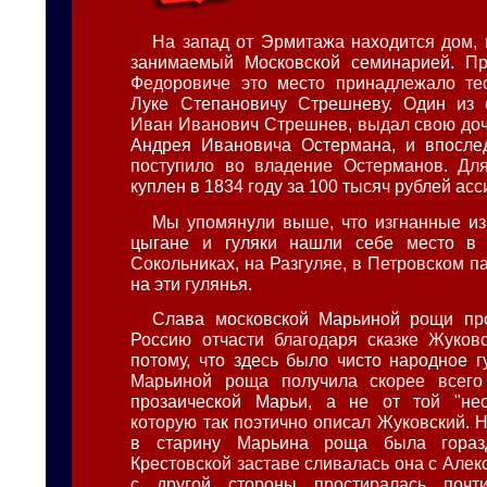
На запад от Эрмитажа находится дом, 
занимаемый Московской семинарией. П
Федоровиче это место принадлежало тес
Луке Степановичу Стрешневу. Один из е
Иван Иванович Стрешнев, выдал свою доч
Андрея Ивановича Остермана, и впослед
поступило во владение Остерманов. Дл
куплен в 1834 году за 100 тысяч рублей ас
Мы упомянули выше, что изгнанные из
цыгане и гуляки нашли себе место в
Сокольниках, на Разгуляе, в Петровском п
на эти гулянья.
Слава московской Марьиной рощи пр
Россию отчасти благодаря сказке Жуковс
потому, что здесь было чисто народное г
Марьиной роща получила скорее всего 
прозаической Марьи, а не от той "нес
которую так поэтично описал Жуковский. Н
в старину Марьина роща была гораз
Крестовской заставе сливалась она с Алек
с другой стороны простиралась почт