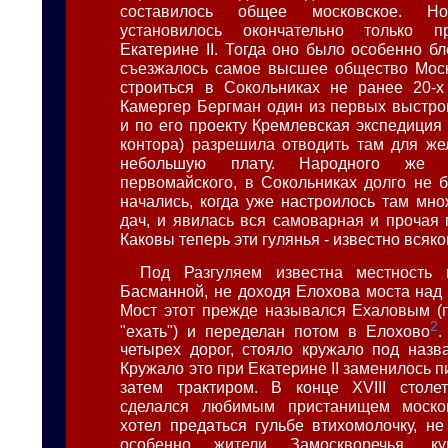
составилось общее московское. Н
установилось окончательно только п
Екатерине II. Тогда оно было особенно б
съезжалось самое высшее общество Моск
строиться в Сокольниках не ранее 20-х
Камергер Бергман один из первых выстрои
и по его проекту Кремлевская экспедиция
контора) разрешила отводить там для ж
небольшую плату. Народного же г
первомайского, в Сокольниках долго не б
начались, когда уже настроилось там мн
дач, и явилась вся самоварная и прочая
Каковы теперь эти гулянья - известно всяко
Под Разгуляем известна местность
Басманной, не доходя Елохова моста над 
Мост этот прежде назывался Ехаловым (п
2
"ехать") и переделан потом в Елохово
.
четырех дорог, стояло кружало под назва
Кружало это при Екатерине II заменилось 
затем трактиром. В конце XVIII столет
сделался любимым пристанищем москов
хотел предаться гульбе втихомолочку, не
особенно жители Замоскворечья, куп