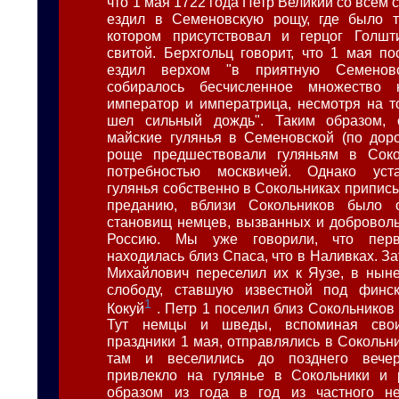
что 1 мая 1722 года Петр Великий со всем
ездил в Семеновскую рощу, где было то
котором присутствовал и герцог Голшт
свитой. Берхгольц говорит, что 1 мая по
ездил верхом "в приятную Семенов
собиралось бесчисленное множество
император и императрица, несмотря на то
шел сильный дождь". Таким образом, о
майские гулянья в Семеновской (по дор
роще предшествовали гуляньям в Сок
потребностью москвичей. Однако уст
гулянья собственно в Сокольниках припис
преданию, вблизи Сокольников было 
становищ немцев, вызванных и добровол
Россию. Мы уже говорили, что пер
находилась близ Спаса, что в Наливках. З
Михайлович переселил их к Яузе, в ны
слободу, ставшую известной под финс
1
Кокуй
. Петр 1 поселил близ Сокольников
Тут немцы и шведы, вспоминая свои
праздники 1 мая, отправлялись в Сокольн
там и веселились до позднего вечер
привлекло на гулянье в Сокольники и р
образом из года в год из частного не