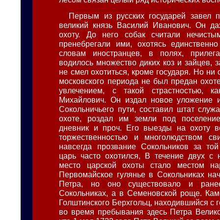
Первым из русских государей завел 
великий князь Василий Иванович. Он да
охоту. До него собак считали нечист
пренебрегали ими, охотясь единственно
словам иностранцев, в полях, прилег
водилось множество диких коз и зайцев, 
не смел охотиться, кроме государя. Но ни 
московского периода не был предан охоте
увлечением, с такой страстностью, к
Михайлович. Он издал новое уложение и
Сокольничьего пути, составил штат служ
охоте, роздал им земли под поселение
дневник и проч. Его выезды на охоту в
торжественностью и многолюдством св
навсегда прозвание Сокольников за той
царь часто охотился, В течение двух с
место царской охоты стало местом нар
Первомайское гулянье в Сокольниках на
Петра, но оно существовало и ране
Сокольниках, а в Семеновской роще. Кам
Голштинского Берхгольц, находившийся с 
во время пребывания здесь Петра Великог