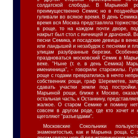
солдатской слободы. В Марьиной р
преимущественно Семик; но в позднейш
гуливали во всякое время. В день Семика
время вся Москва представляла торжество
в роще, то на каждом почти дворе, под
накрыт был стол с яичницей и драчоной. 
песни Семика, и посадские девицы в венк
или ландышей и незабудок с песнями и пл
улицам разубранные березки. Особенно
праздноваться московский Семик в Марьи
веке. "Ныне (т. е. в день Семика) Мар
именинница", - говорили старожилы. Гу
роще с годами превратились в нечто непр
собственник рощи, граф Шереметев, зап
сдавать участки земли под постройки
Марьиной рощи, ближе к Москве, оказал
остальная часть, к Останкину, представляет
жалкое. О старом Семике и помину нет:
совсем в другом роде, где кто хочет и к
щеголяют "разъездами".
Московские Сокольники пользу
знаменитостью, как и Марьина роща. С 
лесом связан целый ряд исторических вос