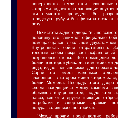
поверхностью земли, стоят зловонные н
которыми виднеются плавающие внутренно
эти нечистоты проведены без разре
городскую трубу и без фильтра стекают п
реку.
Нечистоты заднего двора "выше всякого
половину его занимает официально бойн
помещающаяся в большом двухэтажном 
Внутренность бойни отвратительна. З
толстым слоем покрывает асфальтовый 
некрашеные стены. "Все помещение до
бойни, в которой убивается и мелкий скот д
ряда, издает невыносимое для свежего че
Сарай этот имеет маленькое отделе
зловонное, в котором живет сторож заве
бойни Мокеева. Площадь этого двора 
слоем находящейся между камнями зап
обрывков внутренностей, подле стен 
навоз, кишки и другие гниющие отброс
погребами и запертыми сараями, п
полуразвалившихся постройках".
"Между прочим, после долгих требо