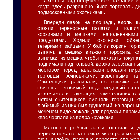
Охотный ряд получил свое название е
когда здесь разрешено было торговать д
подмосковными охотниками.
Впереди лавок, на площади, вдоль ши
стояли переносные палатки и толпил
корзинами и мешками, наполненными
продуктами. Ходили охотники, обве
тетерками, зайцами. У баб из корзин тор
цыплят, в мешках визжали поросята, ко
вынимая из мешка, чтобы показать покупа
поднимали над головой, держа за связанны
мостовой перед палатками сновали пиро
торговцы гречневиками, жаренными на
Сбитенщики разливали, по копейке за 
сбитень - любимый тогда медовый напит
извозчиков и служащих, замерзавших в 
Летом сбитенщиков сменяли торговцы к
любимый из них был грушевый, из вареных
моченом виде лежали для продажи пирамид
квас черпали из ведра кружками.
Мясные и рыбные лавки состояли из д
первом лежало на полках мясо разных сор
гуси, индейки, паленые поросята для жар