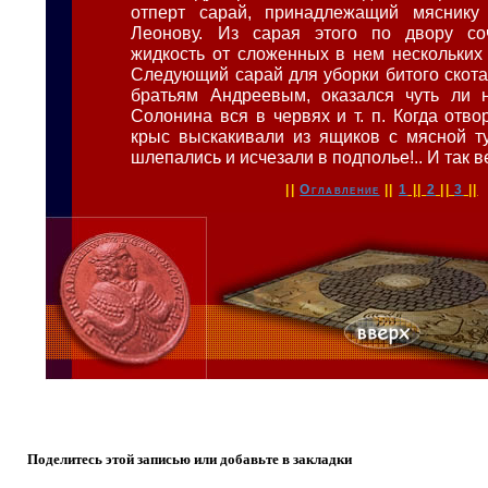
отперт сарай, принадлежащий мяснику
Леонову. Из сарая этого по двору со
жидкость от сложенных в нем нескольких 
Следующий сарай для уборки битого скот
братьям Андреевым, оказался чуть ли н
Солонина вся в червях и т. п. Когда отво
крыс выскакивали из ящиков с мясной ту
шлепались и исчезали в подполье!.. И так ве
||
Оглавление
||
1
||
2
||
3
||
Поделитесь этой записью или добавьте в закладки