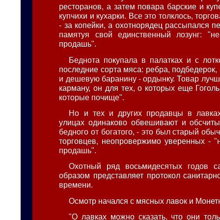
ресторанов, а затем повара барские и купе
купчихи и кухарки. Все это толклось, торго
- за копейки, а охотнорядец рассыпался п
памятуя свой единственный лозунг: "н
продашь".
Беднота покупала в палатках и с лотк
последние сорта мяса: ребра, подбедерок, 
и дешевую баранину - ордынку. Товар лучш
карману, он для тех, о которых еще Гоголь 
которые почище".
Но и тех и других продавцы в лавка
улицах одинаково обвешивают и обсчиты
бедного от богатого, - это был старый обы
торговцев, неопровержимо уверенных - "
продашь".
Охотный ряд восьмидесятых годов 
образом представляет протокол санитарно
времени.
Осмотр начался с мясных лавок и Монет
"О лавках можно сказать, что они тол