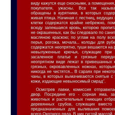
виду кажутся еще сносными, а помещения,
покупателя, ужасны. Все так называ
обращены в курятники, в которых содер
живая птица. Начиная с лестниц, ведущих 
клетки содержатся крайне небрежно, пом
всюду запекшаяся кровь, которою пропит
не окрашенных, как бы следовало по сани
масляною краскою; по углам на полу всю
перья, рогожа, мочала... колоды для руб
содержатся неопрятно, туши вешаются на
невылуженные крючья, служащие при 
засаленное платье и грязные перед
неопрятном виде лежат в привешанных к
грязных, окровавленных ножнах, которые
никогда не чистятся... В сараях при некот
чаны, в которых вымачиваются снятые с
кожи, издающие невыносимый смрад".
Осмотрев лавки, комиссия отправил
двор. Посредине его - сорная яма, за
животных и растительных гниющих отбро
деревянных срубов, служащих вместо
предназначенных для выливания помое
всего Охотного ряда. В них густой массой, 