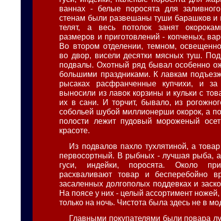
ваннах - белые поросята для заливного
стенам были развешаны туши барашков и
телят, а весь потолок занят окорока
размеров и приготовлений - копченых, ва
Во втором отделении, темном, освещенн
во двор, висели десятки мясных туш. Под
подвалы. Охотный ряд бывал особенно о
большими праздниками. К лавкам подъез
рысаках расфранченные купчихи, и з
выносили из лавок корзины и кульки с то
их в сани. И торчит, бывало, из рогожно
собольей шубой миллионерши окорок, а п
полости лежит пудовый мороженый осет
красоте.
Из подвалов пахло тухлятиной, а товар
первосортный. В рыбных - лучшая рыба, а
гуси, индейки, поросята. Около при
расхваливают товар и бесперебойно вр
засаленных долгополых поддевках и заско
На поясе у них - целый ассортимент ножей,
только на ночь. Чистота была здесь не в мо
Главными покупателями были повара лу