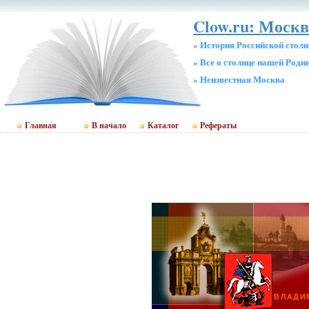
Clow.ru: Москв
» История Российской стол
» Все о столице нашей Роди
» Неизвестная Москва
Главная
В начало
Каталог
Рефераты
ВЛАДИ