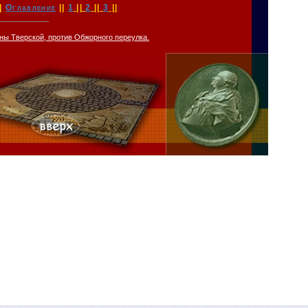
|
Оглавление
||
1
||
2
||
3
||
ны Тверской, против Обжорного переулка.