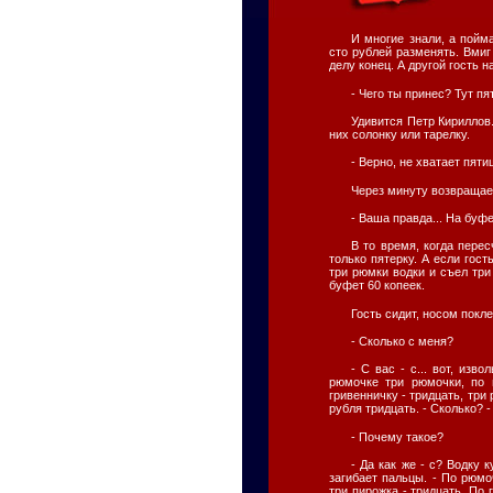
И многие знали, а пойма
сто рублей разменять. Вмиг 
делу конец. А другой гость 
- Чего ты принес? Тут пя
Удивится Петр Кириллов.
них солонку или тарелку.
- Верно, не хватает пяти
Через минуту возвращае
- Ваша правда... На буфе
В то время, когда пере
только пятерку. А если гост
три рюмки водки и съел три
буфет 60 копеек.
Гость сидит, носом покл
- Сколько с меня?
- С вас - с... вот, изв
рюмочке три рюмочки, по г
гривенничку - тридцать, тр
рубля тридцать. - Сколько? -
- Почему такое?
- Да как же - с? Водку 
загибает пальцы. - По рюмо
три пирожка - тридцать. По 