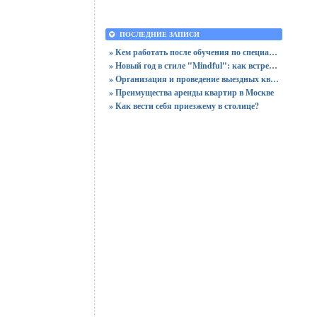
ПОСЛЕДНИЕ ЗАПИСИ
» Кем работать после обучения по специальности «Логистика»
» Новый год в стиле "Mindful": как встретить праздник, оставшись в сознании
» Организация и проведение выездных квизов
» Преимущества аренды квартир в Москве
» Как вести себя приезжему в столице?