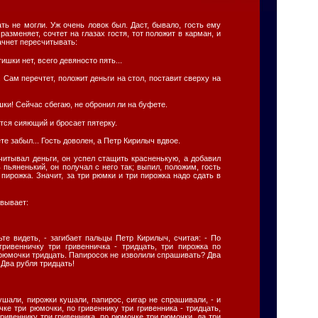
ть не могли. Уж очень ловок был. Даст, бывало, гость ему
разменяет, сочтет на глазах гостя, тот положит в карман, и
начнет пересчитывать:
тишки нет, всего девяносто пять...
 Сам перечтет, положит деньги на стол, поставит сверху на
шки! Сейчас сбегаю, не обронил ли на буфете.
тся сияющий и бросает пятерку.
те забыл... Гость доволен, а Петр Кирилыч вдвое.
считывал деньги, он успел стащить красненькую, а добавил
ь пьяненький, он получал с него так; выпил, положим, гость
 пирожка. Значит, за три рюмки и три пирожка надо сдать в
евывает:
ольте видеть, - загибает пальцы Петр Кирилыч, считая: - По
ривенничку три гривенничка - тридцать, три пирожка по
и рюмочки тридцать. Папиросок не изволили спрашивать? Два
 Два рубля тридцать!
кушали, пирожки кушали, папирос, сигар не спрашивали, - и
чке три рюмочки, по гривеннику три гривенника - тридцать,
гривеннику три гривенника, по рюмочке три рюмочки, да три