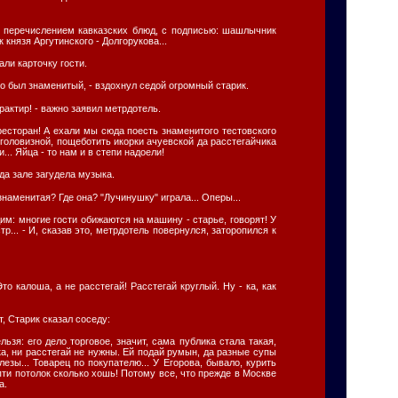
с перечислением кавказских блюд, с подписью: шашлычник
 князя Аргутинского - Долгорукова...
ли карточку гости.
 то был знаменитый, - вздохнул седой огромный старик.
трактир! - важно заявил метрдотель.
, ресторан! А ехали мы сюда поесть знаменитого тестовского
 головизной, пощеботить икорки ачуевской да расстегайчика
и... Яйца - то нам и в степи надоели!
а зале загудела музыка.
знаменитая? Где она? "Лучинушку" играла... Оперы...
дим: многие гости обижаются на машину - старье, говорят! У
р... - И, сказав это, метрдотель повернулся, заторопился к
то калоша, а не расстегай! Расстегай круглый. Ну - ка, как
т, Старик сказал соседу:
льзя: его дело торговое, значит, сама публика стала такая,
ка, ни расстегай не нужны. Ей подай румын, да разные супы
езы... Товарец по покупателю... У Егорова, бывало, курить
пти потолок сколько хошь! Потому все, что прежде в Москве
а.