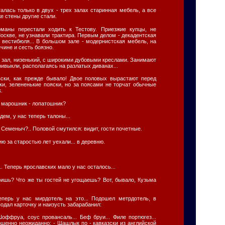
алась только в двух - трех залах старинная мебель, а все
е стены другие стали.
маны перестали ходить к Тестову. Приезжие купцы, не
оскве, не узнавали трактира. Первым делом - декадентская
 вестибюля... В большом зале - модернистская мебель, на
чине и сесть боязно.
й зал, низенький, с широкими дубовыми креслами. Занимают
ивыкли, располагаясь на разлатых диванах...
овски, как прежде бывало! Двое половых вырастают перед
ки, зелененькие пояски, но за поясами не торчат обычные
.
де марошник - лопатошник?
дем, у нас теперь талоны...
н Семеныч?.. Половой смутился: видит, гости почетные.
цию за старостью лет уехали... в деревню.
. Теперь ярославских мало у нас осталось...
тоишь? Что же ты гостей не угощаешь? Вот, бывало, Кузьма
еперь у нас мирдотель на это... Подошел метрдотель, в
подал карточку и наизусть забарабанил:
Шоффруа, соус провансаль... Беф бруи... Филе портюгез...
ершенно неожиданно: - Шашлык по - кавказски из английской