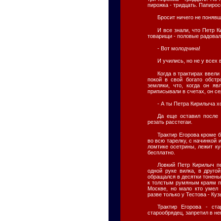
пирожка - тридцать. Папирос
Бросит ничего не понявш
И все знали, что Петр К
товарищи - половые радовал
- Вот молодчина!
И учились, но не у всех
Когда в трактирах ввели
покой в свой богато обстр
земляки, что, когда он я
приписывали в счетах, он се
- А ты Петра Кирилыча хо
Да еще оставил после 
резать расстегаи.
Трактир Егорова кроме 
во всю тарелку, с начинкой 
ломтике осетрины, лежит ку
бесплатно.
Ловкий Петр Кирилыч пе
одной руке вилка, в друго
обращался в десятки тонень
к толстым румяным краям п
Москве, но мало кто умел 
разве только у Тестова - Ку
Трактир Егорова - ста
старообрядец, запретил в не