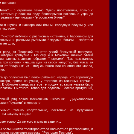
 не пахло.
Низок" - с огромной печью. Здесь посетителям, прямо с
 которые у всех на виду беспрерывно пеклись с утра до
 разными начинками - "егоровские блины".
ели в шубах и наскоро ели блины, холодную белужину или
м уксусом.
я "чистой" публики, с расписными стенами, с бассейном для
лянками и разными рыбными блюдами богачи - любители
ет не шли.
 ряда, от Тверской, тянется узкий Лоскутный переулок,
который кривулил к Манежу и к Моховой; нижние этажи
ли заняты главным образом "пырками". Так назывались
за три копейки - чашка щей из серой капусты, без мяса; за
ая от "подонья" из - под льняного или конопляного масла,
ка.
а до полуночи был полон рабочего народа: кто впроголодь
аскоро, прямо на улице, у торговок из глиняных корчаг -
. В обжорке съедались все те продукты, какие нельзя было
палатках Охотного. Товар для бедноты - слегка протухший,
отный ряд возил московским Сквозник - Дмухановским
али и "сухими" в конверте.
хими" только квартальные, постовые же будочники
 на закуску к водке.
олам горло! Да легкого малость зацепи...
ы большинство трактиров стало называться ресторанами, и
рактир переменил вывеску: "Ресторан Тестова".