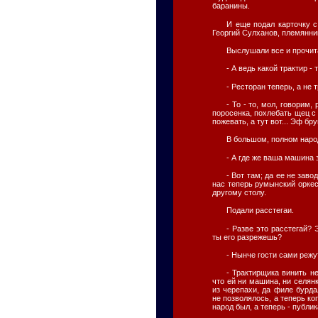
баранины.
И еще подал карточку 
Георгий Сулханов, племянник
Выслушали все и прочита
- А ведь какой трактир -
- Ресторан теперь, а не 
- То - то, мол, говорим
поросенка, похлебать щец с
пожевать, а тут вот... Эф бру
В большом, полном народ
- А где же ваша машина 
- Вот там; да ее не заво
нас теперь румынский оркест
другому столу.
Подали расстегаи.
- Разве это расстегай? Э
ты его разрежешь?
- Нынче гости сами режу
- Трактирщика винить не
что ей ни машина, ни селян
из черепахи, да филе бурдал
не позволялось, а теперь ко
народ был, а теперь - публик