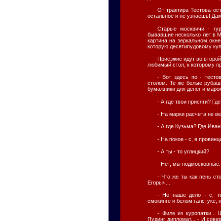
От трактира Тестова ост
остальное и не узнаешь! Даж
Старые москвичи - гур
бывавшие несколько лет в М
картина на зеркальном окне
которую десятипудовому куп
Приезжие идут во второ
любимый стол, к которому пр
- Вот здесь по - тест
столом. Те же белые рубаш
бумажники для денег и марок
- А где твои присяги? Г
- На марки расчета не ве
- А где Кузьма? Где Ива
- На покое - с, в провин
- А ты - то углицкий?
- Нет, мы подмосковные..
- Что же ты как пень с
Егорыч...
- Не наше дело - с, т
смокинге и белом галстуке, 
- Филе из куропатки... 
Пудинг дипломат... - И сов