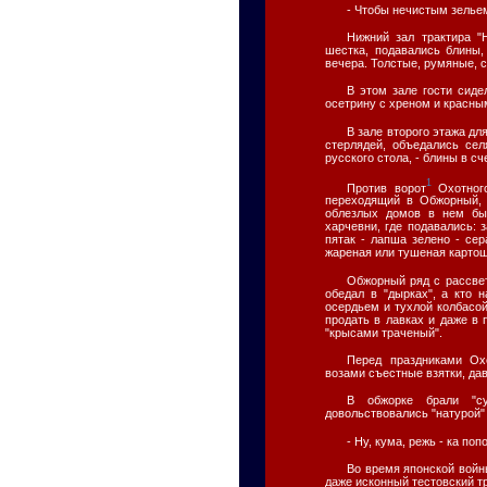
- Чтобы нечистым зельем
Нижний зал трактира "
шестка, подавались блины,
вечера. Толстые, румяные, с
В этом зале гости сид
осетрину с хреном и красны
В зале второго этажа дл
стерлядей, объедались се
русского стола, - блины в сч
1
Против ворот
Охотного
переходящий в Обжорный, 
облезлых домов в нем бы
харчевни, где подавались: 
пятак - лапша зелено - сер
жареная или тушеная картош
Обжорный ряд с рассвет
обедал в "дырках", а кто н
осердьем и тухлой колбасой
продать в лавках и даже в 
"крысами траченый".
Перед праздниками Ох
возами съестные взятки, дав
В обжорке брали "су
довольствовались "натурой" -
- Ну, кума, режь - ка поп
Во время японской войн
даже исконный тестовский т