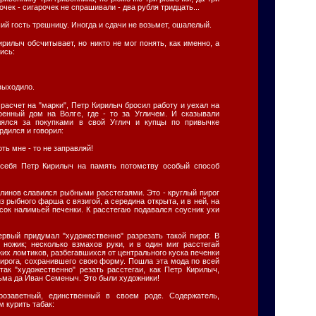
очек - сигарочек не спрашивали - два рубля тридцать...
ий гость трешницу. Иногда и сдачи не возьмет, ошалелый.
ирилыч обсчитывает, но никто не мог понять, как именно, а
ись:
 выходило.
 расчет на "марки", Петр Кирилыч бросил работу и уехал на
оенный дом на Волге, где - то за Угличем. И сказывали
влялся за покупками в свой Углич и купцы по привычке
рдился и говорил:
ть мне - то не заправляй!
себя Петр Кирилыч на память потомству особый способ
блинов славился рыбными расстегаями. Это - круглый пирог
из рыбного фарша с вязигой, а середина открыта, и в ней, на
сок налимьей печенки. К расстегаю подавался соусник ухи
рвый придумал "художественно" разрезать такой пирог. В
й ножик; несколько взмахов руки, и в один миг расстегай
ких ломтиков, разбегавшихся от центрального куска печенки
ирога, сохранившего свою форму. Пошла эта мода по всей
так "художественно" резать расстегаи, как Петр Кирилыч,
зьма да Иван Семеныч. Это были художники!
розаветный, единственный в своем роде. Содержатель,
м курить табак: