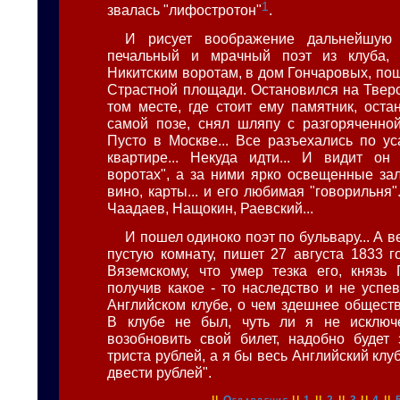
1
звалась "лифостротон"
.
И рисует воображение дальнейшую 
печальный и мрачный поэт из клуба,
Никитским воротам, в дом Гончаровых, пош
Страстной площади. Остановился на Тверс
том месте, где стоит ему памятник, оста
самой позе, снял шляпу с разгоряченной 
Пусто в Москве... Все разъехались по ус
квартире... Некуда идти... И видит он
воротах", а за ними ярко освещенные зал
вино, карты... и его любимая "говорильня".
Чаадаев, Нащокин, Раевский...
И пошел одиноко поэт по бульвару... А 
пустую комнату, пишет 27 августа 1833 г
Вяземскому, что умер тезка его, князь 
получив какое - то наследство и не успе
Английском клубе, о чем здешнее обществ
В клубе не был, чуть ли я не исключ
возобновить свой билет, надобно будет
триста рублей, а я бы весь Английский клуб
двести рублей".
||
Оглавление
||
1
||
2
||
3
||
4
||