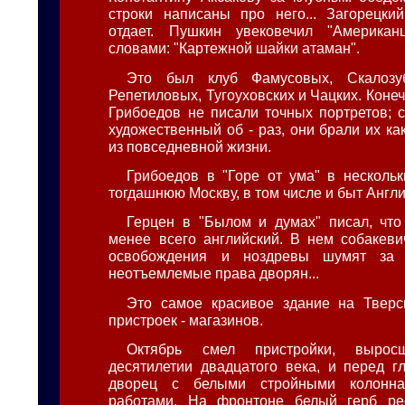
строки написаны про него... Загорецки
отдает. Пушкин увековечил "Америка
словами: "Картежной шайки атаман".
Это был клуб Фамусовых, Скалозуб
Репетиловых, Тугоуховских и Чацких. Конеч
Грибоедов не писали точных портретов; 
художественный об - раз, они брали их к
из повседневной жизни.
Грибоедов в "Горе от ума" в нескольк
тогдашнюю Москву, в том числе и быт Англи
Герцен в "Былом и думах" писал, что
менее всего английский. В нем собакеви
освобождения и ноздревы шумят за 
неотъемлемые права дворян...
Это самое красивое здание на Тверс
пристроек - магазинов.
Октябрь смел пристройки, выро
десятилетии двадцатого века, и перед г
дворец с белыми стройными колонн
работами. На фронтоне белый герб ре