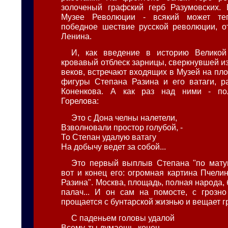
золоченый графский герб Разумовских. 
Музее Революции - всякий может теп
победное шествие русской революции, о
Ленина.
И, как введение в историю Великой
кровавый отблеск зарницы, сверкнувшей и
веков, встречают входящих в Музей на пл
фигуры Степана Разина и его ватаги, р
Коненкова. А как раз над ними - по
Горелова:
Это с Дона челны налетели,
Взволновали простор голубой, -
То Степан удалую ватагу
На добычу ведет за собой...
Это первый выплыв Степана "по мату
вот и конец его: огромная картина Пчели
Разина". Москва, площадь, полная народа, б
палач... И он сам на помосте, с грозно
прощается с бунтарской жизнью и вещает г
С паденьем головы удалой
Всему, ты думаешь, конец -