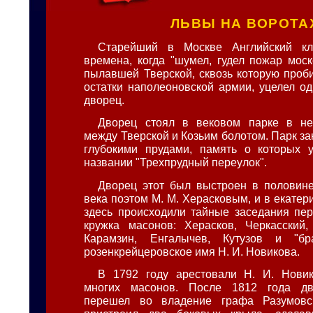
ЛЬВЫ НА ВОРОТА
Старейший в Москве Английский к
времена, когда "шумел, гудел пожар моск
пылавшей Тверской, сквозь которую проби
остатки наполеоновской армии, уцелел о
дворец.
Дворец стоял в вековом парке в нес
между Тверской и Козьим болотом. Парк з
глубокими прудами, память о которых у
названии "Трехпрудный переулок".
Дворец этот был выстроен в половин
века поэтом М. М. Херасковым, и в екате
здесь происходили тайные заседания пер
кружка масонов: Херасков, Черкасский,
Карамзин, Енгалычев, Кутузов и "бр
розенкрейцеровское имя Н. И. Новикова.
В 1792 году арестовали Н. И. Новик
многих масонов. После 1812 года дв
перешел во владение графа Разумовс