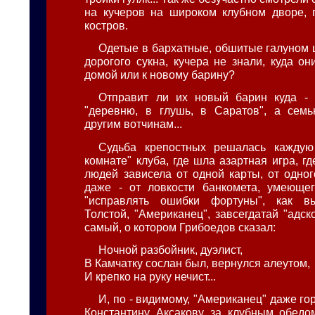
на кучеров на широком клубном дворе, 
костров.
Одетые в бархатные, обшитые галуном 
дорогого сукна, кучера не знали, куда он
домой или к новому барину?
Отправит ли их новый барин куда - 
"деревню, в глушь, в Саратов", а семь
другим вотчинам...
Судьба крепостных решалась каждую
комнате" клуба, где шла азартная игра, г
людей зависела от одной карты, от одного
даже - от ловкости банкомета, умеющег
"исправлять ошибки фортуны", как в
Толстой, "Американец", завсегдатай "адско
самый, о котором Грибоедов сказал:
Ночной разбойник, дуэлист,
В Камчатку сослан был, вернулся алеутом,
И крепко на руку нечист...
И, по - видимому, "Американец" даже го
Константину Аксакову за клубным обедом