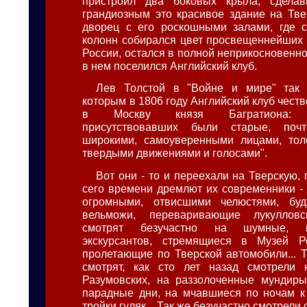
пристроил два боковых крыла, сдела
грандиозным это красивое здание на Тв
дворец с его роскошными залами, где 
колонн собирался цвет просвещеннейших
России, остался в полной неприкосновеннос
в нем поселился Английский клуб.
Лев Толстой в "Войне и мире" так 
которым в 1806 году Английский клуб чес
в Москву князя Багратиона: ".
присутствовавших были старые, по
широкими, самоуверенными лицами, тол
твердыми движениями и голосами".
Вот они - то и переехали на Тверскую, 
сего времени дремлют их современники -
огромными, отвисшими челюстями, бу
вельможи, переваривающие лукуллов
смотрят безучастно на шумные, 
экскурсантов, стремящиеся в Музей 
пролетающие по Тверской автомобили... Т
смотрят, как сто лет назад смотрели 
Разумовских, на раззолоченные мундиры
парадные дни, на мчавшиеся по ночам к
тройки гуляк... Так же безучастно смотрели