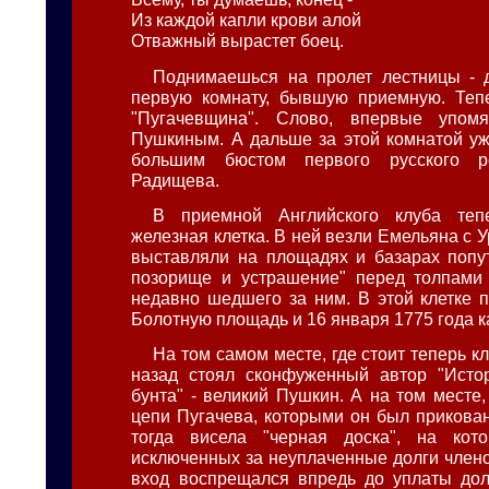
Из каждой капли крови алой
Отважный вырастет боец.
Поднимаешься на пролет лестницы - 
первую комнату, бывшую приемную. Тепе
"Пугачевщина". Слово, впервые упом
Пушкиным. А дальше за этой комнатой у
большим бюстом первого русского р
Радищева.
В приемной Английского клуба теп
железная клетка. В ней везли Емельяна с 
выставляли на площадях и базарах попу
позорище и устрашение" перед толпами 
недавно шедшего за ним. В этой клетке п
Болотную площадь и 16 января 1775 года к
На том самом месте, где стоит теперь кл
назад стоял сконфуженный автор "Истор
бунта" - великий Пушкин. А на том месте,
цепи Пугачева, которыми он был прикован
тогда висела "черная доска", на кот
исключенных за неуплаченные долги члено
вход воспрещался впредь до уплаты дол