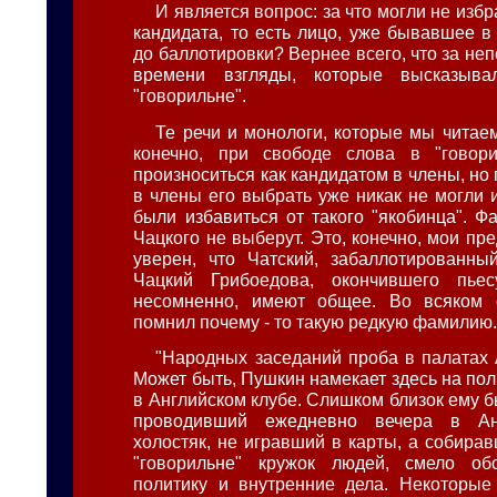
И является вопрос: за что могли не избр
кандидата, то есть лицо, уже бывавшее в
до баллотировки? Вернее всего, что за не
времени взгляды, которые высказыва
"говорильне".
Те речи и монологи, которые мы читаем
конечно, при свободе слова в "говор
произноситься как кандидатом в члены, но
в члены его выбрать уже никак не могли 
были избавиться от такого "якобинца". Ф
Чацкого не выберут. Это, конечно, мои пр
уверен, что Чатский, забаллотированны
Чацкий Грибоедова, окончившего пье
несомненно, имеют общее. Во всяком с
помнил почему - то такую редкую фамилию
"Народных заседаний проба в палатах А
Может быть, Пушкин намекает здесь на по
в Английском клубе. Слишком близок ему б
проводивший ежедневно вечера в Анг
холостяк, не игравший в карты, а собира
"говорильне" кружок людей, смело об
политику и внутренние дела. Некоторые