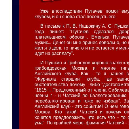
Уже впоследствии Пугачев помог ему
клубом, и он снова стал посещать его.
В письме к П. В. Нащокину А. С. Пушки
года пишет: "Пугачев сделался доб
плательщиком оброка... Емелька Пугач
мужик... Денег он мне принес довольно, но 
жил я в долг, то ничего и не остается у мен
идет на расплату".
И Пушкин и Грибоедов хорошо знали клуб
грибоедовская Москва, и многие ти
Английского клуба. Как - то я нашел в
"Журнала старшин" клуба, где запис
обстоятельства почему - либо "достопамя
"1815 г. Предложенный от члена Сибилева
члены г - н Чатский по баллотированию 
перебаллотирован и тоже не избран". З
Английский клуб - это событие! О нем гов
Москва. Кто такой Чатский и почему о
хочется предположить, что есть что - то
ума". По крайней мере, фамилия Чатский - 