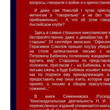
вопросы, говорили о войне и о крепостниче
И даже сам Николай I чутко присл
митингам в "говорильне" и не без тр
приближенных: - А что об этом гово
Английском клубе?
Здесь в самые страшные николаевские 
беспрепятственно даже о декабристах. В
старшин" 24 сентября записано: "Офисия
Герасимов Соколов пришел поутру убират
на столе запечатанное письмо с на
Петровичу Бибикову, полковнику жандармо
вручить ему". Старшины по представ
положили, пригласив г - на Бибикова, в п
письмо сжечь, а буде Бибиков изъявит жела
как по подписи ему принадлежащее, в
предоставить ему оное взять, которое од
принял, а письмо в общем присутств
сожжено..."
В книге Семенникова (Госизд
"Книгоиздательская деятельность Н. И.
перечисленных изданий упоминается книга