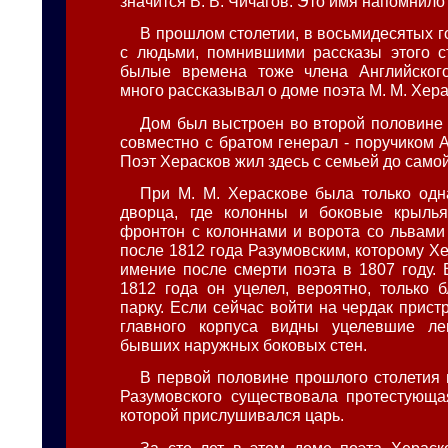
значится В. В. Чичагов. Это имя напомнило
В прошлом столетии, в восьмидесятых г
с людьми, помнившими рассказы этого с
былые времена тоже члена Английского
много рассказывал о доме поэта М. М. Хера
Дом был выстроен во второй половине X
совместно с братом генерал - поручиком 
Поэт Херасков жил здесь с семьей до само
При М. М. Хераскове была только одна
дворца, где колонны и боковые крылья
фронтон с колоннами и ворота со львам
после 1812 года Разумовским, которому Х
имение после смерти поэта в 1807 году.
1812 года он уцелел, вероятно, только б
парку. Если сейчас войти на чердак пристр
главного корпуса видны уцелевшие л
бывших наружных боковых стен.
В первой половине прошлого столетия 
Разумовского существовала протестующая
которой прислушивался царь.
За сто лет в этом доме поэта Хераск