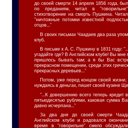
до своей смерти 14 апреля 1856 года, был
по преданиям, читал в "говорильне"
стихотворение на смерть Пушкина. Читал
"ничтожные потомки известной подлость
отцов..."
В своих письмах Чаадаев два раза упом
клуб.
В письме к А. С. Пушкину в 1831 году: ".
угадайте где? В Английском клубе! Вы мне 
пришлось бывать там; а я бы Вас встре
прекрасном помещении, среди этих греческ
прекрасных деревьев..."
Потом, уже перед концом своей жизни,
нуждаясь в деньгах, пишет своей кузине Щ
"...К довершению всего теперь кредит 
пятьюдесятью рублями, каковая сумма В
давно исчерпана..."
За два дня до своей смерти Чаа
Английском клубе и радовался окончан
время в "говорильне" смело обсуждали