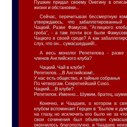
Пушкин придал своему Онегину в описан
жизни и обстановки...
Сейчас, перечитывая бессмертную ко
утверждаюсь, что забаллотированный
Чацкий. Разве Фамусов, "Аглицкого кло
гроба", - а там почти все были Фамусов
Чацкого в своей среде? А как забаллотир
слух, что он... сумасшедший!..
А весь монолог Репетилова - разве 
членов Английского клуба?
Чацкий. Чай в клубе?
Репетилов. ...В Английском!..
У нас есть общество, и тайные собранья
По четвергам. Секретнейший Союз.
Чацкий. ...В клубе?
Репетилов. Именно... Шумим, братец, шуми
Конечно, и Чаадаев, о котором в св
клубом вспоминает Герцен в "Былом и дум
на глазу, но исключить его было не за что
свои сочинения был объявлен сумасш
окончилось благополучно, и Чаадаев неиз