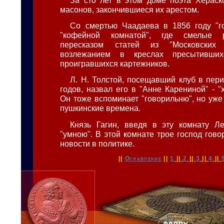
масонов, закончившиеся их арестом.
Со смертью Чаадаева в 1856 году "г
"кофейной комнатой", где смелые 
пересказом статей из "Московских
возлежанием в креслах пресытивши
проигравшихся картежников.
Л. Н. Толстой, посещавший клуб в пер
годов, назвал его в "Анне Карениной" - "
Он тоже вспоминает "говорильню", но уже 
пушкинские времена.
Князь Гагин, введя в эту комнату Л
"умною". В этой комнате трое господ гов
новости в политике.
||
Оглавление
||
1
||
2
||
3
||
4
||