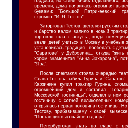
гордости, на стене вновь отделанного, р
времени, дома появилась огромная выве
буквами: "Большой Патрикеевский тр
скромно: "И. Я. Тестов".
Заторговал Тестов, щеголяя русским сто
и барство валом валило в новый трактир
торговля шла с августа, когда помещик
везли детей учиться в Москву в учебные 
установилась традиция - пообедать с детьм
"Саратове" у Дубровина... откуда "жить
хором знаменитая "Анна Захаровна", по
"Яра".
После спектакля стояла очередью теат
Слава Тестова забила Гурина и "Саратов". 
Карзинкин купил трактир Гурина, слома
огромнейший дом и составил "Товари
Московской гостиницы", отделал в нем 
гостиницу с сотней великолепных номер
открылась первая половина гостиницы. Но
Тестову, прибавившему к своей вывеске
"Поставщик высочайшего двора".
Петербургская знать во главе с ве