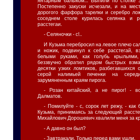
янтарным балыком... Выпили по стопке э
Постепенно закуски исчезали, и на мес
дорогого фарфора тарелки и серебро лож
соседнем столе курилась селянка и р
расстегаи.
- Селяночки - с!..
И Кузьма перебросил на левое плечо сал
и ножик, подвинул к себе расстегай, в
белыми руками, как голубь крыльями
беззвучно обратил рядом быстрых взма
десятки узких ломтиков, разбегавшихся о
серой налимьей печенки на серед
зарумяненным краям пирога.
- Розан китайский, а не пирог! - в
Далматов.
- Помилуйте - с, сорок лет режу, - ка
Кузьма, принимаясь за следующий рассте
Михайлович Дорошевич хвалили меня за кр
- А давно он был?
- Завтракали. Только перед вами ушли.