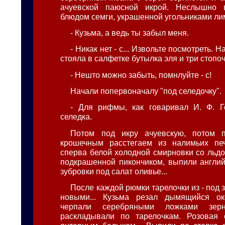
ачуевской паюсной икрой. Неслышно 
блюдом семги, украшенной угольниками ли
- Кузьма, а ведь ты забыл меня.
- Никак нет - с... Извольте посмотреть. 
стояла в салфетке бутылка эля и три стопоч
- Нешто можно забыть, помнлуйте - с!
Начали попервоначалу "под селедочку".
- Для рифмы, как говаривал И. Ф. Г
селедка.
Потом под икру ачуевскую, потом 
крошечным расстегаем из налимьих пе
сперва белой холодной смирновки со льдо
подкрашенной пикончиком, выпили англий
зубровки под салат оливье...
После каждой рюмки тарелочки из - под 
новыми... Кузьма резал дымящийся ок
черпали серебряными ложками зер
раскладывали по тарелочкам. Розовая 