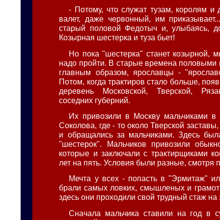
- Потому, что служат тузам, королям и 
валет, даже червонный, им приказывает..
старый половой Федотыч и, улыбаясь, до
Козырная шестерка и туза бьет!
Но пока "шестерка" станет козырной, м
надо пройти. В старые времена половыми 
главным образом, ярославцы - "ярослав
Потом, когда трактиров стало больше, поя
деревень Московской, Тверской, Ряз
соседних губерний.
Их привозили в Москву мальчиками в т
Соколова, где - то около Тверской заставы,
и обращались за мальчиками. Здесь был
"шестерок". Мальчиков привозили обыкн
которые и заключали с трактирщиками кон
лет на пять. Условия были разные, смотря п
Мечта у всех - попасть в "Эрмитаж" ил
брали самых ловких, смышленых и грамот
здесь они проходили свой трудный стаж на 
Сначала мальчика ставили на год в с