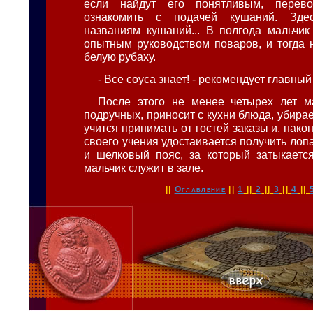
если найдут его понятливым, перев
ознакомить с подачей кушаний. Зде
названиям кушаний... В полгода мальчик
опытным руководством поваров, и тогда 
белую рубаху.
- Все соуса знает! - рекомендует главный
После этого не менее четырех лет м
подручных, приносит с кухни блюда, убирает
учится принимать от гостей заказы и, након
своего учения удостаивается получить лоп
и шелковый пояс, за который затыкается
мальчик служит в зале.
||
Оглавление
||
1
||
2
||
3
||
4
||