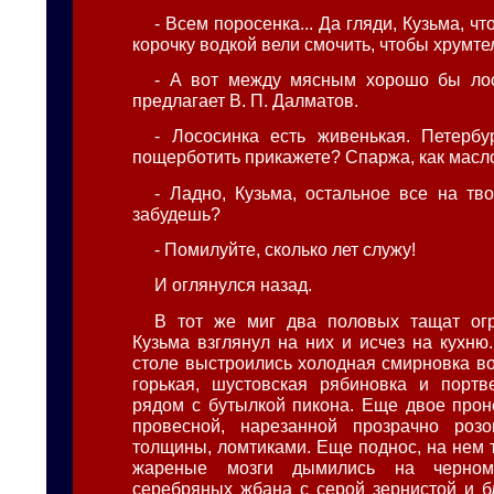
- Всем поросенка... Да гляди, Кузьма, ч
корочку водкой вели смочить, чтобы хрумте
- А вот между мясным хорошо бы лос
предлагает В. П. Далматов.
- Лососинка есть живенькая. Петербур
пощерботить прикажете? Спаржа, как масло
- Ладно, Кузьма, остальное все на тво
забудешь?
- Помилуйте, сколько лет служу!
И оглянулся назад.
В тот же миг два половых тащат ог
Кузьма взглянул на них и исчез на кухню
столе выстроились холодная смирновка во
горькая, шустовская рябиновка и порт
рядом с бутылкой пикона. Еще двое прон
провесной, нарезанной прозрачно роз
толщины, ломтиками. Еще поднос, на нем 
жареные мозги дымились на черно
серебряных жбана с серой зернистой и б