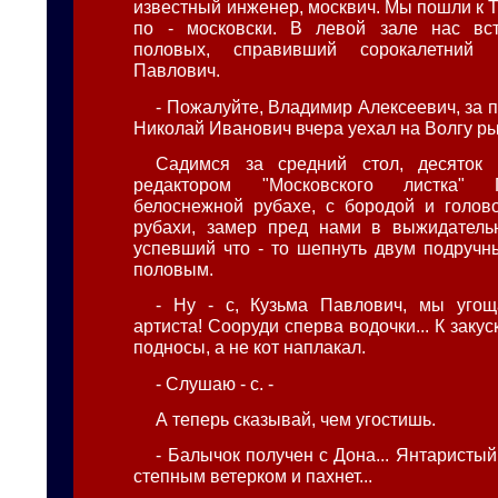
известный инженер, москвич. Мы пошли к 
по - московски. В левой зале нас вст
половых, справивший сорокалетний 
Павлович.
- Пожалуйте, Владимир Алексеевич, за п
Николай Иванович вчера уехал на Волгу ры
Садимся за средний стол, десяток
редактором "Московского листка" 
белоснежной рубахе, с бородой и голов
рубахи, замер пред нами в выжидательн
успевший что - то шепнуть двум подручн
половым.
- Ну - с, Кузьма Павлович, мы угощ
артиста! Сооруди сперва водочки... К закус
подносы, а не кот наплакал.
- Слушаю - с. -
А теперь сказывай, чем угостишь.
- Балычок получен с Дона... Янтаристый.
степным ветерком и пахнет...