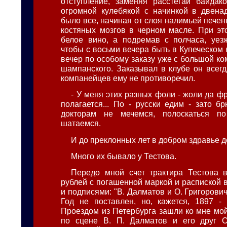
отступление, заменяя расстегаи байдак
огромной кулебякой с начинкой в двенад
было все, начиная от слоя налимьей печен
костяных мозгов в черном масле. При эт
белое вино, а подремав с полчаса, уез
чтобы с восьми вечера быть в Купеческом 
вечер по особому заказу уже с большой к
шампанского. Заказывал в клубе он всегд
компанейцев ему не противоречил.
- У меня этих разных фоли - жоли да фр
полагается... По - русски едим - зато б
докторам не мечемся, полоскаться п
шатаемся.
И до преклонных лет в добром здравье д
Много их бывало у Тестова.
Передо мной счет трактира Тестова 
рублей с погашенной маркой и распиской 
и подписями: "В. Далматов и О. Григорович"
Год не поставлен, но, кажется, 1897 -
Проездом из Петербурга зашли ко мне мо
по сцене В. П. Далматов и его друг О.