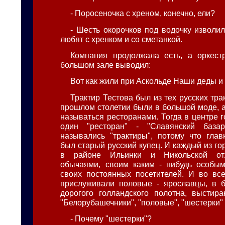
- Поросеночка с хреном, конечно, ели?
- Шесть окорочков под водочку изволил
любят с хренком и со сметанкой.
Компания продолжала есть, а оркест
большом зале выводил:
Вот как жили при Аскольде Наши деды и 
Трактир Тестова был из тех русских тра
прошлом столетии были в большой моде, а
называться ресторанами. Тогда в центре 
один "ресторан" - "Славянский база
назывались "трактиры", потому что гла
был старый русский купец. И каждый из го
в районе Ильинки и Никольской от
обычаями, своим каким - нибудь особы
своих постоянных посетителей. И во все
прислуживали половые - ярославцы, в б
дорогого голландского полотна, выстира
"Белорубашечники", "половые", "шестерки"
- Почему "шестерки"?