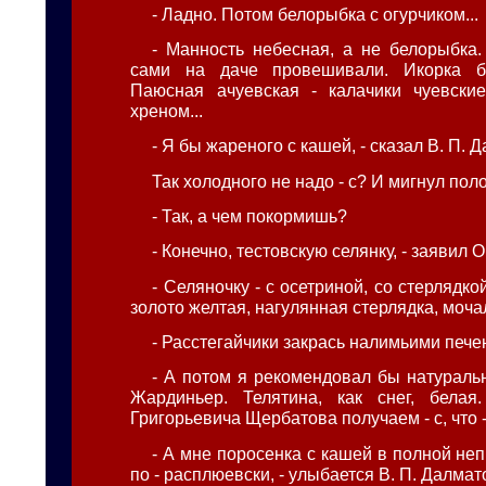
- Ладно. Потом белорыбка с огурчиком...
- Манность небесная, а не белорыбка
сами на даче провешивали. Икорка бе
Паюсная ачуевская - калачики чуевские
хреном...
- Я бы жареного с кашей, - сказал В. П. Д
Так холодного не надо - с? И мигнул пол
- Так, а чем покормишь?
- Конечно, тестовскую селянку, - заявил О
- Селяночку - с осетриной, со стерлядкой
золото желтая, нагулянная стерлядка, моча
- Расстегайчики закрась налимьими пече
- А потом я рекомендовал бы натуральн
Жардиньер. Телятина, как снег, белая
Григорьевича Щербатова получаем - с, что -
- А мне поросенка с кашей в полной не
по - расплюевски, - улыбается В. П. Далмат