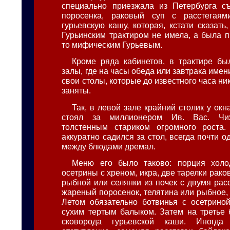
специально приезжала из Петербурга съ
поросенка, раковый суп с расстегая
гурьевскую кашу, которая, кстати сказать
Гурьинским трактиром не имела, а была п
то мифическим Гурьевым.
Кроме ряда кабинетов, в трактире б
залы, где на часы обеда или завтрака име
свои столы, которые до известного часа ни
заняты.
Так, в левой зале крайний столик у окн
стоял за миллионером Ив. Вас. Чи
толстенным стариком огромного роста
аккуратно садился за стол, всегда почти од
между блюдами дремал.
Меню его было таково: порция холо
осетрины с хреном, икра, две тарелки раков
рыбной или селянки из почек с двумя рас
жареный поросенок, телятина или рыбное, 
Летом обязательно ботвинья с осетрино
сухим тертым балыком. Затем на третье
сковорода гурьевской каши. Иногда