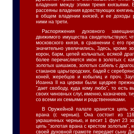
владения между этими тремя князьями. 
рассеяны владения вдовствующих княгинь.
в общем владении князей, и ее доходы 
ними на трети.
Распоряжения духовного завещани
движимого имущества свидетельствуют, чт
московского князя, в сравнении с его пр
значительно увеличились, Здесь, кроме з
корон, барм, цепей кольчатых, всякой др
более перечисляется икон в золотых с ка
золотых шишаков, золотых сабель с драго
стаканов царьгородских, бадей с серебрян
коней, жеребцов и кобылиц и проч. Зау
Иоанна II на церкви были щедрее прежни
"дает свободу, куда кому любо", то есть 
своих чиновных слуг, именно, казначеев, ти
со всеми их семьями и родственниками.
В Оружейной палате хранится цепь зо
врана (с чернью). Она состоит из 116
украшенных чернью, и весит 1 фунт 23 зо
цепь "золотая врана с крестом золотым", к
своей духовной грамоте передает сыну Ди