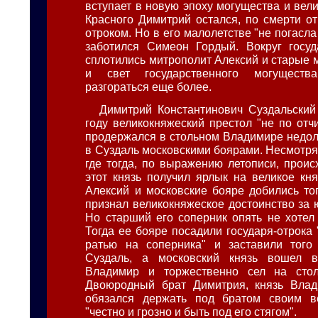
вступает в новую эпоху могущества и вел
Красного Димитрий остался, по смерти от
отроком. Но в его малолетстве "не погасла 
заботился Симеон Гордый. Вокруг госуд
сплотились митрополит Алексий и старые 
и свет государственного могущест
разгораться еще более.
Димитрий Константинович Суздальский
году великокняжеский престол "не по отч
продержался в стольном Владимире недолг
в Суздаль московскими боярами. Несмотря н
где тогда, по выражению летописи, проис
этот князь получил ярлык на великое кня
Алексий и московские бояре добились тог
признал великокняжеское достоинство за
Но старший его соперник опять не хотел 
Тогда ее бояре посадили государя-отрока 
ратью на соперника" и заставили того
Суздаль, а московский князь вошел 
Владимир и торжественно сел на сто
Двоюродный брат Димитрия, князь Влад
обязался держать под братом своим в
"честно и грозно и быть под его стягом".