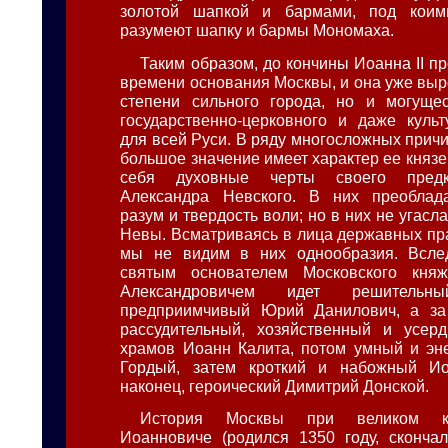
золотой шапкой и бармами, под коим
разумеют шапку и бармы Мономаха.
Таким образом, до кончины Иоанна II пр
времени основания Москвы, и она уже выр
степени сильного города, но и могущес
государственно-церковного и даже культ
для всей Руси. В ряду многосложных прич
большое значение имеет характер ее князей
себя духовные черты своего предк
Александра Невского. В них преоблада
разум и твердость воли; но в них не угасла
Невы. Всматриваясь в лица державных пр
мы не видим в них однообразия. Вслед
святым основателем Московского кня
Александровичем идет решительны
предприимчивый Юрий Данилович, а за
рассудительный, хозяйственный и усер
храмов Иоанн Калита, потом умный и эн
Гордый, затем кроткий и набожный И
наконец, героический Димитрий Донской.
История Москвы при великом к
Иоанновиче (родился 1350 году, скончал