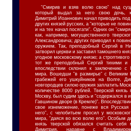
"Смирив и взяв волю свою" над сузд
который выдал за него свою дочь, к
Димитрий Иоаннович начал приводить под 
других князей русских, а "которые не повин
и на тех начал посягати". Одних он "смиря
как, например, могущественного тверско
Александровича; других приводил к пови
оружием. Так, преподобный Сергий в Н
затворил церкви и заставил тамошнего кня
угодное московскому князю; а строптивого
тот же преподобный Сергий тихими и 
впоследствии склонил к заключению с 
мира. Вошедши "в размирье" с Великим 
грабежей его ушкуйников на Волге, Ди
новгородцев силою оружия заплатить Моск
количестве 8000 рублей. Тверской князь
Москву, был судим здесь и "содержался в 
Гавшином дворе (в Кремле)". Впоследствии 
свое изнеможение, понеже вся Русская 
него", с челобитьем просил у московског
мира, "даяся во всю волю его". Особым д
князь тверской обязался считать себя
Димитрия, наравне с Владимиро