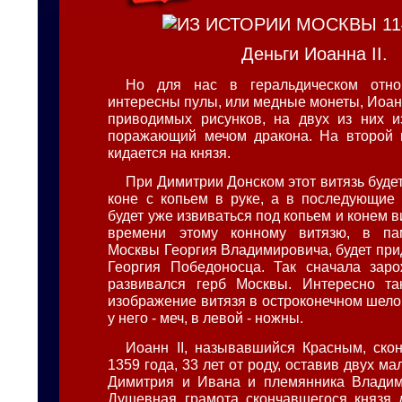
Деньги Иоанна II.
Но для нас в геральдическом отно
интересны пулы, или медные монеты, Иоанна
приводимых рисунков, на двух из них и
поражающий мечом дракона. На второй 
кидается на князя.
При Димитрии Донском этот витязь буде
коне с копьем в руке, а в последующие
будет уже извиваться под копьем и конем в
времени этому конному витязю, в па
Москвы Георгия Владимировича, будет при
Георгия Победоносца. Так сначала заро
развивался герб Москвы. Интересно та
изображение витязя в остроконечном шело
у него - меч, в левой - ножны.
Иоанн II, называвшийся Красным, ско
1359 года, 33 лет от роду, оставив двух м
Димитрия и Ивана и племянника Владим
Душевная грамота скончавшегося князя 