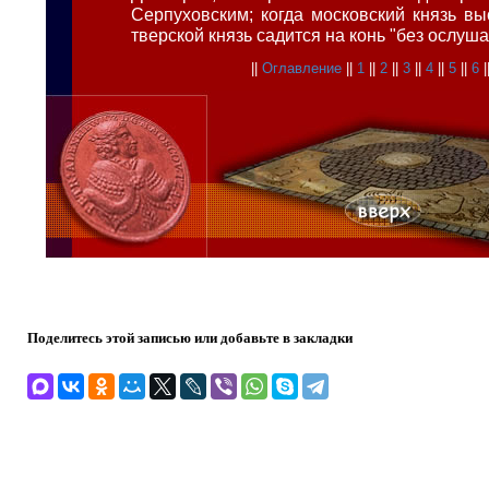
Серпуховским; когда московский князь вы
тверской князь садится на конь "без ослуша
||
Оглавление
||
1
||
2
||
3
||
4
||
5
||
6
|
Поделитесь этой записью или добавьте в закладки