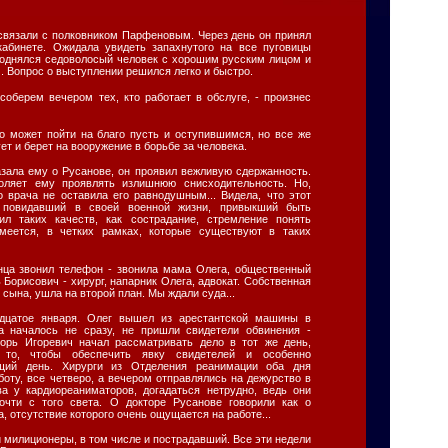
связали с полковником Парфеновым. Через день он принял
абинете. Ожидала увидеть запахнутого на все пуговицы
поднялся седоволосый человек с хорошим русским лицом и
 Вопрос о выступлении решился легко и быстро.
 соберем вечером тех, кто работает в обслуге, - произнес
то может пойти на благо пусть и оступившимся, но все же
ет и берет на вооружение в борьбе за человека.
азала ему о Русанове, он проявил вежливую сдержанность.
оляет ему проявлять излишнюю снисходительность. Но,
о врача не оставила его равнодушным... Видела, что этот
о повидавший в своей военной жизни, привыкший быть
ил таких качеств, как сострадание, стремление понять
меется, в четких рамках, которые существуют в таких
онца звонил телефон - звонила мама Олега, общественный
 Борисович - хирург, напарник Олега, адвокат. Собственная
 сына, ушла на второй план. Мы ждали суда...
адцатое января. Олег вышел из арестантской машины в
да началось не сразу, не пришли свидетели обвинения -
орь Игоревич начал рассматривать дело в тот же день,
то, чтобы обеспечить явку свидетелей и особенно
щий день. Хирурги из Отделения реанимации оба дня
аботу, все четверо, а вечером отправлялись на дежурство в
ва у кардиореаниматоров, догадаться нетрудно, ведь они
чти с того света. О докторе Русанове говорили как о
, отсутствие которого очень ощущается на работе...
 милиционеры, в том числе и пострадавший. Все эти недели