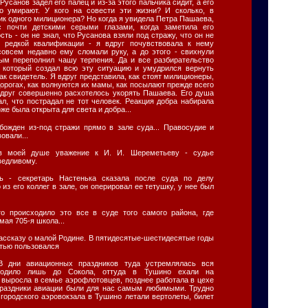
Русанов задел его палец и из-за этого пальчика сидит, а его
то умирают. У кого на совести эти жизни? И сколько, в
чик одного милиционера? Но когда я увидела Петра Пашаева,
с почти детскими серыми глазами, когда заметила его
ть - он не знал, что Русанова взяли под стражу, что он не
ч редкой квалификации - я вдруг почувствовала к нему
совсем недавно ему сломали руку, а до этого - свихнули
ым переполнил чашу терпения. Да и все разбирательство
, который создал всю эту ситуацию и умудрился вернуть
ак свидетель. Я вдруг представила, как стоят милиционеры,
дорогах, как волнуются их мамы, как посылают прежде всего
 вдруг совершенно расхотелось укорять Пашаева. Его душа
л, что пострадал не тот человек. Реакция добра набирала
же была открыта для света и добра...
божден из-под стражи прямо в зале суда... Правосудие и
овали...
 в моей душе уважение к И. И. Шереметьеву - судье
ведливому.
ть - секретарь Настенька сказала после суда по делу
 из его коллег в зале, он оперировал ее тетушку, у нее был
то происходило это все в суде того самого района, где
ая 705-я школа...
рассказу о малой Родине. В пятидесятые-шестидесятые годы
тью пользовался
В дни авиационных праздников туда устремлялась вся
ходило лишь до Сокола, оттуда в Тушино ехали на
 выросла в семье аэрофлотовцев, позднее работала в цехе
праздники авиации были для нас самым любимыми. Трудно
 городского аэровокзала в Тушино летали вертолеты, билет