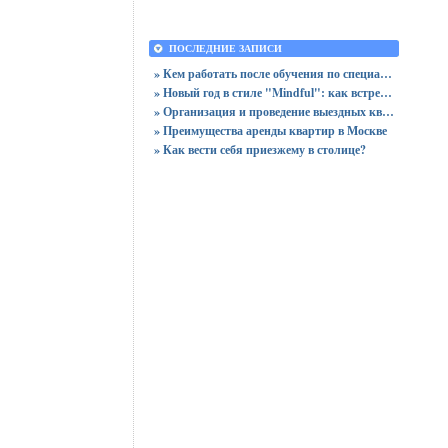
ПОСЛЕДНИЕ ЗАПИСИ
» Кем работать после обучения по специальности «Логистика»
» Новый год в стиле "Mindful": как встретить праздник, оставшись в сознании
» Организация и проведение выездных квизов
» Преимущества аренды квартир в Москве
» Как вести себя приезжему в столице?