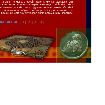
х, а еще - о Неве, о своей любви к хрупкой девушке, для
а всю жизнь и остался верен навсегда... Мой брат был
человеком, мог бы стать художником или поэтом. Особый
ке - мальчишкой собрал телевизор, большую редкость в те
ь приемник, сам ремонтировал свою автомашину, квартиру,
ГЛАВЛЕНИЕ
||
1
||
2
||
3
||
4
||