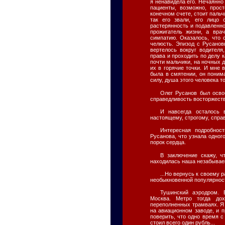
я ненавидела его. Нечаянно 
пациенты, возможно, прос
конечном счете, стоит паль
так его звали, его лицо 
растерянность и подавленнос
прожигатель жизни, а вра
симпатию. Оказалось, что 
челюсть. Эпизод с Русанов
вертелось вокруг водителя
права и проходить по делу к
почти мальчики, на ночных 
их в горячие точки. И мне
была в смятении, он понима
силу, душа этого человека то
Олег Русанов был осво
справедливость восторжеств
И навсегда осталось
настоящему, строгому, спра
Интересная подробнос
Русанова, что узнала одного
порок сердца.
В заключение скажу, ч
находилась наша незабываем
...Но вернусь к своему 
необыкновенной популярнос
Тушинский аэродром. 
Москва. Метро тогда до
переполненных трамваях. Я
на авиационном заводе, и 
поверить, что одно время с
стоил всего один рубль...