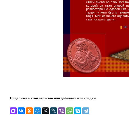
стихи писал об этих места
которой он стал опорой н
разносторонне одаренным 
талант у него был к техни
годы. Мог из ничего сделат
сам построил дачу...
||
О
Поделитесь этой записью или добавьте в закладки