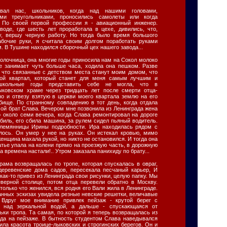
ывал нас, школьников, когда над нашими головами,
ми треугольниками, проносились самолеты или когда
 По своей первой профессии я - авиационный инженер.
воде, где шесть лет проработала в цехе, дивились, что,
у, вершу черную работу. Но тогда было время большого
абочие руки, я считала своим долгом поработать руками
. В Тушине находился сборочный цех нашего завода...
олочница, она многие годы приносила нам на Сокол молоко
ее занимает чуть больше часа, ходила она пешком. Разве
, что связанные с детством места станут моим домом, что
лой квартал, который станет для меня самым лучшим и
школьные годы представить себе не могла, что в
ыковском храме через тридцать лет после смерти отца-
но и отвезу взятую в церкви моего квартала землю на его
бище. По странному совпадению в тот день, когда отдала
 мой брат Слава. Вечером мне позвонила из Ленинграда жена
о около семи вечера, когда Слава ремонтировал на дороге
биль, его сбила машина, за рулем сидел пьяный водитель.
племянницы Ирины подробности. Ира находилась рядом с
илось. Он умер у нее на руках. Он истекал кровью, мимо
нщина махала рукой, но никто не остановился. И тогда она
тье упала на колени прямо на проезжую часть, в дорожную
а времена настали!.. Утром заказала панихиду по брату...
рама возвращалась по тропе, которая спускалась в овраг,
деревенские дома садов, пересекала песчаный карьер, И
как-то привез из Ленинграда свои рисунки, целую папку. Мы
верной столице, потом отца перевели обратно в Москву.
только что женился, вся родня его Вали жила в Ленинграде.
анных эскизах увидела резные невские решетки, величавые
. Вдруг мое внимание привлек пейзаж - крутой берег с
 над зеркальной водой, а дальше - спускающаяся от
ки тропа. Та самая, по которой я теперь возвращалась из
гда на пейзаже. В бытность студентом Слава наведывался
ила красота троице-лыковских и строгинских берегов. Он и