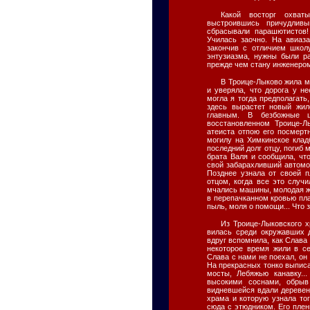
Какой восторг охват
выстроившись причудливы
сбрасывали парашютистов!
Училась заочно. На авиаза
закончив с отличием школ
энтузиазма, нужны были р
прежде чем стану инженером
В Троице-Лыково жила м
и уверяла, что дорога у н
могла я тогда предполагать
здесь вырастет новый жи
главным. В безбожные 
восстановленном Троице-Л
атеиста отпою его посмерт
могилу на Химкинское клад
последний долг отцу, погиб
брата Валя и сообщила, чт
свой забарахливший автомо
Позднее узнала от своей 
отцом, когда все это случ
мчались машины, молодая же
в перепачканном кровью пла
пыль, моля о помощи... Что з
Из Троице-Лыковского х
вилась среди окружавших 
вдруг вспомнила, как Слава 
некоторое время жили в се
Слава с нами не поехал, он 
На прекрасных тонко выпис
мосты, Лебяжью канавку..
высокими соснами, обрыв
видневшейся вдали деревень
храма и которую узнала то
сюда с этюдником. Его плен