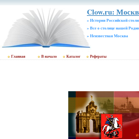
Clow.ru: Москв
» История Российской стол
» Все о столице нашей Роди
» Неизвестная Москва
Главная
В начало
Каталог
Рефераты
И