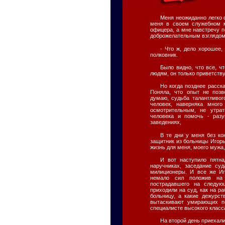
Меня неожиданно легко 
меня в своем служебном к
офицера, а мне навстречу 
доброжелательным взглядом.
- Что ж, дело хорошее,
полковник.
Было видно, что все, ч
людям, он только приветству
Но когда позднее расск
Поняла, что опыт не позв
думаю, судьба талантливог
человек, наверняка мног
осмотрительным, не утрат
человека и помочь - разу
заведениях,
В те дни у меня без к
защитник из больницы Игорь
жизнь для меня, моего мужа,
И вот наступило пятн
наручниках, заседание су
милиционеры. И все же Иг
немало сил положив на 
пострадавшего на следую
приходили на суд, как на р
больницу, а какие дежурст
вытаскивают умирающих по
специалисте высокого класса
На второй день приехали