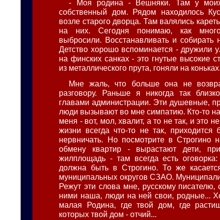
- Моя родина - Вешняки. Там у мои
собственный дом. Рядом находилось Кус
возле старого дворца. Там валялись карет
на них. Сегодня понимаю, как много
выбросили. Восстанавливать и собирать н
Детство хорошо вспоминается - дружили у
на финских санках - это гнутые высокие с
из металлического прута, гоняли на коньках.
Мне жаль, что больше она не возвр
разговору. Раньше я никогда так близк
главами администрации. Эти душевные, п
люди вызывают во мне симпатию. Кто-то н
меня - вот, мол, хвалит, а то не так, и это н
жизни всегда что-то не так, приходится б
нервничать. Но посмотрите в Строгино 
обмену квартир - вырастают дети, при
жилплощадь - там всегда есть оговорка:
должна быть в Строгино. То же касаетс
муниципальных округов СЗАО. Муниципалит
Режут эти слова мне, русскому писателю, 
ними наша, люди на ней свои, родные... Х
малая Родина, где твой дом, где расти
которых твой дом - отчий...