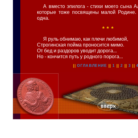
А вместо эпилога - стихи моего сына А
которые тоже посвящены малой Родине. 
одна.
* * *
Я руль обнимаю, как плечи любимой,
Строгинская пойма проносится мимо.
От бед и раздоров уводит дорога...
Но - кончится путь у родного порога...
||
ОГЛАВЛЕНИЕ
||
1
||
2
||
3
||