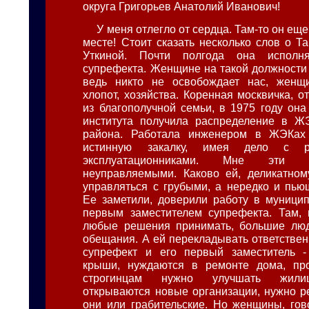
округа Григорьев Анатолий Иванович!
У меня отлегло от сердца. Там-то он ещ
месте! Стоит сказать несколько слов о Т
Уткиной. Почти полгода она исполня
супрефекта. Женщине на такой должности 
ведь никто не освобождает нас, женщ
хлопот, хозяйства. Коренная москвичка, о
из благополучной семьи, в 1975 году она
института получила распределение в Ж
района. Работала инженером в ЖЭКах
истинную закалку, имея дело с р
эксплуатационниками. Мне эти 
неуправляемыми. Каково ей, деликатном
управляться с грубыми, а нередко и пь
Ее заметили, доверили работу в муницип
первым заместителем супрефекта. Там, 
любые решения принимать, большие лю
обещания. А ей перекладывать ответственн
супрефект и его первый заместитель - 
крыши, нуждаются в ремонте дома, про
строгинцам нужно улучшать жили
открываются новые организации, нужно р
они или грабительские. Но женщины, гов