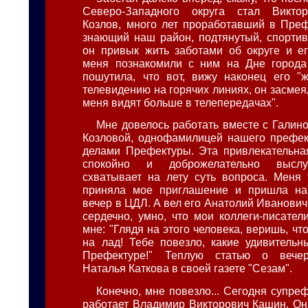
Северо-Западного округа стал Викто
Козлов, много лет проработавший в Пре
знающий наш район, подтянутый, спортив
он привык жить заботами об округе и ег
меня познакомили с ним на Дне города
пошутила, что вот, вижу наконец его "
телевидению на горячих линиях, он засме
меня видят больше в телепередачах".
Мне довелось работать вместе с Галин
Козловой, однофамилицей нашего префек
делами Префектуры. Эта привлекательна
спокойно и доброжелательно выслу
схватывает на лету суть вопроса. Меня 
приняла мое приглашение и пришла на
вечер в ЦДЛ. А вел его Анатолий Иванович 
сердечно, умно, что мои коллеги-писател
мне: "Глядя на этого человека, веришь, что
на лад! Тебе повезло, какие удивитель
Префектуре!" Теплую статью о вечер
Наталья Каткова в своей газете "Сезам".
Конечно, мне повезло... Сегодня супре
работает Владимир Викторович Кашин. Он