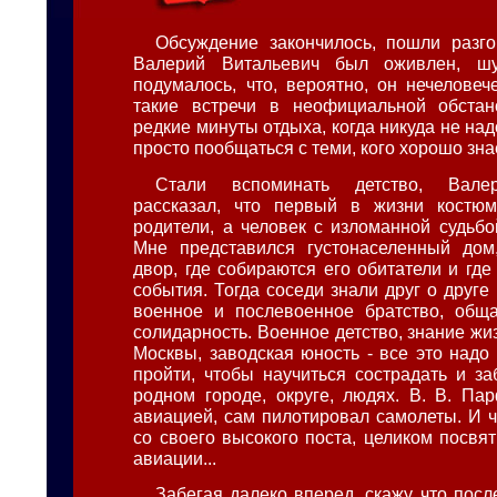
Обсуждение закончилось, пошли разго
Валерий Витальевич был оживлен, шу
подумалось, что, вероятно, он нечеловеч
такие встречи в неофициальной обстан
редкие минуты отдыха, когда никуда не на
просто пообщаться с теми, кого хорошо знае
Стали вспоминать детство, Вале
рассказал, что первый в жизни костю
родители, а человек с изломанной судьбо
Мне представился густонаселенный дом
двор, где собираются его обитатели и гд
события. Тогда соседи знали друг о друге
военное и послевоенное братство, общ
солидарность. Военное детство, знание ж
Москвы, заводская юность - все это над
пройти, чтобы научиться сострадать и за
родном городе, округе, людях. В. В. Па
авиацией, сам пилотировал самолеты. И ч
со своего высокого поста, целиком посвя
авиации...
Забегая далеко вперед, скажу, что пос