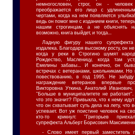
немногословен, строг, он - челове
преображается его лицо с удлиненны
чертами, когда на нем появляется улыбка
ведь он помог мне с изданием книги, тепер
нашим строгинцам, а не объяснять на
возможно, книга выйдет, и тогда...
Ладную фигуру нашего супрефекта
издалека. Благодаря высокому росту, он не 
когда у реки в Строгино шумят наро
Рождество, Масленицу, когда там ус
Емелины забавы... И конечно, он быва
встречах с ветеранами, школьниками. Но 
повествованию, в год 1995. Не забуду 
награждение ветеранов впервые пр
Викторовна Уткина. Анатолий Иванович, 
"Больше в муниципалитете не работает".
что это значит? Привыкла, что к нему иду
что он схватывает суть дела на лету, что в
успевает. Вот уж поистине человек на св
кто-то крикнул: "Григорьев приехал
супрефекта Альберт Борисович Максименк
- Слово имеет первый заместитель 