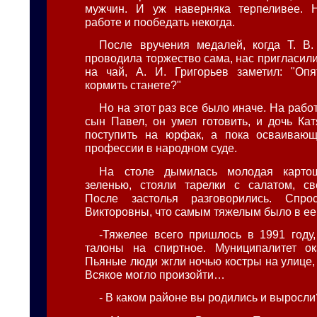
мужчин. И уж наверняка терпеливее. 
работе и пообедать некогда.
После вручения медалей, когда Т. В
проводила торжество сама, нас пригласил
на чай, А. И. Григорьев заметил: "Опя
кормить станете?"
Но на этот раз все было иначе. На рабо
сын Павел, он умел готовить, и дочь Ка
поступить на юрфак, а пока осваиваю
профессии в народном суде.
На столе дымилась молодая картош
зеленью, стояли тарелки с салатом, с
После застолья разговорились. Спр
Викторовны, что самым тяжелым было в ее
-Тяжелее всего пришлось в 1991 году,
талоны на спиртное. Муниципалитет ок
Пьяные люди жгли ночью костры на улице,
Всякое могло произойти…
- В каком районе вы родились и выросли