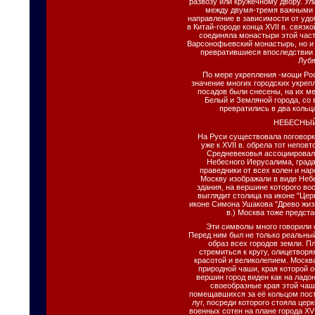
развозу или кружечному двору. У
между двумя-тремя важными 
направление в зависимости от удо
в Китай-городе конца XVII в. связк
соединяла монастыри этой част
Варсонофьевский монастырь, но и 
превратившиеся впоследствии 
Лубя
По мере укрепления -мощи Рос
значение многих городских укре
посадов были снесены, на их м
Белый и Земляной города, со
превратились в два кольц
НЕБЕСНЫ
На Руси существовала поговорка:
уже к XVII в. обрела тот непов
Средневековья ассоциировал
Небесного Иерусалима, града
праведники от всех колен и на
Москву изображали в виде Небе
здания, на вершине которого во
выглядит столица на иконе "Цер
иконе Симона Ушакова "Древо жизн
в.) Москва тоже предст
Эти символы много говорили 
Перед ним был не только реальный
образ всех городов земли. П
стремиться к кругу, олицетворя
красотой и великолепием. Москв
природной чаши, края которой о
вершин город виден как на ладо
своеобразные края этой ча
помещавшихся за её кольцом пос
луг, посреди которого стояла це
военных сотен на плане города XV