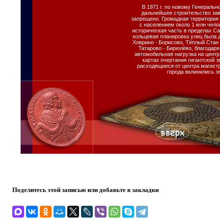
В 1971 г. по новому Генераль
дальнейшее строительство зав
запрещено. Громадная территория 
с населением около 1 млн чело
историческая часть в пределах Са
кольцевая планировка улиц была 
Ховрино - Борисово, Тёплый Стан
Татарово - Бирюлёво, благодар
автомобильная нагрузка на цент
картах очертания гигантской 
расходящиеся от центра магистр
города вклинились з
Поделитесь этой записью или добавьте в закладки