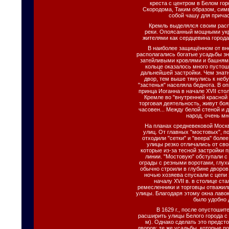
креста с центром в Белом гор
Скородома, Таким образом, сим
собой чашу для причас
Кремль выделялся своим расп
реки. Опоясанный мощными укр
жителями как сердцевина города
В наиболее защищённом от вн
располагались богатые усадьбы зн
затейливыми кровлями и башням
кольце оказалось много пустош
дальнейшей застройки. Чем знат
двор, тем выше тянулись к неб
"застенья" населяла беднота. В о
принца Иоганна в начале XVII сто
Кремле во "внутренней красной
торговая деятельность, живут боя
часовен... Между белой стеной и 
народ, очень мн
На планах средневековой Моск
улиц. От главных "мостовых", 
отходили "сетки" и "веера" боле
улицы резко отличались от сво
которые из-за тесной застройки
линии. "Мостовую" обступали с
ограды с резными воротами, глух
обычно строили в глубине дворов
ночью хозяева спускали с цепи
началу XVII в. в столице ст
ремесленники и торговцы отважил
улицы. Благодаря этому окна лавок
было удобно 
В 1629 г., после опустоши
расширить улицы Белого города с д
м). Однако сделать это предст
дворов; те же усадьбы, которые п