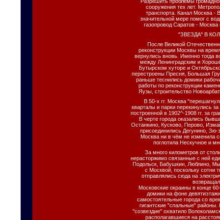
Разрешить проблемы громадног
сооружения тех лет. Метропо
транспорта. Канал Москва - 
значительной мере помог с во
газопровод Саратов - Москва
"ЗВЕЗДА" В КО
После Великой Отечественн
реконструкции Москвы на время 
вернулись вновь. Именно тогда 
между Ленинградским и Хорошё
Бутырском хуторе и Октябрьск
перестроены Пресня, Большая Гру
раньше теснились домики рабочи
работы по реконструкции каме
Яузы, строительство Новоарбат
В 50-х гг. Москва "перешагну
кварталы и парки перекинулись за
построенной в 1902^-1908 гг. за г
В черте города оказались бывш
Останкино, Кусково, Перово, Изма
присоединились Дегунино, Зю-з
Москва ни в чём не изменила себ
поглотила Нескучное и мн
За много километров от стол
нерасторжимо связанные с ней еди
Подольск, Бабушкин, Люблино, Мы
с Москвой, поскольку сотни 
отправлялись сюда на электри
возвращал
Московские окраины в конце 60-х
домики на фоне девятиэтажн
самостоятельные города со вре
гигантские "спальные" районы. 
"созвездие" охватило Волоколамск
располагавшиеся на расстоян