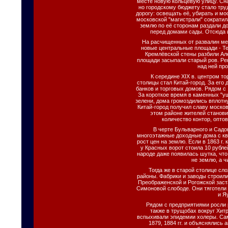
месте новую кольцевую улицу. Сн
но городскому бюджету стало тр
дорогу: освещать её, убирать и мо
московской "магистрали" сократил
землю по её сторонам раздали д
перед домами сады. Отсюда и
На расчищенных от развалин мес
новые центральные площади - Т
Кремлёвской стены разбили Ал
площади засыпали старый ров. Ре
над ней пр
К середине XIX в. центром т
столицы стал Китай-город. За его
банков и торговых домов. Рядом с
За короткое время в каменных "у
зелени, дома громоздились вплотну
Китай-город получил славу московс
этом районе жителей станови
количество контор, опто
В черте Бульварного и Садов
многоэтажные доходные дома с кв
рост цен на землю. Если в 1863 г.
у Красных ворот стоила 10 рублей
народе даже появилась шутка, чт
не землю, а ч
Тогда же в старой столице с
районы. Фабрики и заводы строил
Преображенской и Рогожской заст
Симоновой слободе. Они тяготели
и Я
Рядом с предприятиями росли 
также в трущобах вокруг Хит
вспыхивали эпидемии холеры. Са
1879, 1884 гг. и объяснялись