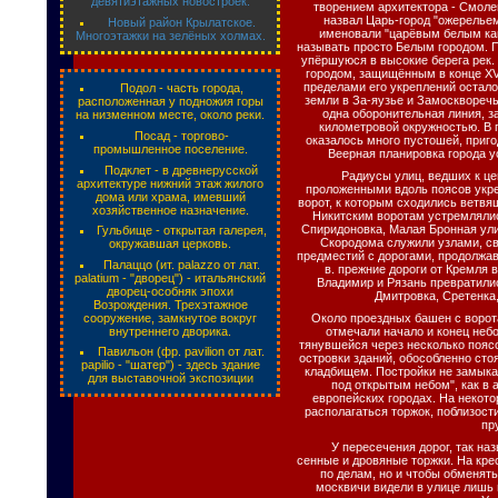
девятиэтажных новостроек.
творением архитектора - Смоле
назвал Царь-город "ожерелье
Новый район Крылатское.
именовали "царёвым белым ка
Многоэтажки на зелёных холмах.
называть просто Белым городом. 
упёршуюся в высокие берега рек
городом, защищённым в конце XV
пределами его укреплений остал
Подол - часть города,
земли в За-яузье и Замосквореч
расположенная у подножия горы
одна оборонительная линия, з
на низменном месте, около реки.
километровой окружностью. В
Посад - торгово-
оказалось много пустошей, приг
промышленное поселение.
Веерная планировка города у
Подклет - в древнерусской
Радиусы улиц, ведших к це
архитектуре нижний этаж жилого
проложенными вдоль поясов укре
дома или храма, имевший
ворот, к которым сходились ветвя
хозяйственное назначение.
Никитским воротам устремлялис
Спиридоновка, Малая Бронная ули
Гульбище - открытая галерея,
Скородома служили узлами, с
окружавшая церковь.
предместий с дорогами, продолжа
Палаццо (ит. palazzo от лат.
в. прежние дороги от Кремля 
раlatium - "дворец") - итальянский
Владимир и Рязань превратили
дворец-особняк эпохи
Дмитровка, Сретенка
Возрождения. Трехэтажное
сооружение, замкнутое вокруг
Около проездных башен с ворот
внутреннего дворика.
отмечали начало и конец неб
тянувшейся через несколько пояс
Павильон (фр. pavilion от лат.
островки зданий, обособленно сто
papilio - "шатер") - здесь здание
кладбищем. Постройки не замыка
для выставочной экспозиции
под открытым небом", как в
европейских городах. На некот
располагаться торжок, поблизост
пр
У пересечения дорог, так на
сенные и дровяные торжки. На кре
по делам, но и чтобы обменят
москвичи видели в улице лишь п