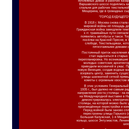
ночлежных домах и рабочих казарм
Варшавского шоссе поднялись ки
спальни для рабочих текстильно
Мещерина, где в громадных сыр
"ГОРОД БУДУЩЕГО
В 1918 г. Москва снова стала
мировой войны её площадь до
Гражданская война замедлили темп
х гг. трамвайные пути связали
появились автобусы и такси. То
посёлки на Красной Пресне, в 
слободе, Текстильщиках, кот
пятиэтажными домами с
Постоянный приток населения в 
стал задыхаться в старых 
перепланировка. Но возникавшие 
молодых советских архитекто
приводили москвичей в ужас. П
новую Венецию, создав водные ма
взорвать центр, заменить суще
улицы шахматной сеткой прямы
кометы с огромным хвостом в
В этих условиях Генеральный 
1935 г., был далеко не самым р
направление роста столицы - на юг,
на Международной выставке в Н
демонстрировалась электричес
столицы, на которой можно было 
произведённые перестройки и кон
Перед войной были заново сп
перестроены улицы Горького (
Большая Калужская, 1-я Мещанс
кольцо, шоссе Энтузиастов, Ленин
шос