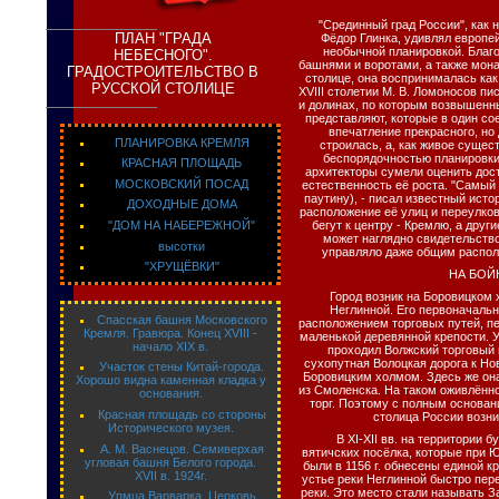
"Срединный град России", как н
ПЛАН "ГРАДА
Фёдор Глинка, удивлял европе
необычной планировкой. Благ
НЕБЕСНОГО".
башнями и воротами, а также мо
ГРАДОСТРОИТЕЛЬСТВО В
столице, она воспринималась как
РУССКОЙ СТОЛИЦЕ
XVIII столетии М. В. Ломоносов пи
и долинах, по которым возвышенны
представляют, которые в один со
впечатление прекрасного, но 
ПЛАНИРОВКА КРЕМЛЯ
строилась, а, как живое сущес
беспорядочностью планировки
КРАСНАЯ ПЛОЩАДЬ
архитекторы сумели оценить дос
МОСКОВСКИЙ ПОСАД
естественность её роста. "Самый
паутину), - писал известный истор
ДОХОДНЫЕ ДОМА
расположение её улиц и переулков
бегут к центру - Кремлю, а друг
"ДОМ НА НАБЕРЕЖНОЙ"
может наглядно свидетельство
высотки
управляло даже общим распол
"ХРУЩЁВКИ"
НА БОЙ
Город возник на Боровицком 
Неглинной. Его первоначаль
Спасская башня Московского
расположением торговых путей, п
Кремля. Гравюра. Конец XVIII -
маленькой деревянной крепости. 
начало XIX в.
проходил Волжский торговый 
сухопутная Волоцкая дорога к Но
Участок стены Китай-города.
Боровицким холмом. Здесь же она
Хорошо видна каменная кладка у
из Смоленска. На таком оживлённ
основания.
торг. Поэтому с полным основан
Красная площадь со стороны
столица России возни
Исторического музея.
В XI-XII вв. на территории 
А. М. Васнецов. Семиверхая
вятичских посёлка, которые при 
угловая башня Белого города.
были в 1156 г. обнесены единой к
XVII в. 1924г.
устье реки Неглинной быстро пере
реки. Это место стали называть 
Упмца Варварка. Церковь