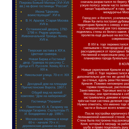
сначала разрастался по берегу 
Покрова Божьей Матери (XVI-XVII
узкую полосу земли часто залив
вв.) на фоне гостиницы "Россия".
начал "карабкаться" в гору, 
Икона "Церковь
междуречье Моск
воинствующая". XVI в.
Город рос и богател, усиливала
В. Н. Аралов. Старая Москва
Иван Ка-лита построил дубовы
XVII в.
территорию Кремля к северу и вос
г. С невероятной для того времен
Останкинский дворец. 1792-
поднялись стены из белого камня. 
1798 гг. Рядом церковь
пролегла ещё дальше на восток
Живоначальной Троицы. Конец
современно
XVII в.
В XIV в. торг переместился
связывали с Новгородской дор
Тверская застава в XIX в.
расходившиеся от проездных ба
Цветная гравюра.
Неглинной и пересекали реку, 
планировка города буквально 
Новая Биржа и Гостиный
двор. Гравюра по рисунку С.
В КОЛ
Дитца и П. Русселя. Конец 40-х гг.
XIX в.
Новые укрепления Кремля из кр
1495 гг. Торг переместился 
Никольская улица. 70-е гг. XIX
дополнительно для тех же целей 
в.
за-стенья, вдоль реки Неглинн
Кремля. Помимо непомерно раз
Доходный дом на площади
торжки поменьше, располож
Пречистенские Ворота. 1907 г.
Занеглименье. Торговые места о
Общий вид на жилой
Москвы; они притягивали к се
комплекс "Дом на набережной".
застраивались домами и прев
трёхчастная система деления горо
Гостиница "Украина".
Нужно отметить, что именно торг 
Памятник Ю. А. Гагарину на
части и больше всего влиял 
площади Гагарина. Скульпторы П.
После постройки кирпичного К
И. Бондаренко и др. 1980 г.
белокаменной каменной стеной, п
Московские окраины в конце
Стена была построена под руково
60-х - начале 70-х гг.:
Коня, который в награду за рабо
деревенские домики на фоне
шубу и право поцеловать руку