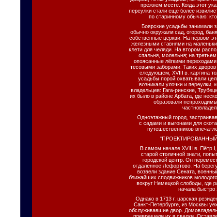
прежнем месте. Когда этот ук
переулки стали ещё более извилис
по старинному обычаю: кто 
Боярские усадьбы занимали з
обычно окружали сад, огород, бан
собственные церкви. На первом эт
железными ставнями на маленьки
клети для челяди. На втором распо
спальня, молельня; на третьем
опоясанные лёгкими переходами
тесовыми заборами. Таких дворов
следующем, XVIII в. картина 
усадьбы порой охватывали цел
возникали улочки и переулки,
владельцев: Гага-ринские, Трубец
их было в районе Арбата, где нес
образовали непроходимы
частновладел
Одноэтажный город, застраивав
с садами и выгонами для скота
путешественников впечатле
"ПРОЕКТИРОВАННЫЙ
В самом начале XVIII в. Пётр 
старой столичной знати, попы
городской центр. Он перемест
отдалённое Лефортово. На берегу
возвели здание Сената, военны
ближайших сподвижников молодого
вокруг Немецкой слободы, где 
начала быстро 
Однако в 1713 г. царская резид
Санкт-Петербурге, из Москвы уе
обслуживавшие двор. Домовладель
превращали их в свалки. Оставл