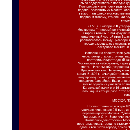
было поддерживать в порядке д
Полиция десятилетиями разыскив
надеясь заставить их мостить сво
века отчаявшиеся московские вл
подворья любому, кто обещал по
владе
В 1775 г. Екатерина II утвер
Москве план" - первый регулярный
старой столицы. Этот документ
ограниченный чертой стен Белог
располагалось между Бульварны
городе разрешалось строить т
следовало мостить и
Исполнение проектa затянулос
через центр старой столицы пар
построили Водоотводный кан
Москворецкая набережные, через 
мосты - Никольский (позднее на
Краснохолмский. Неглинную за
канал. В 1804 г. начал действова
водопровод, по которому ключева
городских бассейнов. Были снесе
месте одного из участков появ
Коллежский вал и его 16 заста
площадь в четыре раза. Этот в
гор
МОСКВА П
После страшного пожара 1812
уцелело лишь около 2,5 тыс., и
перепланировки Москвы. Однако
Григорьев и О. И. Бове, ученик
Комиссией для строений Моск
восстанавливать город по старым
вдоль стен Китай-города, срыли 