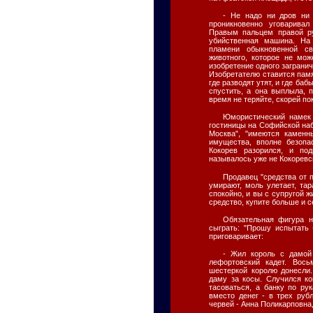
- Не надо ни дров ни 
проникновенно уговарива
Правым пальцем правой ру
убийственная машина. На
пламени обыкновенной св
животного, которое не мож
изобретение одного заграни
Изобретателю ставится памя
где разводят утят, и где баб
спустить, а она выплыла, п
время не теряйте, скорей по
Юмористический намек 
гостиницы на Софийской наб
Москва", "имеются каменн
имущества, вполне безопа
Кокорев разорился, и по
называлось уже не Кокоревс
Продавец "средства от 
умирают, моль улетает, та
спокойно, и вы с супругой ж
средство, купите больше и 
Обязательная фигура н
сыграть: "Прошу испытать 
приговаривает:
- Жил король с дамой
лефортовский кадет. Вос
шестеркой королю донесли.
даму за косы. Случился ко
тасоваться, а банку по ру
вместо денег - в трех руб
червей - Анна Поликарповна,