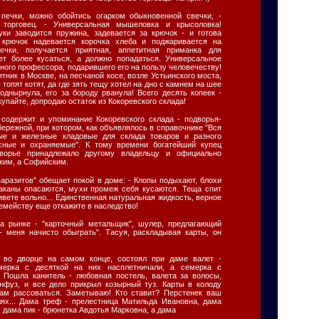
печки, можно обойтись огарком обыкновенной свечки, -
л торговец. - Универсальная мышеловка и крысоловка!
ки заводится пружина, задевается за крючок - и готова
 крючок надевается корочка хлеба и поджаривается на
ечки, получается приятная, аппетитная приманка для
ет более кусаться, а должно попадаться. Универсальное
чного профессора, подарившего его на пользу человечеству!
тник в Москве, на песчаной косе, возле Устьинского моста,
ы топят котят, да где зять тещу хотел на дно с камнем на шее
однырнула, его за бороду рванула! Всего десять копеек -
купайте, допродаю остаток из Кокоревского склада!
содержит и упоминание Кокоревского склада - подворья-
ережной, при котором, как объявлялось в справочнике "Вся
ые и железные кладовые для склада товаров и разного
сные и охраняемые". К тому времени богатейший купец
дворье принадлежало другому владельцу и официально
ким, а Софийским.
паразитов" обещает покой в доме: - Клопы подыхают, блохи
раканы опасаются, мухи промеж себя кусаются. Теща спит
ивете вольно... Единственная натуральная жидкость, верное
семейству еще откажите в наследство!
а рынке - "карточный метальщик", шулер, предлагающий
- меня начисто обыграть". Тасуя, раскладывая карты, он
 во дворце на самом конце, состоял при даме валет -
ьмерка с десяткой на них насплетничали, а семерка с
 Пошла канитель - любовная постель, валета за волосы,
нфуз, и все дело прикрыл козырный туз. Карты в колоду
кам рассоваться. Заметываю! Кто ставит? Перстенек ваш
лях... Дама треф - прелестница Матильда Ивановна, дама
 дама пик - брюнетка Авдотья Марковна, а дама