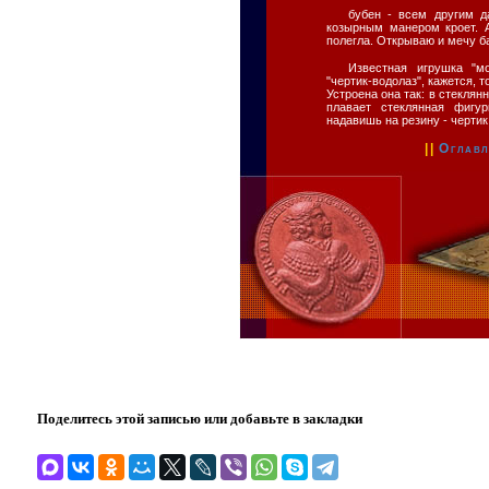
бубен - всем другим д
козырным манером кроет. А
полегла. Открываю и мечу б
Известная игрушка "мо
"чертик-водолаз", кажется, 
Устроена она так: в стеклян
плавает стеклянная фигур
надавишь на резину - чертик
||
Оглавл
Поделитесь этой записью или добавьте в закладки