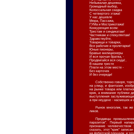
Небывалая дешевка,
Громадный выбор,
Колоссальная скидка
С четвертого этажа!
У нас дешевле
Мюра, Пассажа,
ГУМа и Мострикотажа!
Конкуренция всем:
Трестам и синдикатам!
Частникам и спекулянтам!
Здравствуйте,
Товарищи и товарки,
Все рабочие и пролетарки!
Юные пионеры,
Бравые милиционеры
И вся прочая братва, -
Продвигайся вся сюда!..
В нашем тресте
Плати на этом месте -
Без карточек
И без очереди!
Собственно говоря, торг
на улицу, и фантазия, изоб
на рынке товара или платной
крик, а внимание публики д
выступления заслуживающим
а при неудаче - насмешек и 
Рынок многолик, так же
ликов.
Продавцы промышленны
паразитов". Первый напи
признание человечеством 
сказать, этот "крик" записан
на Арбатской площади, и это