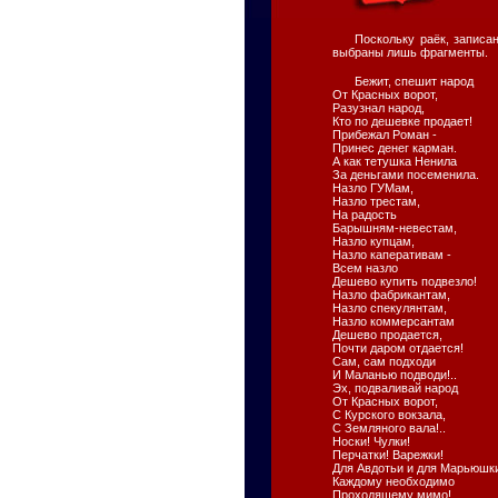
Поскольку раёк, записа
выбраны лишь фрагменты.
Бежит, спешит народ
От Красных ворот,
Разузнал народ,
Кто по дешевке продает!
Прибежал Роман -
Принес денег карман.
А как тетушка Ненила
За деньгами посеменила.
Назло ГУМам,
Назло трестам,
На радость
Барышням-невестам,
Назло купцам,
Назло каперативам -
Всем назло
Дешево купить подвезло!
Назло фабрикантам,
Назло спекулянтам,
Назло коммерсантам
Дешево продается,
Почти даром отдается!
Сам, сам подходи
И Маланью подводи!..
Эх, подваливай народ
От Красных ворот,
С Курского вокзала,
С Земляного вала!..
Носки! Чулки!
Перчатки! Варежки!
Для Авдотьи и для Марьюшк
Каждому необходимо
Проходящему мимо!