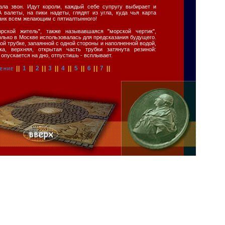
ала звон. Идут короли, каждый себе супругу выбирает и
 валеты, на пики надеты, глядят из угла, куда чья карта
анк всем желающим с пятиалтынного!
рской житель", также называвшаяся "морской чертик",
только в Москве использовалась для предсказания будущего.
ной трубке, запаянной с одной стороны и наполненной водой,
ка, верхняя, открытая часть трубки затянута резиной:
 опускается на дно, отпустишь - всплывает.
ение
||
1
||
2
||
3
||
4
||
5
||
6
||
7
||