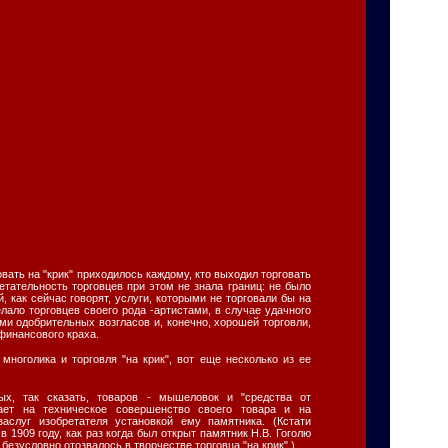
овать на "крик" приходилось каждому, кто выходил торговать
ретательность торговцев при этом не знала границ: не было
, как сейчас говорят, услуги, которыми не торговали бы на
елало торговцев своего рода -артистами, в случае удачного
и одобрительных возгласов и, конечно, хорошей торговли,
финансового краха.
 многолика и торговля "на крик", вот еще несколько из ее
х, так сказать, товаров - мышеловок и "средства от
рает на техническое совершенство своего товара и на
заслуг изобретателя установкой ему памятника. (Кстати
 в 1909 году, как раз когда был открыт памятник Н.В. Гоголю
 безусловно отозвалось в творчестве торговца "на крик".)