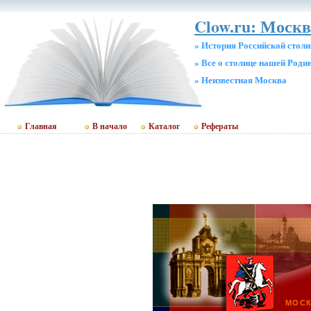
Clow.ru: Москв
» История Российской стол
» Все о столице нашей Роди
» Неизвестная Москва
Главная
В начало
Каталог
Рефераты
МОСК