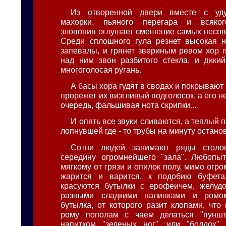
Из отворенной двери вместе с уд
махорки, пьяного перегара и всяког
зловония оглушает смешение самых несов
Среди сплошного гула резнет высокая н
запевалы, и грянет звериным ревом хор п
над ним звон разбитого стекла, и дикий
многоголосая ругань.
А басы хора гудят в сводах и покрывают 
прорежет их визгливый подголосок, а его не
очередь, фальшивая нота скрипки...
И опять все звуки сливаются, а теплый п
лопнувшей где - то трубы на минуту останов
Сотни людей занимают ряды столо
середину огромнейшего "зала". Любопыт
мягкому от грязи и опилок полу, мимо огро
жарится и варится, к подобию буфета
красуются бутылки с ерофеичем, желудо
разными сладкими наливками и ромом
бутылка, от которого разит клопами, что
рому пополам с чаем делаться "пунш
напитком "зеленых ног", или "болдох",