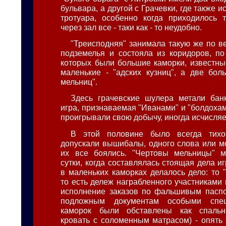
бульвара, а другой с Грачевки, где также и
тротуара, особенно когда приходилось 
через зал все - таки как - то неудобно.
"Треисподняя" занимала такую же по в
подземелья и состояла из коридоров, п
которых были большие каморки, известны
маленькие - "адских кузниц", а две бол
мельниц".
Здесь грачевские шулера метали бан
игра, признаваемая "Иванами" и "болдохам
проигрывали свою добычу, иногда исчисля
В этой половине было всегда тихо
допускали вышибалы, одного слова или м
их все боялись. "Чертовы мельницы" м
сутки, когда составлялась стоящая дела иг
в маленьких каморках делалось дело: то 
то есть дележ награбленного участниками 
исполнение заказов по фальшивым паспо
подложным документам особыми спец
каморок были обставлены как спальн
кровать с соломенным матрасом) - опять 