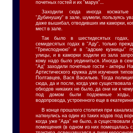
почетных гостей и их "марух"...
Заходили сюда иногда косматые 
"Дубинушку" в зале, шумели, пользуясь у
даже вышибал, отводивших им каморки, ко
мест в зале.
Так было в шестидесятых годах,
семидесятых годах в "Аду", только преж
"Треисподнюю" и в "адские кузницы" п
улицы, и в каморки ходили из зала запро
кому надо было уединиться. Иногда в сем
"Ад" заходили почетные гости - актеры Н
Артистического кружка для изучения типо
Полтавцев, Вася Васильев. Тогда полици
сюда, да и после, когда уже существовала
обходов никаких не было, да они ни к чему
под домом были подземные ходы, 
водопровода, устроенного еще в екатерин
В конце прошлого столетия при канализ
наткнулись на один из таких ходов под вор
когда уже "Ада" не было, а существовали
помещения (в одном из них помещалась 
трактира, освещавшаяся и днем керосино