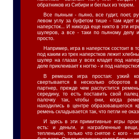
обратников из Сибири и беглых из тюрем.
Все пьяным - пьяно, все гудит, поет, ру
левом углу за буфетом тише - там идет и
наперсток... И никогда еще никто в эти иг
шулеров, а все - таки по пьяному делу и
просто.
Например, игра в наперсток состоит в то
под каким из трех наперстков лежит хлебн
шулер на глазах у всех кладет под напер
деле приклеивает к ногтю - и под наперстком
В ремешок игра простая: узкий к
свертывается в несколько оборотов в
партнер, прежде чем распустится ремень
середину, то есть поставить свой палец
палочку так, чтобы они, когда реме
находились в центре образовавшегося кр
ремень складывается так, что петли не ока
И здесь в эти примитивные игры прои
есть: и деньги, и награбленные вещи
тепленькое, только что снятое с кого - 
бульваре. Около играющих ходят барышник