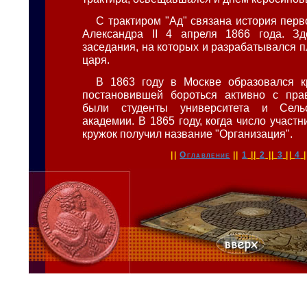
С трактиром "Ад" связана история перв
Александра II 4 апреля 1866 года. Зд
заседания, на которых и разрабатывался 
царя.
В 1863 году в Москве образовался к
постановившей бороться активно с прав
были студенты университета и Сельс
академии. В 1865 году, когда число участн
кружок получил название "Организация".
||
Оглавление
||
1
||
2
||
3
||
4
|