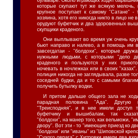
которые скупают тут же всякую мелочь,
крупное поступает к самому "Сатане" - 
хозяина, хотя его никогда никто в лицо не 
орудуют буфетчик и два здоровенных выш
скупщики краденого.
Они выплывают во время уж очень кру
бьют направо и налево, а в помощь им в
завсегдатаи - "болдохи", которые друж
нужными людьми, с которыми "дело д
краденого и пользуются у них приюто
ночевать в ночлежках или в своих "хазах"
полиция никогда не заглядывала, разве то
соседней будки, да и то с самыми благи
получить бутылку водки.
И притом дальше общего зала не ходи
парадная половина "Ада". Другую 
"Треисподняя", и в нее имели доступ т
буфетчику и вышибалам, так сказат
"болдохи", на манер того, как вельможи, "
двору". Вот эти - то "имеющие приезд ко д
"болдохи" или "иваны" из "Шиповской крепос
"Сухого оврага" с Хитровки имели два вхо