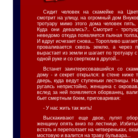
Сидит человек на скамейке на Цве
смотрит на улицу, на огромный дом Внуков
тротуару мимо этого дома человек пять, 
Куда они девались?.. Смотрит - тротуар
неведомо откуда появляется пьяная толпа, 
И вдруг исчезает снова... Торопливо шагает
проваливается сквозь землю, а через п
вырастает из земли и шагает по тротуару с
одной руке и со свертком в другой...
Встанет заинтересовавшийся со скам
дому - и секрет открылся: в стене ниже 
дверь, куда ведут ступеньки лестницы. Н
ругаясь непристойно, женщина с окрова
вслед за ней появляется оборванец, вали
бьет смертным боем, приговаривая:
- У нас жить так жить!
Выскакивают еще двое, лупят обор
женщину опять вниз по лестнице. Избиты
встать и переползает на четвереньках, охая
мостовую и валится на траву бульвара...