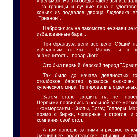
у вельмож. На эти обеды также выписывал
- за границы и лучшие вина с удостове
коньяк из подвалов дворца Людовика XV
"Трианон".
Набросились на лакомство не знавшие к
избалованные баре...
Три француза вели все дело. Общий на
избранным гостям - Мариус и в ку
знаменитость - повар Дюге.
Это был первый, барский период "Эрмит
Так было до начала девяностых го
столбовое барство чуралось выскочек
купеческого мира. Те пировали в отдельных
Затем стало сходить на нет проев
Первыми появились в большой зале моско
- коммерсанты - Кнопы, Вогау, Гопперы, Ма
прямо с биржи, чопорные и строгие, и 
компания свой стол.
А там поперло за ними и русское купеч
сменившее родительские сибирки и сап