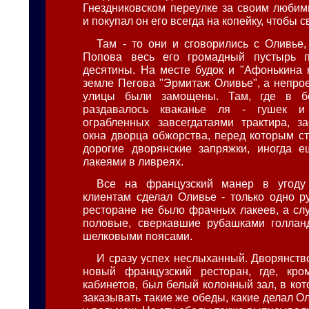
Гнездниковском переулке за своим люби
и покупал он его всегда на копейку, чтобы 
Там - то они и сговорились с Оливье,
Попова весь его громадный пустырь 
десятины. На месте будок и "Афонькина 
земле Пегова "Эрмитаж Оливье", а непро
улицы были замощены. Там, где в б
раздавалось кваканье ля - гушек и
ограбленных завсегдатаями трактира, з
окна дворца обжорства, перед которым ст
дорогие дворянские запряжки, иногда 
лакеями в ливреях.
Все на французский манер в угоду
клиентам сделал Оливье - только одно ру
ресторане не было фрачных лакеев, а сл
половые, сверкавшие рубашками голланд
шелковыми поясами.
И сразу успех неслыханный. Дворянство
новый французский ресторан, где, кр
кабинетов, был белый колонный зал, в ко
заказывать такие же обеды, какие делал О