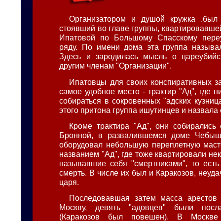
Организатором и душой кружка .был 
стоявший во главе группы, квартировавше
Ипатовой по Большому Спасскому переу
ряду. По имени дома эта группа называ
Здесь и зародилась мысль о цареубийст
другим членам "Организации".
Ипатовцы для своих конспиративных з
самое удобное место - трактир "Ад", где 
собираться в сокровенных "адских кузниц
этого притона группа ишутинцев и назвала 
Кроме трактира "Ад", они собиралис
Бронной, в развалившемся доме Чебыш
оборудовал небольшую переплетную маст
названием "Ад", где тоже квартировали не
называвшие себя "смертниками", то ест
смерть. В числе их был и Каракозов, неуд
царя.
Последовавшая затем масса арестов 
Москву, девять "адовцев" были посл
(Каракозов был повешен). В Москв