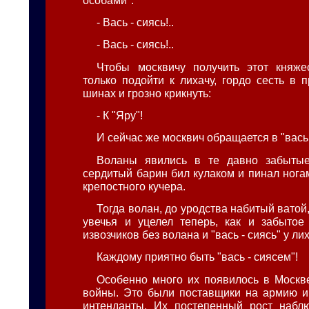
- Вась - сиясь!..
- Вась - сиясь!..
Чтобы москвичу получить этот княже
только подойти к лихачу, гордо сесть в 
шинах и грозно крикнуть:
- К "Яру"!
И сейчас же москвич обращается в "вась 
Воланы явились в те давно забытые
сердитый барин бил кулаком и пинал нога
крепостного кучера.
Тогда волан, до уродства набитый ватой,
увечья и уцелел теперь, как и забытое
извозчиков без волана и "вась - сиясь" у лих
Каждому приятно быть "вась - сиясем"!
Особенно много их появилось в Москв
войны. Это были поставщики на армию и 
интенданты. Их постепенный рост наблю