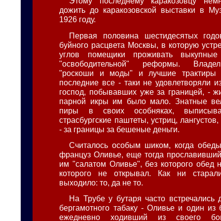
Этому последнему каракозовцу нем
дожить до каракозовской выставки в Му
1926 году.
Первая половина шестидесятых год
буйного расцвета Москвы, в которую устр
углов помещики проживать выкупные
"освободительной" реформы. Владе
"роскоши и моды" и лучшие трактиры 
последние все - таки не удовлетворяли и
господ, побывавших уже за границей, - ж
парной икры им было мало. Знатные ве
пиры в своих особняках, выписыв
страсбургские паштеты, устриц, лангустов,
- за границы за бешеные деньги.
Считалось особым шиком, когда обеды
француз Оливье, еще тогда прославивши
им "салатом Оливье", без которого обед 
которого не открывал. Как ни старал
выходило: то, да не то.
На Трубе у бутаря часто встречались 
бергамотного табаку - Оливье и один из 
ежедневно ходивший из своего бо