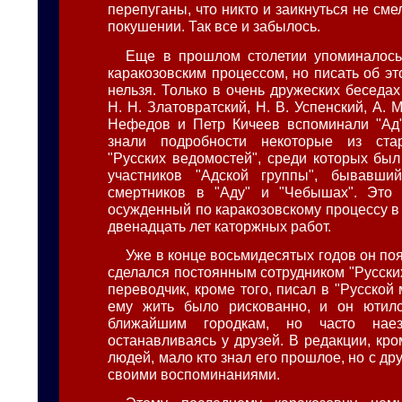
перепуганы, что никто и заикнуться не сме
покушении. Так все и забылось.
Еще в прошлом столетии упоминалось
каракозовским процессом, но писать об эт
нельзя. Только в очень дружеских беседа
Н. Н. Златовратский, Н. В. Успенский, А. М
Нефедов и Петр Кичеев вспоминали "Ад"
знали подробности некоторые из ста
"Русских ведомостей", среди которых был
участников "Адской группы", бывавши
смертников в "Аду" и "Чебышах". Это 
осужденный по каракозовскому процессу в
двенадцать лет каторжных работ.
Уже в конце восьмидесятых годов он по
сделался постоянным сотрудником "Русски
переводчик, кроме того, писал в "Русской
ему жить было рискованно, и он ютил
ближайшим городкам, но часто нае
останавливаясь у друзей. В редакции, кр
людей, мало кто знал его прошлое, но с др
своими воспоминаниями.