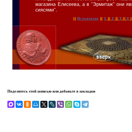
магазина Елисеева, а в "Эрмитаж" они яв
сиясями".
||
Оглавление
||
1
||
2
||
3
||
4
|
Поделитесь этой записью или добавьте в закладки