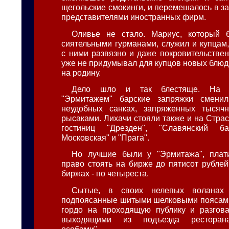
щегольские смокинги, и перемешалось в з
представителями иностранных фирм.
Оливье не стало. Мариус, который б
сиятельными гурманами, служил и купцам,
с ними развязно и даже покровительствен
уже не придумывал для купцов новых блюд 
на родину.
Дело шло и так блестяще. На 
"Эрмитажем" барские запряжки смени
неудобных санках, запряженных тысяч
рысаками. Лихачи стояли также и на Стра
гостиниц "Дрезден", "Славянский ба
Московская" и "Прага".
Но лучшие были у "Эрмитажа", плат
право стоять на бирже до пятисот рублей
биржах - по четыреста.
Сытые, в своих нелепых воланах д
подпоясанные шитыми шелковыми поясами
гордо на проходящую публику и разгова
выходящими из подъезда ресторана
особами".