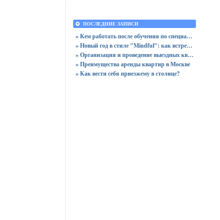
ПОСЛЕДНИЕ ЗАПИСИ
» Кем работать после обучения по специальности «Логистика»
» Новый год в стиле "Mindful": как встретить праздник, оставшись в сознании
» Организация и проведение выездных квизов
» Преимущества аренды квартир в Москве
» Как вести себя приезжему в столице?