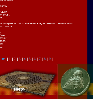
веч про вас,
:
 свечу
,
тушку,
ой души,
ию.
епримиримое, по отношению к чужеземным завоевателям,
ого поэта:
,
бою,
зажег.
воле.
ою
...
ение
||
1
||
2
||
3
||
4
||
5
||
6
||
7
||
8
||
9
||