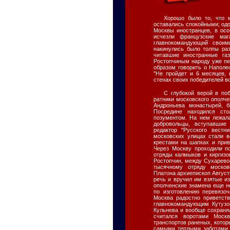
Хорошо было то, что 
оставались спокойными; одо
Москвы иностранцев, в осо
исчезли французские ма
главнокомандующий свои
накинулись было толпы раз
читавшие иностранные га
Ростопчиным народу уже п
образом говорить о Наполе
"Не пройдет и 6 месяцев, 
стенах своих победителей вс
С глубокой верой в по
ратники московского ополче
Андроньева монастырей, 
Посредине находился ст
позументом. На нем лежала
добровольцы, вступавшие
редактор "Русского вестн
московских улицах стали в
крестами на шапках и прив
Через Москву проходили п
отряды калмыков и киргизо
Ростопчин, между Сухарево
тысячному отряду москов
Платона архиепископ Август
речь и вручил им взятые из
ополченские знамена еще н
по изготовлению перевязо
Москва радостно приветст
главнокомандующим Кутузо
Кульнева и вообще сохраня
считался воротами Моск
транспортов раненых, котор
самыми теплыми заботами,