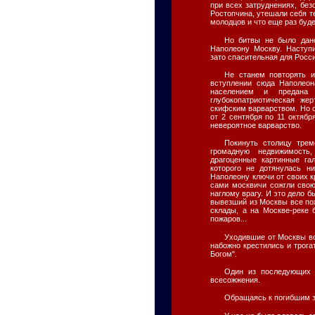
при всех затруднениях, без
Ростопчина, утешали себя те
молодцов и что еще раз буде
Но битвы не было дано
Наполеону Москву. Наступи
зато спасительная для Росси
Не станем повторять и
вступлении сюда Наполеон
населением и предана 
глубокопатриотическая же
скифским варварством. Но о
от 2 сентября по 11 октяб
невероятное варварство.
Покинуть столицу трем
громадную недвижимость
драгоценные картинные га
которого не дотянулась н
Наполеону ключи от своих к
сами москвичи сожгли свою
наглому врагу. И это дело 
вывезший из Москвы все по
склады, а на Москве-реке
пожаров...
Уходившие от Москвы во
набожно крестились и трога
Богом".
Один из последующих 
всесожжения.
Обращаясь к погибшим з