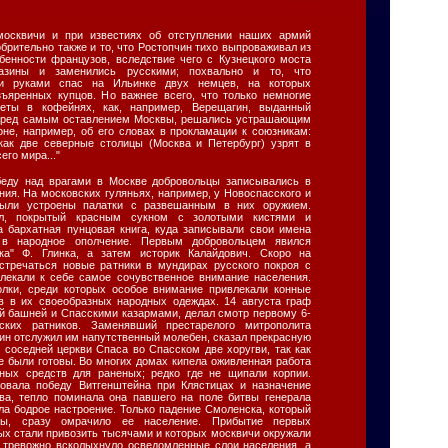
москвичи и при известиях об отступлении наших армий
брительно также и то, что Ростопчин тихо выпроваживал из
бенности французов, вследствие чего с Кузнецкого моста
газины и заменились русскими; похвально и то, что
ми руками спас на Ильинке двух немцев, на которых
ъяренных купцов. Но важнее всего, что только немногие
зеты в кофейнях, как, например, Верещагин, выданный
еред самым оставлением Москвы, решались устрашающим
оне, например, об его словах в прокламации к союзникам:
как две северные столицы (Москва и Петербург) узрят в
его мира..."
беду над врагами в Москве добровольцы записывались в
ния. На московских гуляньях, например, у Новоспасского и
были устроены палатки с развешанным в них оружием.
ол, покрытый красным сукном с золотыми кистями и
 бархатная пунцовая книга, куда записывали свои имена
 в народное ополчение. Первым добровольцем явился
ика" Ф. Глинка, а затем историк Калайдович. Скоро на
стречаться новые ратники в мундирах русского покроя с
лекали к себе самое сочувственное внимание населения.
олки, среди которых особое внимание привлекали конные
в в их своеобразных народных одеждах. 14 августа граф
й башней и Спасскими казармами, делал смотр первому 6-
ских ратников. Заменявший престарелого митрополита
ин отслужил им напутственный молебен, сказал прекрасную
 соседней церкви Спаса во Спасском две хоругви, так как
е были готовы. Во многих домах кипела оживленная работа
чных средств для раненых; редко где не щипали корпии.
вовала победу Витгенштейна при Клястицах и назначение
ва, тепло поминала она павшего на поле битвы генерала
ла бодрое настроение. Только падение Смоленска, который
вы, сразу омрачило ее население. Прибытие первых
ых стали привозить тысячами и которых москвичи окружали
 тревожно всколыхнуло осведомленные слои населения, а