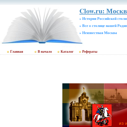
Clow.ru: Москв
» История Российской стол
» Все о столице нашей Роди
» Неизвестная Москва
Главная
В начало
Каталог
Рефераты
ИЗ 