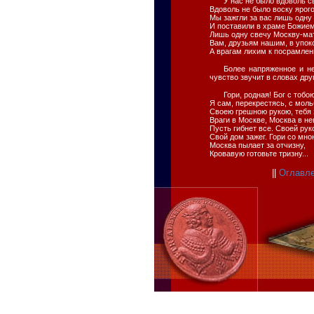
У нас не было вдоволь с
Вдоволь не было воску ярого
Мы зажгли за вас лишь одну
И поставили в храме Божием
Лишь одну свечу Москву-ма
Вам, друзьям нашим, в упок
А врагам лихим к посрамлен
Более напряженное и н
чувство звучит в словах друг
Гори, родная! Бог с тобою
Я сам, перекрестясь, с моль
Своею грешною рукою, тебя 
Враги в Москве, Москва в не
Пусть гибнет все. Своей рук
Свой дом зажег. Гори со мною
Москва пылает за отчизну,
Кровавую готовьте тризну...
||
Оглавл