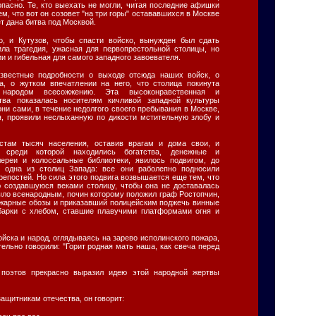
опасно. Те, кто выехать не могли, читая последние афишки
м, что вот он созовет "на три горы" остававшихся в Москве
т дана битва под Москвой.
, и Кутузов, чтобы спасти войско, вынужден был сдать
ла трагедия, ужасная для первопрестольной столицы, но
и и гибельная для самого западного завоевателя.
звестные подробности о выходе отсюда наших войск, о
а, о жутком впечатлении на него, что столица покинута
народом всесожжению. Эта высоконравственная и
ртва показалась носителям кичливой западной культуры
ни сами, в течение недолгого своего пребывания в Москве,
ря, проявили неслыханную по дикости мстительную злобу и
стам тысяч населения, оставив врагам и дома свои, и
, среди которой находились богатства, денежные и
лереи и колоссальные библиотеки, явилось подвигом, до
и одна из столиц Запада: все они раболепно подносили
репостей. Но сила этого подвига возвышается еще тем, что
 создавшуюся веками столицу, чтобы она не доставалась
было всенародным, почин которому положил граф Ростопчин,
жарные обозы и приказавший полицейским поджечь винные
 барки с хлебом, ставшие плавучими платформами огня и
йска и народ, оглядываясь на зарево исполинского пожара,
тельно говорили: "Горит родная мать наша, как свеча перед
поэтов прекрасно выразил идею этой народной жертвы
ащитникам отечества, он говорит: