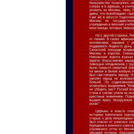
большинство полагалось н
словах и в афишах, и счита
уезжать из Москвы, чему 
дамы, что освобождают город
Сам же в августе подготов
Москвы ее государствен
учреждения и женские учеб
иностранцы, которых эвакуи
Но с другой стороны, Р
от паники. В своих афишка
москвичами, наравне с р
поддержать бодрость духа,
Сенатской площади воздв
Москвы и хоругви. Сквозь
Никольские ворота въехал
кареты благословлял народ
помощью иподьяконов с тру
было покрыто смертной бле
на амвон в белом клобуке и
был сам говорить народу. О
умолял народ не волноват
Божьей. По содрогавшем
огласилась рыданиями. "Влад
он убедить вас? Пускай все
стена в слезах упала на ко
крестным знамением. Поднял
выдано врагу безоружным.
руках".
Церковь и власть спа
историки язвительно подче
старые, к делу непригодные.
был спасен от ужасных пос
Бородина и военного совета
усиливался отток из Моск
обозами, которые, благода