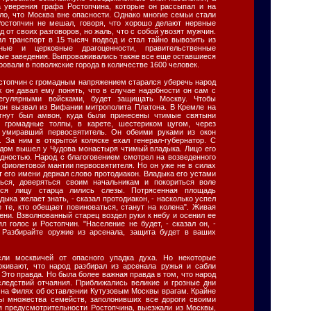
а уверения графа Ростопчина, которые он рассыпал и на
ло, что Москва вне опасности. Однако многие семьи стали
Ростопчин не мешал, говоря, что хорошо делают нервные
 от своих разговоров, но жаль, что с собой увозят мужчин.
ил транспорт в 15 тысяч подвод и стал тайно вывозить из
ные и церковные драгоценности, правительственные
ные заведения. Выпроваживались также все еще оставшиеся
ровали в поволжские города в количестве 1600 человек.
остопчин с громадным напряжением старался уберечь народ
х он давал ему понять, что в случае надобности он сам с
егулярными войсками, будет защищать Москву. Чтобы
 он вызвал из Вифании митрополита Платона. В Кремле на
игнут был амвон, куда были принесены чтимые святыни
 громадные толпы, в карете, шестериком цугом, через
 умиравший первосвятитель. Он обеими руками из окон
. За ним в открытой коляске ехал генерал-губернатор. С
дом вышел у Чудова монастыря чтимый владыка. Лицо его
дностью. Народ с благоговением смотрел на возведенного
 фиолетовой мантии первосвятителя. Но он уже не в силах
т его имени держал слово протодиакон. Владыка его устами
ься, доверяться своим начальникам и покориться воле
уся лицу старца лились слезы. Потрясенная площадь
ыка желает знать, - сказал протодиакон, - насколько успел
 те, кто обещает повиноваться, станут на колена". Живая
лени. Взволнованный старец воздел руки к небу и осенил ее
 голос и Ростопчин. "Население не будет, - сказал он, -
 Разбирайте оружие из арсенала, защита будет в ваших
сли москвичей от опасного упадка духа. Но некоторые
ркивают, что народ разбирал из арсенала ружья и сабли
 Это правда. Но была более важная правда в том, что народ
ледствий отчаяния. Приближались великие и грозные дни
 на Филях об оставлении Кутузовым Москвы врагам. Крайне
вы множества семейств, заполонивших все дороги своими
ря предусмотрительности Ростопчина, выезжали из Москвы,