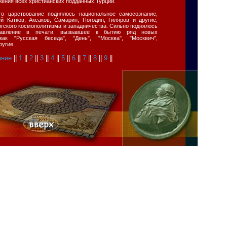
ения всех христианских подданных Турции.
о царствование поднялось национальное самосознание,
й Катков, Аксаков, Самарин, Погодин, Гиляров и другие,
гского космополитизма и западничества. Сильно поднялось
равление в печати, вызвавшее к бытию ряд новых
как "Русская беседа", "День", "Москва", "Москвич",
ругие.
ение
||
1
||
2
||
3
||
4
||
5
||
6
||
7
||
8
||
9
||