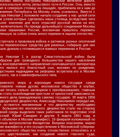
осквы имела постройка Николаевской железной дороги,
рскосельскую ветку, рельсового пути в России. Она, вместо
ия в северную столицу на лошадях, приблизила ее к нам до
 влияние Петербурга на Москву очень усилилось. Вместе с
ора Николая 1 положило начало созданию у нас целой сети
м узлом которых сделалась наша столица, вследствие чего
ьное значение для всех отраслей русской жизни на юге,
и включительно. Но прежде дальнейшего соединения Москвы
еми окраинами России, москвичам пришлось пережить
лекшую за собою очень много перемен в нашем отечестве.
стречала и провожала войска и ратников разных ополчений
яла перевязочные средства для раненых, собирала для них
ало думала о готовившихся важных переменах в России.
на Николая 1 в разгар Севастопольской войны была
образом для громадного большинства нашего населения
а консервативного направления скончавшегося императора
его явился его благостный сын, москвич по рождению,
адостными надеждами на реформы встретила его в Москве
ского, так и славянофильского типа.
рижского мира и коронации нового государя среди
 повеяло новым духом; московское общество в клубах,
кая печать сильно заговорили о преобразованиях, главным
о стать освобождение крестьян от крепостной зависимости.
ажного дела принадлежала самому государю. 30 марта 1856
едводителей дворянства, Александр Николаевич передал им,
не останется неизменным и что дворянству необходимо
. Большинство московского дворянства стало на сторону
своей среды выделило таких работников по подготовке этой
асский, Юрий Самарин и другие. 5 марта 1861 года, в
л объявлен в Москве манифест, 19 февраля изложенный по
итым митрополитом Филаретом. Вопреки опасениям, мирно
ие манифеста и его осуществление в Московской губернии.
московского общества очень сочувственно относились и к
го царствования, как создание нового гласного суда,