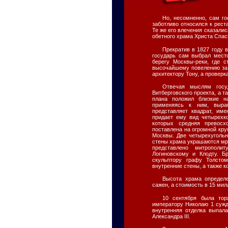
Но, несомненно, сам гос
заботливо относился к рес
Те же его влечения сказалис
обетного храма Христа Спас
Прекратив в 1827 году 
государь сам выбрал место
берегу Москвы-реки, где 
высочайшему повелению за 
архитектору Тону, а проверк
Отвечая мыслям госу
Витберговского проекта, а т
плана положил близкие н
применяясь к ним, выра
представляет квадрат, им
придает ему вид четырехко
которых средняя превосх
поставлена на огромной кру
Москвы. Две четырехуголь
стены храма украшаются мр
представлено митрополи
Логиновскому и Клодту. 
скульптору графу Толсто
внутренние стены, а также 
Высота храма определе
сажен, а стоимость в 15 мил
10 сентября была тор
императору Николаю 1 сужд
внутренняя отделка выпал
Александра III.