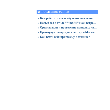
ПОСЛЕДНИЕ ЗАПИСИ
» Кем работать после обучения по специальности «Логистика»
» Новый год в стиле "Mindful": как встретить праздник, оставшись в сознании
» Организация и проведение выездных квизов
» Преимущества аренды квартир в Москве
» Как вести себя приезжему в столице?