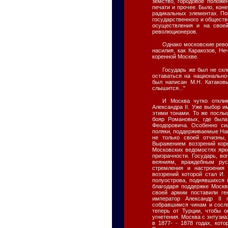
земство, городовое положе
печати и прочее. Было, кон
радикальных элементах. П
государственного и обществ
осуществления и на своей
революционеров.
Однако московские рево
насилия, как Каракозов, Н
коренной Москве.
Государь же был не ск
оставаться на национально
был написан М.Н. Катаковы
слышится..."
И Москва чутко откли
Александра II. Уже выбор 
этими тонами. То же послы
бояр Романовых, где был
Феодоровича. Особенно си
поляки, поддерживаемые Нап
не только своей отчизны
Выражением воззрений кор
Московских ведомостях ярк
призрачности. Государь, в
веяниям, враждебным рус
стремления и настроения
воззрений которой стал И.
полуострова, поднявшихся 
благодаря поддержке Москв
своей армии поставили ге
император Александр II
собравшимся чинам и сосло
теперь от Турции, чтобы 
угнетения. Москва с энтузи
в 1877- - 1878 годах, кот