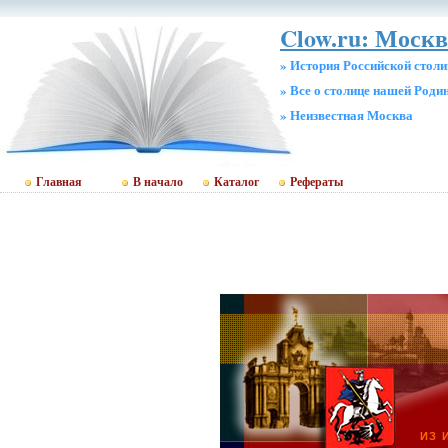
Clow.ru: Москв
» История Российской стол
» Все о столице нашей Роди
» Неизвестная Москва
Главная
В начало
Каталог
Рефераты
ИЗ 