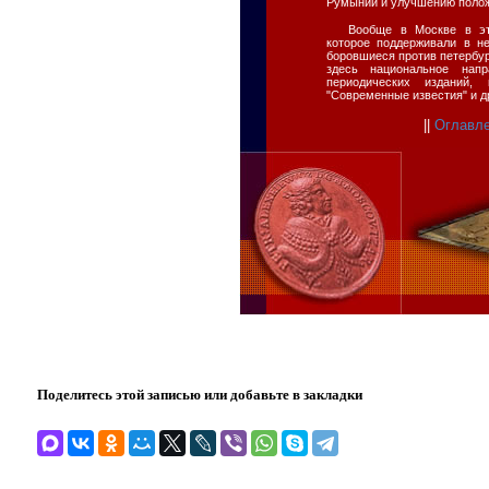
Румынии и улучшению полож
Вообще в Москве в эт
которое поддерживали в не
боровшиеся против петербур
здесь национальное нап
периодических изданий, 
"Современные известия" и д
||
Оглавл
Поделитесь этой записью или добавьте в закладки