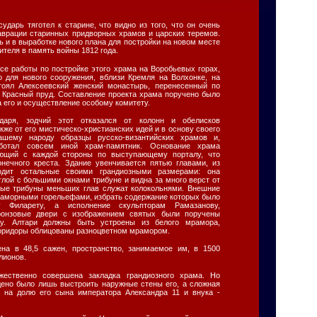
ударь тяготел к старине, что видно из того, что он очень
таврации старинных придворных храмов и царских теремов.
ь и в выработке нового плана для постройки на новом месте
ителя в память войны 1812 года.
все работы по постройке этого храма на Воробьевых горах,
 для нового сооружения, вблизи Кремля на Волхонке, на
стоял Алексеевский женский монастырь, перенесенный по
Красный пруд. Составление проекта храма поручено было
а его и осуществление особому комитету.
даря, зодчий этот отказался от колонн и обелисков
акже от его мистическо-христианских идей и в основу своего
ашему народу образцы русско-византийских храмов и,
ботал совсем иной храм-памятник. Основание храма
еющий с каждой стороны по выступающему порталу, что
нечного креста. Здание увенчивается пятью главами, из
одит остальные своими грандиозными размерами: она
глой с большими окнами трибуне и видна за много верст от
ные трибуны меньших глав служат колокольнями. Внешние
аморными горельефами, избрать содержание которых было
ту Филарету, а исполнение скульпторам Рамазанову,
Бронзовые двери с изображением святых были поручены
му. Алтари должны быть устроены из белого мрамора,
коридоры облицованы разноцветном мрамором.
на в 48,5 сажен, пространство, занимаемое им, в 1500
лионов.
жественно совершена закладка грандиозного храма. Но
ено было лишь выстроить наружные стены его, а сложная
а на долю его сына императора Александра 11 и внука -