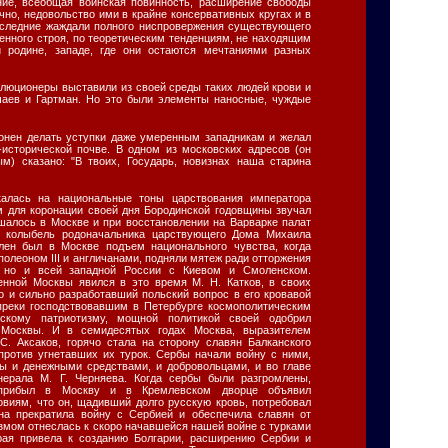
ние, всеобщая воинская повинность, расширение свободы
ечно, недовольство ими в крайне консервативных кругах и в
оследние жаждали полного ниспровержения существующего
енного строя, по теоретическим тенденциям, не находящим
 родине, западе, где они остаются мечтаниями разных
люционеры выставили из своей среды таких людей крови и
ечаев и Гартман. Но это были элементы наносные, чуждые
лонен делать уступки даже умеренным западникам и желал
-исторической почве. В одном из московских адресов (он
м) сказано: "В твоих, Государь, новизнах наша старина
калась на национальные тоны царствования императора
им для коронации своей дня Бородинской годовщины звучал
шалось в Москве и при восстановлении на Варварке палат
а колыбель родоначальника царствующего Дома Михаила
лен был в Москве подъем национального чувства, когда
олеоном III и англичанами, подняли мятеж ради отторжения
, но и всей западной России с Киевом и Смоленском.
енной Москвы явился в это время М. Н. Катков, в своих
о и сильно разработавший польский вопрос в его кровавой
опреки господствовавшим в Петербурге космополитическим
скому патриотизму, мощной политикой своей одобрил
 Москвы. И в семидесятых годах Москва, выразителем
 С. Аксаков, горячо стала на сторону славян Балканского
против угнетавших их турок. Сербы начали войну с ними,
ы и денежными средствами, и добровольцами, и во главе
нерала М. Г. Черняева. Когда сербы были разгромлены,
 прибыл в Москву и в Кремлевском дворце объявил
виям, что он, щадивший долго русскую кровь, потребовал
она прекратила войну с Сербией и обеспечила славян от
азмом отнеслась к скоро начавшейся нашей войне с турками
орая привела к созданию Болгарии, расширению Сербии и