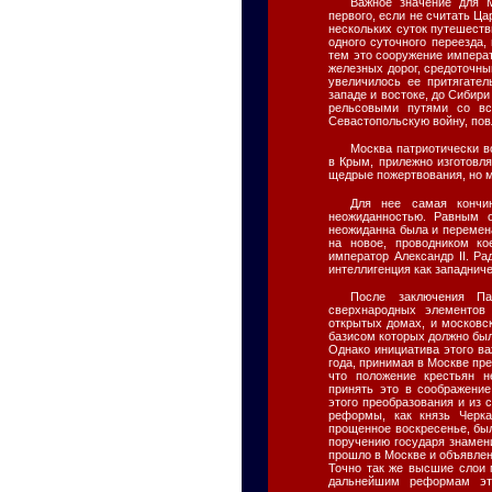
Важное значение для М
первого, если не считать Ца
нескольких суток путешеств
одного суточного переезда,
тем это сооружение императ
железных дорог, средоточны
увеличилось ее притягател
западе и востоке, до Сибир
рельсовыми путями со вс
Севастопольскую войну, пов
Москва патриотически в
в Крым, прилежно изготовл
щедрые пожертвования, но м
Для нее самая кончи
неожиданностью. Равным 
неожиданна была и перемен
на новое, проводником ко
император Александр II. Р
интеллигенция как западниче
После заключения Па
сверхнародных элементов
открытых домах, и московс
базисом которых должно был
Однако инициатива этого в
года, принимая в Москве пр
что положение крестьян 
принять это в соображение
этого преобразования и из 
реформы, как князь Черк
прощенное воскресенье, бы
поручению государя знамен
прошло в Москве и объявлен
Точно так же высшие слои 
дальнейшим реформам это