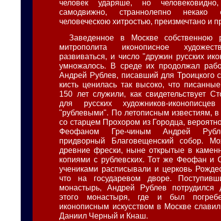
человек ударяше, но человековидно
самодвижно, страннолепно некако 
человеческою хитростью, преизмечтано и п
Заведенное в Москве собственною 
митрополита иконописное художест
развиваться, и число "дружин русских ик
умножалось. В среде их продолжал рабо
Андрей Рублев, писавший для Троицкого с
кисть ценилась так высоко, что писанны
150 лет служили, как свидетельствует Ст
для русских художников-иконописце
"рублевыми". По летописным известиям, в
со старцем Прохором из Городца, вероятно
Феофаном Гре-чиным Андрей Рубл
придворный Благовещенский собор. Мо
древние фрески, ныне открытые в камен
копиями с рублевских. Тот же Феофан и
учениками расписывали и церковь Рожде
что на государевом дворе. Поступив
монастырь, Андрей Рублев потрудился 
этого монастыря, где и был погребе
иконописным искусством в Москве славил
Даниил Черный и Кнаш.