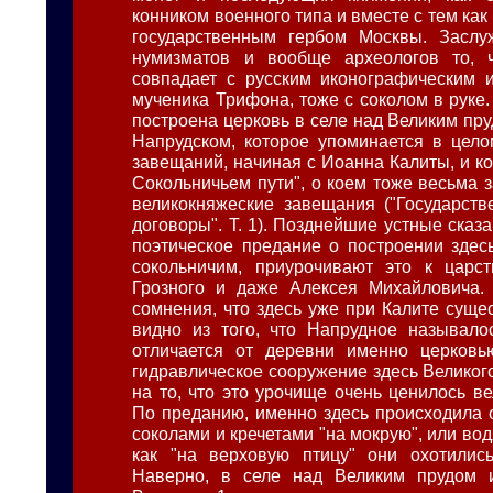
конником военного типа и вместе с тем как 
государственным гербом Москвы. Заслу
нумизматов и вообще археологов то, 
совпадает с русским иконографическим 
мученика Трифона, тоже с соколом в руке.
построена церковь в селе над Великим пру
Напрудском, которое упоминается в цел
завещаний, начиная с Иоанна Калиты, и к
Сокольничьем пути", о коем тоже весьма 
великокняжеские завещания ("Государст
договоры". Т. 1). Позднейшие устные ска
поэтическое предание о построении здес
сокольничим, приурочивают это к царс
Грозного и даже Алексея Михайловича. 
сомнения, что здесь уже при Калите суще
видно из того, что Напрудное называло
отличается от деревни именно церковью
гидравлическое сооружение здесь Великог
на то, что это урочище очень ценилось в
По преданию, именно здесь происходила о
соколами и кречетами "на мокрую", или водя
как "на верховую птицу" они охотились
Наверно, в селе над Великим прудом 