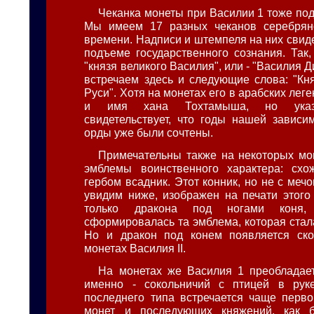
Чеканка монеты при Василии 1 тоже под
Мы имеем 17 разных чеканов серебрян
времени. Надписи и штемпеля на них свид
подъеме государственного сознания. Так,
"князя великого Василия", или - "Василия 
встречаем здесь и следующие слова: "Кн
Руси". Хотя на монетах его в арабских лег
и имя хана Тохтамыша, но указ
свидетельствует, что годы нашей зависи
орды уже были сочтены.
Примечательны также на некоторых мон
эмблемы воинственного характера: схо
гербом всадник. Этот конник, но не с мечом
увидим ниже, изображен на печати этого 
только дракона под ногами коня,
сформировалась та эмблема, которая стал
Но и дракон под конем появляется ско
монетах Василия II.
На монетах же Василия 1 преобладае
именно - сокольничий с птицей в руке
последнего типа встречается чаще перво
монет и последующих княжений, как 