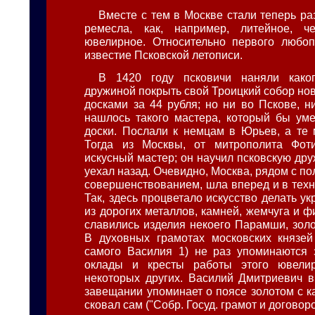
Вместе с тем в Москве стали теперь ра
ремесла, как, например, литейное, 
ювелирное. Относительно первого любо
известие Псковской летописи.
В 1420 году псковичи наняли како
дружиной покрыть свой Троицкий собор н
досками за 44 рубля; но ни во Пскове, н
нашлось такого мастера, который бы уме
доски. Послали к немцам в Юрьев, а те 
Тогда из Москвы, от митрополита Фот
искусный мастер; он научил псковскую дру
уехал назад. Очевидно, Москва, рядом с п
совершенствованием, шла вперед и в техн
Так, здесь процветало искусство делать у
из дорогих металлов, камней, жемчуга и 
славились изделия некоего Парамши, золо
В духовных грамотах московских князей
самого Василия 1) не раз упоминаются 
оклады и кресты работы этого ювели
некоторых других. Василий Дмитриевич 
завещании упоминает о поясе золотом с к
сковал сам ("Собр. Госуд. грамот и договоров"