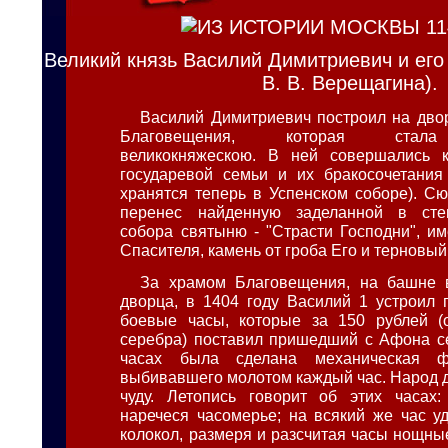
Великий князь Василий Димитриевич и его
В. В. Верещагина).
Василий Димитриевич построил на дво
Благовещения, которая стала
великокняжескою. В ней совершались 
государевой семьи и их бракосочетания
хранятся теперь в Успенском соборе). Сю
перенес найденную заделанной в сте
собора святыню - "Страсти Господни", им
Спасителя, камень от гроба Его и терновый
За храмом Благовещения, на башне в
дворца, в 1404 году Василий 1 устроил
боевые часы, которые за 150 рублей (
серебра) поставил пришедший с Афона с
часах была сделана механическая фи
выбивавшего молотом каждый час. Народ д
чуду. Летопись говорит об этих часах:
наречеся часомерье; на всякий же час у
колокол, размеря и разсчитая часы нощны