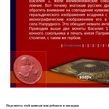
Василия 1, жили великокняжеские соко
ловчие. Вот почему знатокам русских др
обратить внимание на совпадение нумизма
геральдического изображения всадника с 
иконографическим изображением его в
села Напрудного. Это обещает немало инт
Приводим выше две монеты Василия 1
конного сокольника и печать князя Патрик
столетия, с таким же гербом.
||
Оглавление
||
1
||
2
||
3
||
4
||
5
|
Поделитесь этой записью или добавьте в закладки