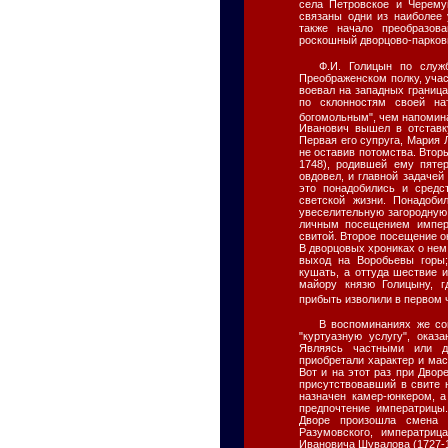
села Петровское и Черему
связаны одни из наиболее
также начало преобразов
роскошный дворцово-парков
Ф.И. Голицын по служ
Преображенском полку, уча
воевал на западных граница
по склонностям своей н
богомольным", чем напомин
Иванович вышел в отставк
Первая его супруга, Мария 
не оставив потомства. Втор
1748), родившей ему пяте
овдовел, и главной задачей
это понадобились и средс
светской жизни. Понадоб
увеселительную загородную
личным посещением импер
свитой. Второе посещение 
В дворцовых хрониках о нем
выход на Воробьевы горы
кушать, а оттуда шествие 
майору князю Голицыну, г
прибыть изволили в первом 
В воспоминаниях же со
"куртуазную услугу", ока
Являясь частными или д
приобретали характер и мас
Вот и на этот раз при Двор
присутствовавший в свите 
назначен камер-юнкером, 
предпочтение императрицы.
Дворе произошла смена ф
Разумовского, императри
Ивановича Шувалова (1727-1