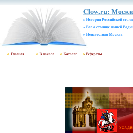
Clow.ru: Москв
» История Российской стол
» Все о столице нашей Роди
» Неизвестная Москва
Главная
В начало
Каталог
Рефераты
УСАДЕ