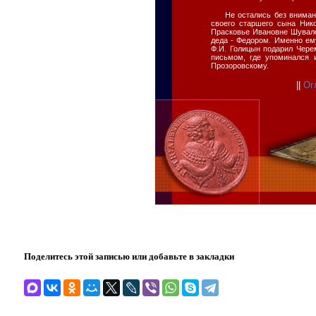
Не остались без вниман
своего старшего сына Ник
Прасковье Ивановне Шувалов
деда - Федором. Именно ем
Ф.И. Голицын подарил Чере
письмом, где упоминался 
Прозоровскому.
||
Ог
Поделитесь этой записью или добавьте в закладки