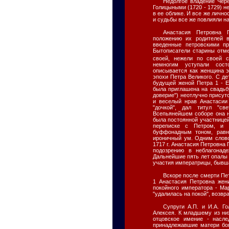
Недолгое владение Чер
Голицыными (1720 - 1729) не
в ее облике. И все же лично
и судьбы все же повлияли н
Анастасия Петровна 
положению их родителей 
введенные петровскими пр
Бытописатели старины отме
своей, нежели по своей с
немногим уступали сост
описывается как женщина э
эпохи Петра Великого. С де
будущей женой Петра 1 - Е
была приглашена на свадьб
доверие") неотлучно присут
и веселый нрав Анастасии
"дочкой", дал титул "с
Всепьянейшем соборе она н
была постоянной участницей
переписке с Петром, и 
буффонадным тоном, равн
ироничный ум. Одним слово
1717 г. Анастасия Петровна 
подозрению в неблагонад
Дальнейшие пять лет опалы 
участия императрицы, бывш
Вскоре после смерти Пе
1 Анастасия Петровна жен
покойного императора - Ма
"удалилась на покой", возвр
Супруги А.П. и И.А. Г
Алексея. К младшему из ни
отцовское имение - насле
принадлежавшие матери бог