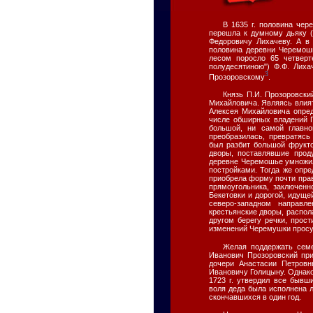
В 1635 г. половина че
перешла к думному дьяку 
Федоровичу Лихачеву. А в 
половина деревни Черемошь
лесом поросло 65 четверт
полудесятиною") Ф.Ф. Лиха
3
Прозоровскому
.
Князь П.И. Прозоровски
Михайловича. Являясь влия
Алексея Михайловича опред
числе обширных владений 
большой, ни самой главно
преобразилась, превратясь
был разбит большой фрукто
дворы, поставлявшие прод
деревне Черемошье умножил
постройками. Тогда же опр
приобрела форму почти прави
прямоугольника, заключен
Бекетовки и дорогой, идуще
северо-западном направл
крестьянские дворы, распол
другом берегу речки, прос
изменений Черемушки просущ
Желая поддержать семе
Иванович Прозоровский при
дочери Анастасии Петров
Ивановичу Голицыну. Однако 
1723 г. утвердил все бывш
воля деда была исполнена л
скончавшихся в один год.