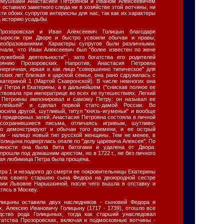
емушками Анастасией Петровной и Иваном Алексеевичем
 оставило заметного следа ни в хозяйстве этой вотчины, ни
сти обоих супругов интересны для нас, так как их характеры
а историю усадьбы.
Прозоровская и Иван Алексеевич Голицын благодаря
выросли при Дворе и быстро усвоили обычаи и нравы,
еобразованиями. Характеры супругов были различными.
чали, что Иван Алексеевич был "более известен по жене
4
лужебной деятельности"
, зато богатства его родителей
оянию Прозоровских. Напротив, Анастасия Петровна
нергичная, яркая и как лицо "совершенно типическое" для
тских лет близкая к царской семье, она рано сдружилась с
катериной 1 (Мартой Скавронской). В числе немногих она
у Петра и Екатерины, а в дальнейшем ("снискав полное ее
ствовала при императрице во всех ее путешествиях. Легкий
 Петровны импонировал и самому Петру: он называл ее
ветлейшей" и сделал первой статс-дамой России. Во
осила другой, шутливый, титул "князь-игуменьи" и вообще
 придворных затей. Анастасия Петровна состояла в личной
сохранившиеся письма, отличаясь игривым, шутливо-
о демонстрируют и обычаи того времени, и ее острый
м - налицо новый тип русской женщины. Тем не менее, в
Голицына подверглась опале по "делу царевича Алексея". По
ежности она была бита батогами и удалена от Двора.
прошли под домашним арестом, но в 1722 г., не без личного
ая любимица Петра была прощена.
тра 1 и незадолго до смерти ее покровительницы Екатерины
ила своего старшею сына Федора на двоюродной сестре
рии Львовне Нарышкиной, после чего вышла в отставку и
атясь в Москву.
олицыны оставили двух наследников - сыновей Федора и
х, Алексею Ивановичу Голицыну (1717 - 1739), отошло все
дство рода Голицыных, тогда как старший унаследовал
атства Прозоровских, включая и подмосковные вотчины -