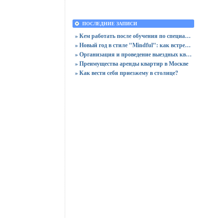
ПОСЛЕДНИЕ ЗАПИСИ
» Кем работать после обучения по специальности «Логистика»
» Новый год в стиле "Mindful": как встретить праздник, оставшись в сознании
» Организация и проведение выездных квизов
» Преимущества аренды квартир в Москве
» Как вести себя приезжему в столице?