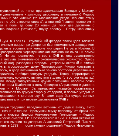
ремушкинской вотчины, принадлежавшая Венедикту Махову,
(в дальнейшем - думному дворянину и печатнику) Федору
1666 г. это имение ("в Московском уезде Черневе стану
е по обе стороны оврага", а при ней "пашни перелогом и
ей в поле, да сену 20 копен, да лесу две десятины с
чев подарил ("отказал") внуку своему - Петру Ивановичу
й (ум. в 1720 г.) - крупнейший феодал эпохи царя Алексея
тельным лицом при Дворе, он был посмертным завещанием
елен в воспитатели малолетних царей Петра и Иоанна. В
Прозоровского черемушкинская вотчина не была ни самой
й. Но за последнюю четверть XVII в. она существенно
 в весьма значительное экономическое хозяйство. Здесь
вый сад, разведены огороды, устроены скотный и птичий
укты московскому дому Прозоровских. Число крестьян в
ось, а двор вотчинника был заново обстроен деревянными
еделились и общие контуры усадьбы. Теперь территория ее
льного, но сильно вытянутого в длину (с востока на запад)
ного между запруженным двумя плотинами оврагом речки
й от села Шаболово к селу Троицкое (Апраксино) и далее в
ении - к Москве. За пределами усадьбы оказывались
агавшиеся по другую сторону от дороги, и лесные угодья на
тиравшиеся к юго-востоку. В таком виде без существенных
ествовали три первых десятилетия XVIII в.
йную традицию передачи вотчины от деда к внуку, Петр
 жизни назначил Черемушки внуку-первенцу от брака его
ны с князем Иваном Алексеевичем Голицыным - Федору
после смерти П.И. Прозоровского в 1720 г. Сенат указом от
ие его имения за дочерью Анастасией Петровной. Так что
ишь в 1729 г., после смерти родителей Федора Ивановича,