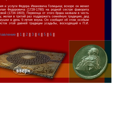
ия и услуги Федора Ивановича Голицына; вскоре он женил
олая Федоровича (1728-1780) на родной сестре фаворита
ой (1734-1803). Первенца от этого брака назвали в честь
у, желая в третий раз поддержатъ семейную традицию, дед
мушки в день 5-летия внука. Он сообщил об этом особым
исток этой давней традиции усадьбы, восходящий к П.И.
лавление
||
1
||
2
||
3
||
4
||
5
||
6
||