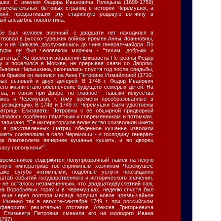
шки. С именем Федора Ивановича Голицына (1699-1759)
 увлекательных бытовых страниц в истории Черемушек, а
аний, превративших эту старинную родовую вотчину в
ый ансамбль нового типа.
бе был человек военный: с двадцати лет находился в
ствовал в русско-турецких войнах времен Анны Иоанновны,
х и на Кавказе, дослужившись до чина генерал-майора. По
атуры он был человеком мирным - "тихим, добрым и
5
ал отца
. Ко времени воцарения Елизаветы Петровны Федор
у и поселился в Москве, не прерывая связи со Двором.
Львовна Нарышкина, скончалась спустя год после свадьбы,
ым браком он женился на Анне Петровне Измайловой (1710-
рых сыновей и двух дочерей. В 1748 г. Федор Иванович
 его жизни стало обеспечение будущего семерых детей. На
тва, и связи при Дворе, но главное - навыки искусства
ились и Черемушки, к тому времени преобразованные в
 резиденцию. В 1748 и 1749 гг. Черемушки были удостоены
атрицы Елизаветы Петровны с ее обширной придворной
оказалось особенно памятным и современникам и потомкам.
 записано: "Ее императорское величество соизволили иметь
; в расставленных шатрах обеденное кушанье изволили
иметь соизволили в село Черемоши - к господину генерал-
де благоволили вечернее кушанье кушать, и во дворец
6
часу пополуночи"
.
временников содержится полупрозрачный намек на некую
занную императрице гостеприимным хозяином Черемушек.
аже сугубо интимными, подобные услуги неожиданно
штаб событий государственного и исторического значения.
е не осталось незамеченным, что двадцатидвухлетний паж,
на Воробьевых горах и в Черемушках, неделю спустя был
а еще через полтора месяца получил новое чрезвычайное
 Именно так в августе-сентябре 1749 г. при российском
аворита: решительно отставив Алексея Григорьевича
ца Елизавета Петровна сменила его на молодого Ивана
797).