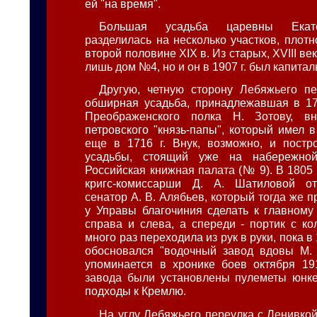
ей "на время".
Большая усадьба царевны Екат
разделилась на несколько участков, плот
второй половине XIX в. Из старых, XVIII ве
лишь дом №4, но и он в 1907 г. был капита
Другую, четную сторону Лебяжьего п
обширная усадьба, принадлежавшая в 174
Преображенского полка Н. Зотову, вн
петровского "князь-папы", который имел 
еще в 1716 г. Внук, возможно, и постр
усадьбы, стоящий уже на набережной
Российская книжная палата (№ 9). В 1805 г
кригс-комиссарши Д. А. Шатиловой от
сенатор А. В. Алябьев, который тогда же 
у Управы благочиния сделать к главному
справа и слева, а спереди - портик с ко
много раз переходила из рук в руки, пока в 1
обосновался "водочный завод вдовы М. 
упоминается в хронике боев октября 19
завода были установлены пулеметы юнке
подходы к Кремлю.
На углу Лебяжьего переулка с Ленивкой