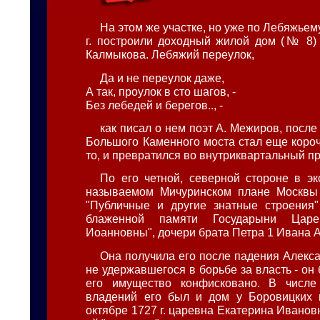
На этом же участке, но уже по Лебяжьему
г. построили доходный жилой дом (№ 8) 
Калмыкова. Лебяжий переулок,
Да и не переулок даже,
А так, проулок в сто шагов, -
Без лебедей и берегов.., -
как писал о нем поэт А. Межиров, после
Большого Каменного моста стал еще короч
то, и превратился во внутриквартальный пр
По его четной, северной стороне в эк
называемом Мичуринском плане Москвы 
"Публичные и другие знатные строения"
блаженной памяти Государыни Царе
Иоанновны", дочери брата Петра 1 Ивана 
Она получила его после падения Алекс
не удержавшегося в борьбе за власть - он 
его имущество конфисковано. В числе
владений его был и дом у Боровицких в
октябре 1727 г. царевна Екатерина Иванов