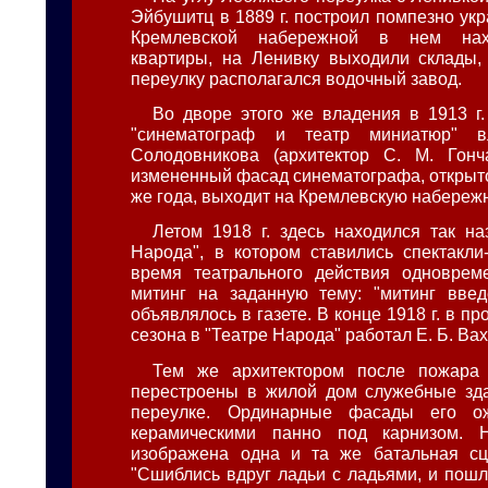
Эйбушитц в 1889 г. построил помпезно ук
Кремлевской набережной в нем нах
квартиры, на Ленивку выходили склады,
переулку располагался водочный завод.
Во дворе этого же владения в 1913 г
"синематограф и театр миниатюр" в
Солодовникова (архитектор С. М. Гонча
измененный фасад синематографа, открыто
же года, выходит на Кремлевскую набереж
Летом 1918 г. здесь находился так н
Народа", в котором ставились спектакли-
время театрального действия одноврем
митинг на заданную тему: "митинг введ
объявлялось в газете. В конце 1918 г. в п
сезона в "Театре Народа" работал Е. Б. Вах
Тем же архитектором после пожара
перестроены в жилой дом служебные зд
переулке. Ординарные фасады его о
керамическими панно под карнизом. 
изображена одна и та же батальная сц
"Сшиблись вдруг ладьи с ладьями, и пошл