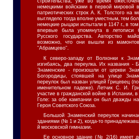
строительства, уже во время ожесточе
немецкими войсками в первой мировой в
патриотических строк А. К. Толстого на 
выглядело тогда вполне уместным, тем бо
немецкие рыцари испытали в 1147 г., в том 
впервые была упомянута в летописи 
Русского государства. Авторство майо
возможно, что они вышли из мамонтов
"Абрамцево".
К северо-западу от Волхонки к Знам
изгибаясь, два переулка. Их названия -
Знаменские - произошли от церкви Зна
Богородицы, стоявшей на улице Знам
переулок был назван улицей Грицевец (по
именительном падеже). Летчик С. И. Гр
участие в гражданской войне в Испании, в
Голе: за обе кампании он был дважды н
Героя Советского Союза.
Большой Знаменский переулок начина
зданиями (№ 1 и 2), когда-то принадлежав
й московской гимназии.
Ее основное здание (№ 2/16) имеет 