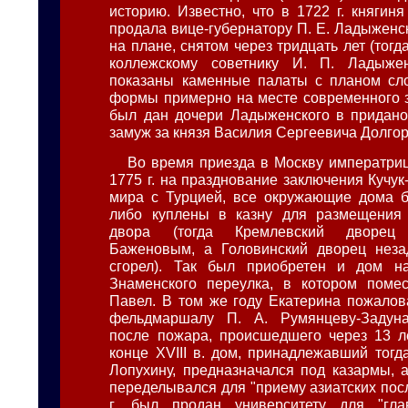
историю. Известно, что в 1722 г. княгиня
продала вице-губернатору П. Е. Ладыженск
на плане, снятом через тридцать лет (тог
коллежскому советнику И. П. Ладыже
показаны каменные палаты с планом сло
формы примерно на месте современного з
был дан дочери Ладыженского в придано
замуж за князя Василия Сергеевича Долгор
Во время приезда в Москву императриц
1775 г. на празднование заключения Кучу
мира с Турцией, все окружающие дома б
либо куплены в казну для размещения 
двора (тогда Кремлевский дворец 
Баженовым, а Головинский дворец неза
сгорел). Так был приобретен и дом н
Знаменского переулка, в котором помес
Павел. В том же году Екатерина пожалов
фельдмаршалу П. А. Румянцеву-Задуна
после пожара, происшедшего через 13 ле
конце XVIII в. дом, принадлежавший тогд
Лопухину, предназначался под казармы, а
переделывался для "приему азиатских пос
г. был продан университету для "гла