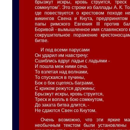
брызжут искры, кровь струится, трес
сомкнутом". Это строки из баллады А. К. То
где повествуется о крестовом походе н
викингов Свена и Кнута, предпринятом 
папы римского Евгения III против бал
Боривой - вымышленное имя славянского 
сокрушительное поражение крестоносца
битве.
И под всеми парусами
Он ударил им навстречу:
Сшиблись вдруг ладьи с ладьями -
И пошла меж ними сеча.
То взлетая над волнами,
То спускаяся в пучины,
Бок о бок сцепясь баграми,
С криком режутся дружины;
Брызжут искры, кровь струится,
Треск и вопль в бою сомкнутом,
До заката битва длится, -
Не сдаются Свен со Кнутом.
Очень возможно, что эти яркие ма
необычным текстом были установлены 