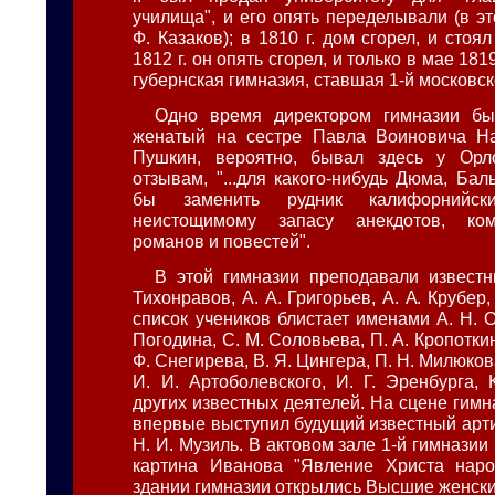
училища", и его опять переделывали (в э
Ф. Казаков); в 1810 г. дом сгорел, и стоя
1812 г. он опять сгорел, и только в мае 181
губернская гимназия, ставшая 1-й московск
Одно время директором гимназии бы
женатый на сестре Павла Воиновича На
Пушкин, вероятно, бывал здесь у Орл
отзывам, "...для какого-нибудь Дюма, Ба
бы заменить рудник калифорнийс
неистощимому запасу анекдотов, ком
романов и повестей".
В этой гимназии преподавали извест
Тихонравов, А. А. Григорьев, А. А. Крубер,
список учеников блистает именами А. Н. О
Погодина, С. М. Соловьева, П. А. Кропоткин
Ф. Снегирева, В. Я. Цингера, П. Н. Милюков
И. И. Артоболевского, И. Г. Эренбурга, 
других известных деятелей. На сцене гимн
впервые выступил будущий известный арти
Н. И. Музиль. В актовом зале 1-й гимнази
картина Иванова "Явление Христа народ
здании гимназии открылись Высшие женски