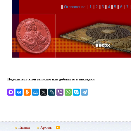
||
Оглавление
||
1
||
2
||
3
||
4
||
5
||
6
||
7
|
Поделитесь этой записью или добавьте в закладки
Главная
Архивы