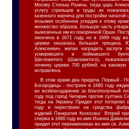
Москву Стеньку Разина, тогда царь Алекс
услугу стрельцов и труды их пожалов
казенного кирпича для постройки начатой 
возымел особенное усердие к этому храм
множество образов, большую часть утвари
вывезенные им из покоренной Орши. Пост
окончена в 1671 году, но в 1689 году в
церкви оказалась большая трещина. 
Алексеевич, желая наградить заслуги п
усмирившего и поймавшего бунт
Щегловитого (Шакловитого), пожалов
починку церкви 700 рублей, на каковую
исправлена.
В этом храме два придела. Первый - П
Богородицы - построен в 1680 году ижди
во возблагодарение за благополучный по
году под город Чигирин против султана С
тогда на Украину. Придел этот потерпел 
году и перестроен на средства фабр
1
изделий Панкратия Колосова
Второй при
сперва в 1680 году во имя Иоанна Дамаскин
придел этот переименован во имя св. Але