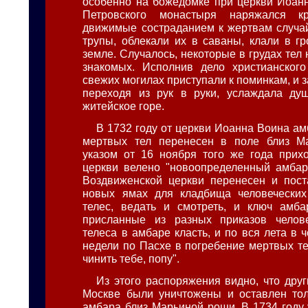
особенно на божедомке при церкви Иоанн
Петровского монастыря наряжался к
движимые состраданием к жертвам случа
трупы, облекали их в саваны, клали в г
земле. Случалось, некоторые в грудах тел
знакомых. Исполнив дело христианского
свежих могилах приступали к поминкам, и 
переходя из рук в руки, услаждала ду
житейское горе.
В 1732 году от церкви Иоанна Воина ам
мертвых тел перенесен в поле близ М
указом от 16 ноября того же года прих
церкви велено "новоопределенный амбар
Воздвиженской церкви перенесен и пост
новых ямах для кладбища человеческих
телес, ведать и смотреть, и ключ амба
присланные из разных приказов челов
телеса в амбаре класть, и по вся лета в 
недели по Пасхе в погребение мертвых т
чинить тебе, попу".
Из этого распоряжения видно, что друг
Москве были уничтожены и оставлен тол
амбара близ Марьиной рощи. В 1734 году 