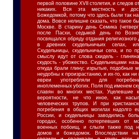
первой половине XVII столетия, и следов от
никаких. Вся эта местность и дос
Божедомкой, потому что здесь были так н
дома. Вовсе нелишне сказать, что такое б
Москве. В старину день Семика (четвер
после Пасхи, седьмой день по Возне
посвящался обряду отдания религиозного 
в древних скудельничьих селах, или
Скудельницы, скудельничьи села, и по п
смыслу идут от слова скидель - глинян
скудость - убожество. Скудельницами наз
откуда брали глину; изрытые, подобные м
неудобны к произрастанию, и их-то, как ни 
евреи употребляли для погребени
иноплеменных убогих. Поля под именем ск
славян во многих местах. Уцелевшие к
вероятности, не что иное, как насы
человеческих трупов. И при христианс
погребения в общих могилах надолго е
России, и скудельницы заводились бол
городах, особенно потерпевших от м
военных побоищ, и слыли также под н
домов и божедомок. Впоследствии на
свозили и сваливали в груду всех 