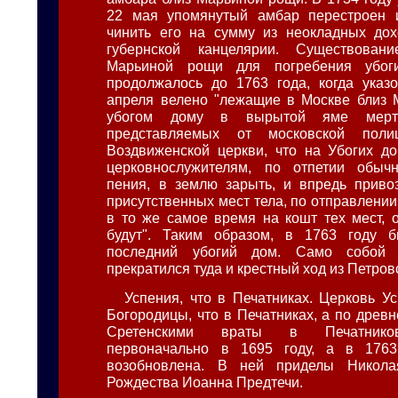
22 мая упомянутый амбар перестроен 
чинить его на сумму из неокладных дох
губернской канцелярии. Существован
Марьиной рощи для погребения убог
продолжалось до 1763 года, когда указ
апреля велено "лежащие в Москве близ 
убогом дому в вырытой яме мерт
представляемых от московской полиц
Воздвиженской церкви, что на Убогих д
церковнослужителям, по отпетии обычн
пения, в землю зарыть, и впредь приво
присутственных мест тела, по отправлении
в то же самое время на кошт тех мест, 
будут". Таким образом, в 1763 году 
последний убогий дом. Само собой р
прекратился туда и крестный ход из Петров
Успения, что в Печатниках. Церковь У
Богородицы, что в Печатниках, а по древ
Сретенскими враты в Печатников
первоначально в 1695 году, а в 1763
возобновлена. В ней приделы Никола
Рождества Иоанна Предтечи.