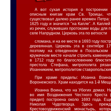
А вот сухая история о построении 
описным книгам храм Св. Троицы, чт
существовал далеко ранее времен Петра: 
1625 году и значится "на Капле". А Капле
из речек, служивших протоками воды для 
селе Напрудном. Церковь эта по ветхости
сломана, и на ее месте в 1693 году пост
деревянная. Церковь эта в сентябре 17
поэтому на отведенном в Посольском
кружечном месте начали строить каменную
в 1712 году по благословению блюстит
престола Стефана, митрополита рязан
Иоанникием, митрополитом ставропольски
При храме приделы: Иоанна Воин
Воронежского. Храм находится на 1-й Мещ
Иоанна Воина, что на Убогих домах. 
во имя Воздвижения Честного Креста 
придел) построена около 1693 года. Ещ
Николая Чудотворца. Здесь прежд
Крестовоздвиженский монастырь, кото