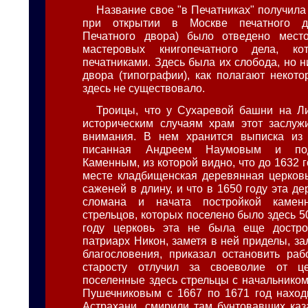
Название свое "в Печатниках" получила 
при открытии в Москве печатного де
Печатного двора) было отведено мест
мастеровых книгопечатного дела, ко
печатниками. Здесь была их слобода, но н
двора (типографии), как полагают некото
здесь не существовало.
Троицы, что у Сухаревой башни на Л
историческим случаям храм этот заслуж
внимания. В нем хранится выписка из 
писанная Андреем Наумовым и по
Каменным, из которой видно, что до 1632 
месте кладбищенская деревянная церков
саженей в длину, и что в 1650 году эта д
сломана и начата постройкой камен
стрельцов, которых поселено было здесь 5
году церковь эта не была еще достро
патриарх Никон, заметя в ней приделы, з
благословения, приказал остановить раб
старосту отлучил за своеволие от ц
поселенные здесь стрельцы с начальнико
Пушечниковым с 1667 по 1671 год наход
Астрахани, смирили там бунтовавших каз