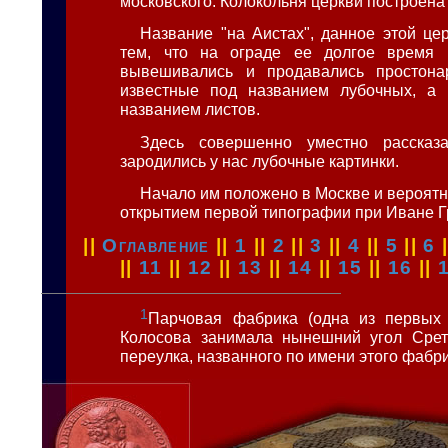
московского. Колокольня церкви построена 
Название "на Аистах", данное этой цер
тем, что на ограде ее долгое время в
вывешивались и продавались простона
известные под названием лубочных, а 
названием листов.
Здесь совершенно уместно рассказа
зародились у нас лубочные картинки.
Начало им положено в Москве и вероятн
открытием первой типографии при Иване Г
||
Оглавление
||
1
||
2
||
3
||
4
||
5
||
6
||
11
||
12
||
13
||
14
||
15
||
16
||
1
Парчовая фабрика (одна из первых 
Колосова занимала нынешний угол Срет
переулка, названного по имени этого фабр