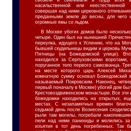
насильственной или неестественной
совершая над ними церковного отпевания,
преданными земле до весны, для чего 
огромные ямы со льдом.
В Москве убогих домов было несколько
четыре. Один был на нынешней Пречистен
переулка, идущего к Успению, что на Мог
бывшей скудельницы видим и церковь Му
Пятницы (на Божедомской улице). Вт
находился за Серпуховскими воротами, 
поруганное тело первого самозванца. Трет
на месте которого царь Алексей Мих
комнатную сумму основал Божедомский м
называемый Покровским. Наконец, четве
первый поначалу в Москве) убогий дом бы
Крестовоздвиженском монастыре. Все эти 
божедомки находились на открытых, ещ
местах. С незапамятных времен благо
седьмой день после Вознесения сходились
рыли там могилы, погребали накопившие
пели над ними панихиды и молились за 
изъятия в тот день погребенных. Так б