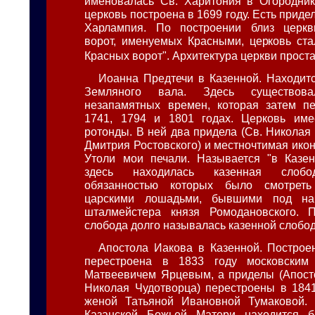
именовалась Св. Харитония в Огородник
церковь построена в 1699 году. Есть приде
Харлампия. По построении близ церк
ворот, именуемых Красными, церковь ста
Красных ворот". Архитектура церкви прост
Иоанна Предтечи в Казенной. Находитс
Земляного вала. Здесь существов
незапамятных времен, которая затем пе
1741, 1794 и 1801 годах. Церковь име
ротонды. В ней два придела (Св. Николая
Дмитрия Ростовского) и местночтимая ико
Утоли мои печали. Называется "в Казен
здесь находилась казенная слобод
обязанностью которых было смотреть
царскими лошадьми, бывшими под нач
шталмейстера князя Ромодановского.
слобода долго называлась казенной слобо
Апостола Иакова в Казенной. Построен
перестроена в 1833 году московским
Матвеевичем Ярцевым, а приделы (Апост
Николая Чудотворца) перестроены в 1841
женой Татьяной Ивановной Тумаковой.
Казанской Божьей Матери находится б