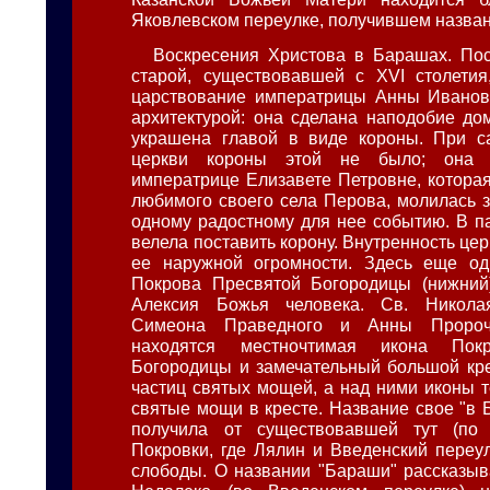
Яковлевском переулке, получившем назван
Воскресения Христова в Барашах. По
старой, существовавшей с XVI столетия
царствование императрицы Анны Ивановн
архитектурой: она сделана наподобие до
украшена главой в виде короны. При с
церкви короны этой не было; она 
императрице Елизавете Петровне, которая
любимого своего села Перова, молилась 
одному радостному для нее событию. В па
велела поставить корону. Внутренность цер
ее наружной огромности. Здесь еще о
Покрова Пресвятой Богородицы (нижний)
Алексия Божья человека. Св. Никола
Симеона Праведного и Анны Пророч
находятся местночтимая икона Пок
Богородицы и замечательный большой кр
частиц святых мощей, а над ними иконы т
святые мощи в кресте. Название свое "в 
получила от существовавшей тут (по
Покровки, где Лялин и Введенский переу
слободы. О названии "Бараши" рассказыв