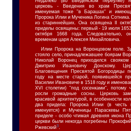
Недалеко (во Введенском переулке) н
церковь - Введения во храм Пресвят
именуемая тоже "в Барашах" и имеющ
Пророка Илии и Мученика Логина Сотника.
из стариннейших. Она освящена II октя
приделы освящены: первый - 19 июля 1653 
октября 1668 года. Следовательно, о
временам царя Алексея Михайловича.
Илии Пророка на Воронцовом поле. З
стояло село, принадлежавшее боярам Вор
Николай Воронец приходился свояком
Дмитрию Ивановичу Донскому. Ц
Благовещения Пресвятой Богородицы п
году на месте старой, появившейся пр
Василии Ивановиче в 1518 году и именова
XVI столетии) "под сосенками", потому 
росли громадные сосны. Церковь зам
красивой архитектурой, в особенности ко
два придела: Пророка Илии (в честь 
именуется) и Мученицы Параскевы Пя
приделе - особо чтимая древняя икона П
церкви были некогда погребены Прокофи
3
Ржевский
.