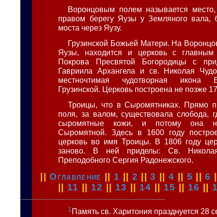
Воронцовым полем называется место,
правом берегу Яузы у Земляного вала, 
моста через Яузу.
Грузинской Божьей Матери. На Воронцов
Яузы, находится и церковь с главны
Покрова Пресвятой Богородицы с при
Гавриила Архангела и св. Николая Чудо
местночтимая чудотворная икона 
Грузинской. Церковь построена не позже 17
Троицы, что в Сыромятниках. Прямо 
поля, за валом, существовала слобода, 
сыромятные кожи, и потому она но
Сыромятной. Здесь в 1600 году постро
церковь во имя Троицы. В 1806 году це
заново. В ней приделы: Св. Никола
Преподобного Сергия Радонежского.
||
Оглавление
||
1
||
2
||
3
||
4
||
5
||
6
||
11
||
12
||
13
||
14
||
15
||
16
||
1
Память св. Харитония празднуется 28 с