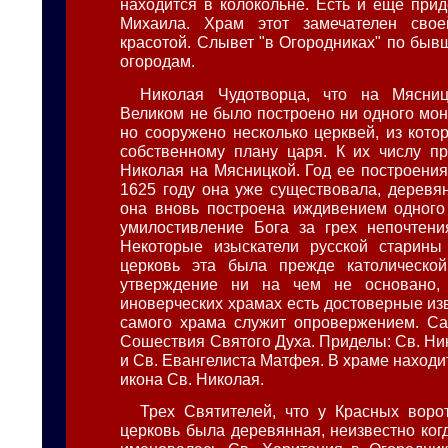
находится в колокольне. Есть и еще прид
Михаила. Храм этот замечателен сво
красотой. Слывет "в Огородниках" по быв
огородам.
Николая Чудотворца, что на Мясни
Великом не было построено ни одного мон
но сооружено несколько церквей, из кото
собственному плану царя. К их числу п
Николая на Мясницкой. Год ее построения
1625 году она уже существовала, деревян
она вновь построена иждивением одного
умилостивление Бога за грех непочтени
Некоторые изыскатели русской старины 
церковь эта была прежде католической
утверждение ни на чем не основано,
иноверческих храмах есть достоверные изв
самого храма служит опровержением. Са
Сошествия Святого Духа. Приделы: Св. Ни
и Св. Евангелиста Матфея. В храме наход
икона Св. Николая.
Трех Святителей, что у Красных воро
церковь была деревянная, неизвестно ког