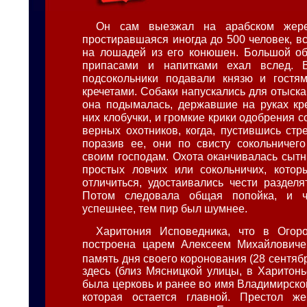
Он сам выезжал на арабском жереб
простиравшаяся иногда до 500 человек, в
на лошадей из его конюшен. Большой об
припасами и напитками ехал вслед. 
подсокольники подавали князю и гостя
кречетами. Собаки напускались для отыск
она подымалась, державшие на руках кр
них клобучки, и громкие крики одобрения 
верных охотников, когда, пустившись стр
поразив ее, они по свисту сокольничег
своим господам. Охота оканчивалась сытн
простых ловчих или сокольничих, котор
отличиться, удостаивались чести разделя
Потом следовала общая попойка, и 
успешнее, тем пир был шумнее.
Харитония Исповедника, что в Огоро
построена царем Алексеем Михайловиче
память дня своего коронования (28 сентябр
здесь (близ Мясницкой улицы, в Харитонь
была церковь и ранее во имя Владимирско
которая остается главной. Престол ж