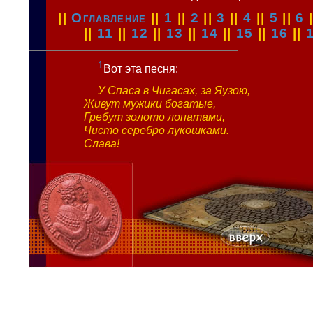
||
Оглавление
||
1
||
2
||
3
||
4
||
5
||
6
||
11
||
12
||
13
||
14
||
15
||
16
||
1
Вот эта песня:
У Спаса в Чигасах, за Яузою,
Живут мужики богатые,
Гребут золото лопатами,
Чисто серебро лукошками.
Слава!