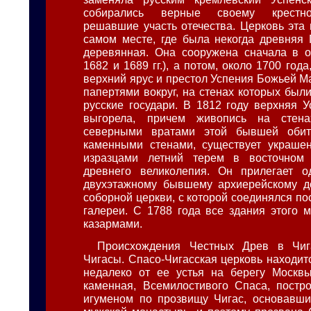
собирались верные своему крестно
решавшие участь отечества. Церковь эта 
самом месте, где была некогда древняя 
деревянная. Она сооружена сначала в о
1682 и 1689 гг.), а потом, около 1700 года
верхний ярус и престол Успения Божьей М
папертями вокруг, на стенах которых был
русские государи. В 1812 году верхняя У
выгорела, причем живопись на стена
северными вратами этой бывшей обит
каменными стенами, существует украше
изразцами летний терем в восточном 
древнего великолепия. Он прилегает о
двухэтажному бывшему архиерейскому до
соборной церкви, с которой соединялся п
галереи. С 1788 года все здания этого 
казармами.
Происхождения Честных Древ в Чиг
Чигасы. Спасо-Чигасская церковь находит
недалеко от ее устья на берегу Москвы
каменная, Всемилостивого Спаса, постр
игуменом по прозвищу Чигас, основавши