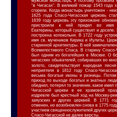
мужской монастырь, и поэтому прозвана 
"в Чигасах". В великий пожар 1543 года 
сгорели. Когда монастырь уничтожен - неи
1625 года Спасо-Чигасская церковь ста
1639 году церковь эту прихожане обновил
пристроили к ней придел во имя в
Екатерины, который существует и доселе.
построена колокольня. В 1722 году устро
имя св. мучеников Кирика и Иулиты. Церк
старинной архитектуры. В ней замечателе
Всемилостивого Спаса. В старину Спасо-
был одним из богатейших в Москве. О бо
чигасских обывателей, собиравших во мно
золото, свидетельствует народная песня
неприятеля в 1812 году Спасо-Чигасска
весьма богатые иконы и ризницы. Потом
приход по выходе богатых и знатных люде
обеднел, потерял то значение, какое имел 
Чигасской церкви в ее храмовой празд
издревле был крестный ход на Москву-рек
заяузских и других церквей. В 1771 го
отменен, но возобновлен снова в 1775 год
участием священнослужителей других церк
Спасо-Чигасской не далее версты.