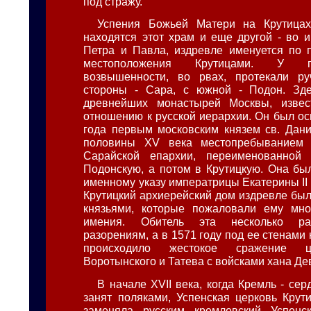
под стражу.
Успения Божьей Матери на Крутицах.
находятся этот храм и еще другой - во и
Петра и Павла, издревле именуется по 
местоположения Крутицами. У 
возвышенности, во рвах, протекали ру
стороны - Сара, с южной - Подон. Зд
древнейших монастырей Москвы, изве
отношению к русской иерархии. Он был ос
года первым московским князем св. Дан
половины XV века местопребыванием 
Сарайской епархии, переименованной
Подонскую, а потом в Крутицкую. Она бы
именному указу императрицы Екатерины II 
Крутицкий архиерейский дом издревле бы
князьями, которые пожаловали ему мн
имения. Обитель эта несколько ра
разорениям, а в 1571 году под ее стенами 
происходило жестокое сражение ц
Воротынского и Татева с войсками хана Де
В начале XVII века, когда Кремль - се
занят поляками, Успенская церковь Крут
заменяла русским кремлевский Успенс