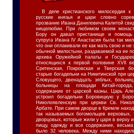
В деле христианского милосердия к
русские князья и цари словно сорев
прозвание Ивана Даниловича Калитой свид
нищелюбии. При любимом своем монас
Бору он давал пристанище и помощь 
супруга Ивана IV Анастасия была так мил
что они оплакивали ее как мать свою и не
обычной милостыни, раздаваемой на ее по
архива Оружейной палаты и Государе
относящихся к первой половине XVII ве
Сретенская, Покровская и Тверская бо
старые богадельни на Никитинской при це
Словущего, двенадцать зяблых, больниц
больницы на площади Китай-города
содержание от царской казны. Царь Але
устроил богадельни Боровицкую у Боро
Николоявленскую при церкви Св. Нико
Арбате. При самом дворце в Кремле наход
так называемых богомольцев верховых, т
дворцовых, которые жили у царя в верху и
пищу, одежду и все содержание, весьма
было 32 человека. Между ними находилс