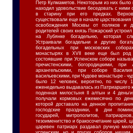
Петр Кулмаметов. Некоторым из них было п
находил удовольствие беседовать с ними 
в старину при его предках. Верхо
существовали еще в начале царствования 
освобождения Москвы от поляков и д
родителей своих князь Пожарский устроил
на Лубянке богадельню, которая сл
Устраивали богадельни и другие бога
богадельных при московских собор
монастырях в XVII веке еще был род
состоявшие при Успенском соборе называ
пречистенскими, богородицкими, при 
архангельскими, при соборе Васили
васильевскими, при Чудове монастыре - ч
было 12 человек, вероятно, по числу 1
еженедельно выдавалась из Патриаршего к
поденная милостыня II алтын и 4 деньги
получали кормовых ежемесячно по день
которой доставало на денное пропитани
господские праздники, в дни помин
государей, митрополитов, патриархо
тезоименитство и бракосочетание царей, ц
царевен патриарх раздавал ручную мило
успенским, но и других соборов нищим,