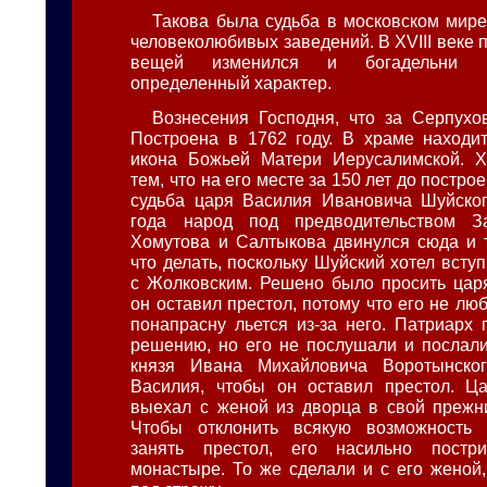
Такова была судьба в московском мир
человеколюбивых заведений. В XVIII веке
вещей изменился и богадельни 
определенный характер.
Вознесения Господня, что за Серпухо
Построена в 1762 году. В храме находи
икона Божьей Матери Иерусалимской. Х
тем, что на его месте за 150 лет до постр
судьба царя Василия Ивановича Шуйског
года народ под предводительством З
Хомутова и Салтыкова двинулся сюда и т
что делать, поскольку Шуйский хотел всту
с Жолковским. Решено было просить цар
он оставил престол, потому что его не люб
понапрасну льется из-за него. Патриарх 
решению, но его не послушали и послали
князя Ивана Михайловича Воротынско
Василия, чтобы он оставил престол. Ца
выехал с женой из дворца в свой прежн
Чтобы отклонить всякую возможность
занять престол, его насильно постр
монастыре. То же сделали и с его женой,