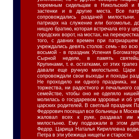
тюремным сидельцам в Никольский и К
застенки и в другие места. Все пат
сопровождались раздачей милостыни.
патриарх на служение или богомолье, д
нищую братию, которая встречала его у цер
городских ворот, на мостах, на перекрестка
того, с давних времен при патриаршем
учреждались девять столов: семь - во всю
восьмой - в праздник Успения Богоматер
Сырной неделе, в память святейши
Крупинами, т. е. остатками, от этих трапез
давали еще ручную милостыню. Цари 
сопровождали свои выходы и походы раз
Не проходило ни одного праздника, ни 
торжества, ни радостного и печального с
семействе, чтобы оно не оделяло нишей
молилась о государевом здоровье и об у
царских родителей. В светлый праздник П
Федорович посещал все больницы в Москве
жаловал всех к руке, раздавал им 
милостыню. Ему подражали в этом дет
Федор. Царица Наталья Кирилловна води
Петра в эти убежища нищеты и старости.