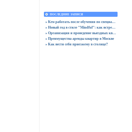
ПОСЛЕДНИЕ ЗАПИСИ
» Кем работать после обучения по специальности «Логистика»
» Новый год в стиле "Mindful": как встретить праздник, оставшись в сознании
» Организация и проведение выездных квизов
» Преимущества аренды квартир в Москве
» Как вести себя приезжему в столице?