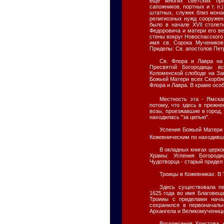
еще многих светских при
сапожников, портных и т. п
штатных, служек близ мона
религиозных нужд сооружен
было в начале XVII столе
Федоровича и матери его в
стены вокруг Новоспасского
имя св. Сорока Мучеников
Приделы: Св. апостолов Пет
Св. Флора и Лавра на
Пресвятой Богородицы в
Коломенской слободе на Зац
Божьей Матери всех Скорбящ
Флора и Лавра. В храме особ
Местность эта - Ямска
потому, что здесь в прежн
возы, проезжавшие в город,
находилась "за цепью".
Успения Божьей Матери 
Кожевническим по находивш
В окладных книгах церко
Храмы: Успения Богороди
Чудотворца - старый придел
Троицы в Кожевниках. В 
Здесь существовала пе
1625 года во имя Благовещ
Троииы с приделами нача
сохранился в первоначаль
Архангела и Великомучениц
Воскресения Христова,