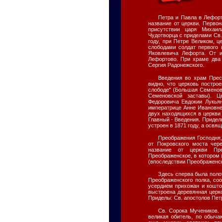
Петра и Павла в Лефор
название от церкви. Перво
присутствии царя Михаи
Чудотворца с приделами Св.
году, при Петре Великом, 
слободами солдат первого 
Яковлевича Лефорта. От 
Лефортово. При храме два 
Сергия Радонежского.
Введения во храм Прес
видно, что церковь постро
слободе" (Большая Семенов
Семеновской заставы). Ц
Федоровича Евдокии Лукья
императрице Анне Ивановне 
двух находящихся в церкви
Главный - Введения. Придел
устроен в 1871 году, а освя
Преображения Господня,
от Покровского моста чер
название от церкви Пр
Преображенское, в котором 
(впоследствии Преображенск
Здесь сперва была поло
Преображенского полка, соо
усердием прихожан и кошто
выстроена деревянная церко
Приделы: Св. апостолов Пет
Св. Сорока Мучеников. 
великая обитель, по обыч