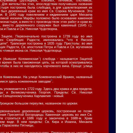
служников (рухлядных, хлебных, печников, плотников,
.). Для жительства этих, впоследствии получивших название
стыря построена была слободка, а для удовлетворения их
 был деревянный храм во имя Св. Сорока Мучеников. Это
тия. В 1640 году повелением и иждивением царя Михаила
еликой инокини Марфы положено было основание каменной
 монастыря, а вместе с производством этих работ и храм во
, вместо деревянного сооружен был каменный (1645 г.).
ра и Павла и Св. Николая Чудотворна.
 Зацепе. Первоначально построена в 1739 году во имя
сех Скорбящих Радости, именовалась "что в Ямской
епе". Трапезная построена в 1835 году. Престолы: во имя
их Радости, Св. апостолов Петра и Павла и Св. мучеников
о чтимая икона св. Николая Чудотворца.
1
я (бывшая Коломенская
) слобода - называется Зацепой
ее время была таможенная цепь, за которой осматривались
 чтобы в них не находилось корчемного вина. Проще: улица
в Кожевниках. На улице Кожевнический Вражек, названный
2
имся здесь кожевенным заводам
.
вь упоминается в 1722 году. Здесь два храма и два придела.
цы и Великомученика Георгия. Приделы: Св. Николая
 и Священномученика Харлампия - новый.
Троицком большом переулке, названном по церкви.
рвоначально деревянная церковь, построенная не позже
ения Пресвятой Богородицы. Каменная церковь во имя Св.
ла строиться в 1686 году и закончена в 1688-м. Храм
ном виде. В нем приделы: Св. Кира и Иоанна, Михаила
ы Параскевы Пятницы.
 что за Даниловым монастырем. Первоначально церковь, с