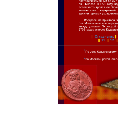
построили каменный во имя 
св. Николая. В 1770 году в
левая часть трапезной обра
замечателен внутренне
архитектурными украшения
Воскресения Христова, ч
5-м Монетчиковском переул
между улицами Пятницкой и
1736 года мастеров Кадашев
||
Оглавление
|
||
11
||
12
|
1
По селу Коломенскому, 
2
За Москвой-рекой, близ 