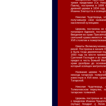
тремя приделами (Св. Ник
Павла), построена в 1699
древней церкви в 1834 году
Иоанна Златоуста и освяще
Николая Чудотворца, чт
получившем свое названи
населенной кузнецами.
Церковь построена не 
патриархе Адриане, построе
Введения во храм Пресвятой
святыней храма имеются: н
XVII столетии и пожертвов
Никиты Великомученика,
рекой. Построена в начале XV
и была тогда деревянная по
1693 году на месте прежне
Сретения Господня и во имя
придел в честь Божьей Мат
храм разобран до основа
который освящен митрополит
Название церкви "в С
некогда татарских толмаче
известную в XVII веке. Цер
Татарской.
Николая Чудотворца,
Толмачевском переулке, 
татарских толмачей.
Церковь построена не по
с приделом Иоанна Предтечи
(купцы) Кондрат и Логи