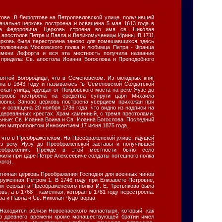
тове. В Лефортове на Петропавловской улице, получившей
начально церковь построена и освящена 5 мая 1613 года в
ла Федоровича. Церковь строена во имя св. Николая
 апостолов Петра и Павла и Великомученицы Ирины. В 1711
церковь была перестроена заново для помешавшихся здесь
полковника Московского полка и любимца Петра - Франца
имени Лефорта и вся эта местность получила название
придела: Св. апостола Иоанна Богослова и Преподобного
вятой Богородицы, что в Семеновском. Из окладных книг
ена в 1643 году и называлась "в Семеновской Солдатской
ская улица, идущая от Покровского моста на реке Яузе до
ерковь построена на средства супруги царя Михаила
новны. Заново церковь построена усердием прихожан при
и освящена 20 ноября 1736 года, что видно из надписи на
 деревянных крестах. Храм каменный, с тремя престолами.
ьные: Св. Иоанна Воина и Св. Иоанна Богослова. Последний
щен митрополитом Иннокентием 17 июня 1875 года.
 что в Преображенском. На Преображенской улице, идущей
ез реку Яузу до Преображенской заставы и получившей
еображения. Прежде в этой местности было село
жили при царе Петре Алексеевиче солдаты потешного полка
ого).
тняная церковь Преображения Господня для военных чинов
руженная Петром 1. В 1746 году, при Елизавете Петровне,
м сержанта Преображенского полка И. Е. Третьякова была
вь, а в 1768 - каменная, которая в 1781 году перестроена.
ра и Павла и Св. Николая Чудотворца.
Находится вблизи Новоспасского монастыря, который, как
аю древнего времени кроме монашествующей братии имел