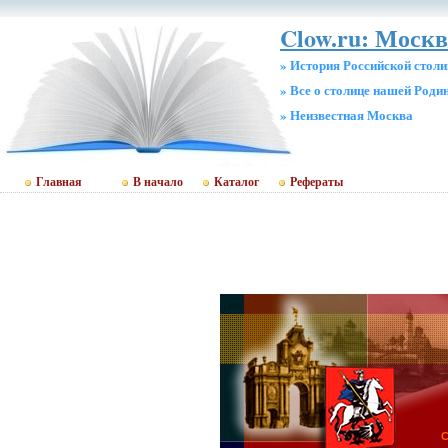
Clow.ru: Москв
» История Российской стол
» Все о столице нашей Роди
» Неизвестная Москва
Главная
В начало
Каталог
Рефераты