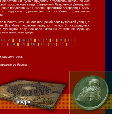
Сошествия Св. Духа с приделом в трапезной церкви во имя
довой московского купца Екатериной Лазаревной Демидовой
щена в придел во имя Покрова Пресвятой Богородицы. Храм
й и наружной древностью и особенно фигурными
ми.
то в Монетчиках. За Москвой-рекой близ Кузнецкой улицы, в
ке. Все Монетчиковские переулки (числом 5), находящиеся
 Кузнецкой, получили свое название от живших здесь до
ского монетного двора.
|
1
||
2
||
3
||
4
||
5
||
6
||
7
||
8
||
9
||
10
||
|
13
||
14
||
15
||
16
||
17
||
18
||
19
||
куда шел тракт.
правого ее берега.