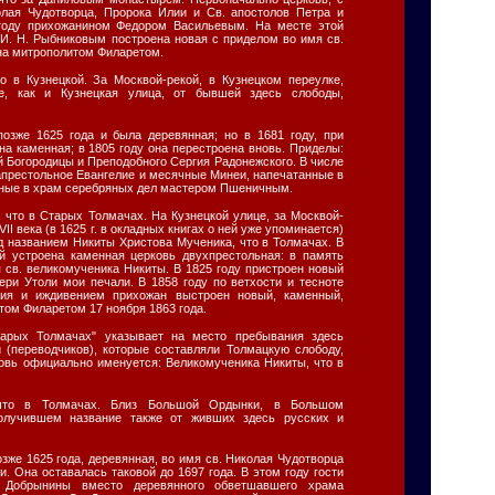
олая Чудотворца, Пророка Илии и Св. апостолов Петра и
 году прихожанином Федором Васильевым. На месте этой
 И. Н. Рыбниковым построена новая с приделом во имя св.
на митрополитом Филаретом.
о в Кузнецкой. За Москвой-рекой, в Кузнецком переулке,
е, как и Кузнецкая улица, от бывшей здесь слободы,
позже 1625 года и была деревянная; но в 1681 году, при
на каменная; в 1805 году она перестроена вновь. Приделы:
 Богородицы и Преподобного Сергия Радонежского. В числе
апрестольное Евангелие и месячные Минеи, напечатанные в
анные в храм серебряных дел мастером Пшеничным.
 что в Старых Толмачах. На Кузнецкой улице, за Москвой-
II века (в 1625 г. в окладных книгах о ней уже упоминается)
д названием Никиты Христова Мученика, что в Толмачах. В
й устроена каменная церковь двухпрестольная: в память
 св. великомученика Никиты. В 1825 году пристроен новый
ери Утоли мои печали. В 1858 году по ветхости и тесноте
ния и иждивением прихожан выстроен новый, каменный,
ом Филаретом 17 ноября 1863 года.
тарых Толмачах" указывает на место пребывания здесь
й (переводчиков), которые составляли Толмацкую слободу,
ковь официально именуется: Великомученика Никиты, что в
 что в Толмачах. Близ Большой Ордынки, в Большом
получившем название также от живших здесь русских и
зже 1625 года, деревянная, во имя св. Николая Чудотворца
. Она оставалась таковой до 1697 года. В этом году гости
н Добрынины вместо деревянного обветшавшего храма