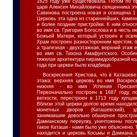
1625 году уже существовала. Потом по п
царя Алексея Михайловича священника эт
Савинова построена новая и освящена 1 
Церковь эта одна из стариннейших, каменн
и более поздние пристройки. К ним относ
во имя св. Григория Богослова и в честь 
Божьей Матери, который устроен и освя
Храм построен разносторонним крестом, о
а трапезная - двухэтажная, верхний этаж 
во имя св. Тихона Амафунтского. Особе
тяжелая архитектура пирамидообразной ко
года при церкви было кладбище.
Воскресения Христова, что в Каташеве
этажа: верхняя церковь во имя Воскрес
нижняя - во имя Успения Пресвято
Первоначально построен в 1687 году, п
ветхости, перестроен в 1713 году купц
Вблизи этой церкви долгое время находил
монетных дворов (Каташевский), зд
занимавшие довольно обширное простран
Дамианскому переулку, уничтожены посл
такое Каташи - нами было уже объяснено. Т
находится и церковь Косьмы и Дамиана, 