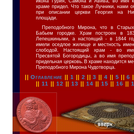
икона Гурия, Самона и Авива, во имя к
храме придел. Что такое Лучники, нами 
при описании церкви Георгия на Ни
площади.
Преподобного Мирона, что в Стары
Бабьем городке. Храм построен в 18
Лепешкиными, а настоящий - в 1844 год
имели оседлое жилище и местность имен
слободой. Настоящий храм - во им
Пресвятой Богородицы, а во имя препод
придельная
церковь. В храме находится м
Преподобного Мирона Чудотворца.
||
Оглавление
||
1
||
2
||
3
||
4
||
5
||
6
||
11
||
12
||
13
||
14
||
15
||
16
||