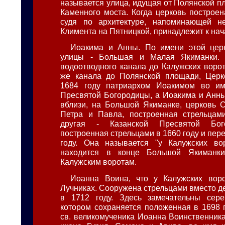
называется улица, идущая от Полянской п
Каменного моста. Когда церковь построен
судя по архитектуре, напоминающей не
Климента на Пятницкой, принадлежит к нача
Иоакима и Анны. По имени этой цер
улицы - Большая и Малая Якиманки. 
водоотводного канала до Калужских ворот,
же канала до Полянской площади, Церк
1684 году патриархом Иоакимом во и
Пресвятой Богородицы, а Иоакима и Анны 
вблизи, на Большой Якиманке, церковь 
Петра и Павла, построенная стрельцами
другая - Казанской Пресвятой Бог
построенная стрельцами в 1660 году и пер
году. Она называется "у Калужских вор
находится в конце Большой Якиманк
Калужским воротам.
Иоанна Воина, что у Калужских вор
Лучниках. Сооружена стрельцами вместо д
в 1712 году. Здесь замечательны сере
котором сохраняется положенная в 1698 
св. великомученика Иоанна Воинственника