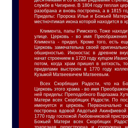
службе в Чигирине. В 1804 году теплая цер
разобрана и вновь построена, а в 1815 го
Приделы: Пророка Ильи и Божьей Матери
местночтимая икона которой находится в х
Климента, папы Римского. Тоже находи
улице. Церковь - во имя Преображения 
Климента - придел. Кроме того, есть ещ
Церковь замечательна своей оригинально
обширностью. Иконостас в древнем вкус
начат строением в 1720 году купцом Иван
потом, когда храм пришел в ветхость, т
приделами выстроен в 1770 году колле
Кузьмой Матвеевичем Матвеевым.
Всех Скорбящих Радости, что на Б
Церковь этого храма - во имя Преображен
ней приделы: Преподобного Варлаама Хут
Матери всех Скорбящих Радости. По пос
именуется и церковь. Первоначально к
построена вдовой Авдотьей Акинфиевой 
1770 году госпожой Любовниковой пристро
Божьей Матери всех Скорбящих Радос
трапезная перестроена и сооружена н