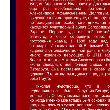
купцом Афанасием Ивановичем Долговым
еще раз возобновлена братьями
Александром Афанасьевичем Долговым.
выделяется ни по архитектуре, ни по внутр
но заслуживает особенного внимания 
находится чудотворный образ Богородиц
Радости. Первое чудо от этой свято
благоугодно было совершить через 
построения храма, в 1688 году, над
патриарха Иоакима вдовой Евфимией Па
исцелена от злокачественной раны в боку
много исцелено верующих. В 1711 го
Великого княжна Наталья Алексеевна из бл
иконе сделала с нее точный список и 
Петербург. Она поставила ее в своем д
церковь. Эта икона находилась в рядах ру
реке Пруте.
Николая Чудотворца, что в Гол
первоначально был Голутвин-Богоро
монастырь. О нем упоминается в летописях 
но когда именно монастырь был основан и
продолжалось его существование - неизвес
(почти на берегу Москвы-реки, близ урочи