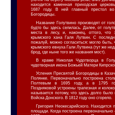
находится каменная приходская церковь
1687 году. В ней главный престол в
Богородицы.
Название Голутвино производят от голо
будто бы здесь селилась. Далее, от голутвы
места в лесу, и, наконец, оттого, что
крымского хана Галя Лутвин. С последн
пожалуй, можно согласиться: могло быть, 
крымского евнуха Гали Лутвина (тут же не
брод, где ныне того же названия мост).
В храме Николая Чудотворца в Голу
чудотворная икона Божьей Матери Кипрско
Успения Пресвятой Богородицы в Казач
Полянке. Первоначально построена стол
Полтевым в 1695 году, а в 1795 го
Поздняковой устроены трапезная и колоко
называется потому, что здесь долго было
Войска Донского. В 1812 году оно сгорело.
Григория Неокесарийского. Находится 
площади. Когда построена первоначально -