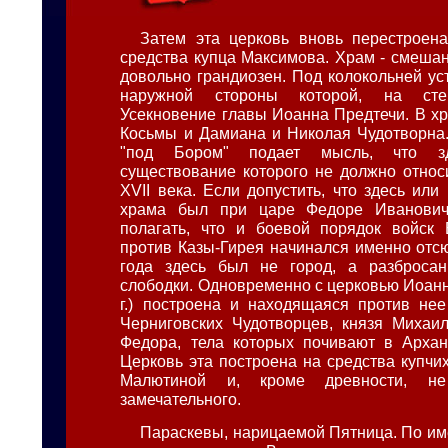
Затем эта церковь вновь перестроен
средства купца Максимова. Храм - смешан
довольно грандиозен. Под колокольней ус
наружной стороны которой, на сте
Усекновение главы Иоанна Предтечи. В хр
Косьмы и Дамиана и Николая Чудотворна
"под Бором" подает мысль, что з
существование которого не должно относ
XVII века. Если допустить, что здесь или
храма был при царе Федоре Иванович
полагать, что и боевой порядок войск 
против Казы-Гирея начинался именно отсю
года здесь был не город, а разброса
слободки. Одновременно с церковью Иоанн
г.) построена и находящаяся против не
Черниговских Чудотворцев, князя Михаи
Федора, тела которых почивают в Архан
Церковь эта построена на средства купч
Малютиной и, кроме древности, не
замечательного.
Параскевы, нарицаемой Пятница. По име