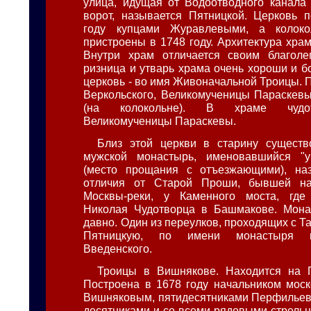
улица, идущая от Водоотводного канала
ворот, называется Пятницкой. Церковь 
году купцами Журавлевыми, а колоко
пристроены в 1748 году. Архитектура хра
Внутри храм отличается своим благолеп
ризница и утварь храма очень хороши и б
церковь - во имя Живоначальной Троицы. 
Веркольского, Великомученицы Параскев
(на колокольне). В храме чудо
Великомученицы Параскевы.
Близ этой церкви в старину существ
мужской монастырь, именовавшийся "
(место прощания с отъезжающими), на
отличия от Старой Проши, бывшей на
Москвы-реки, у Каменного моста, где
Николая Чудотворца в Башмакове. Мона
давно. Один из переулков, проходящих с Т
Пятницкую, по имени монастыря н
Введенского.
Троицы в Вишнякове. Находится на П
Построена в 1678 году начальником моск
Вишняковым, пятидесятниками Перфильев
десятниками и со всеми рядовыми стрель